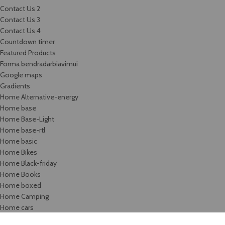
Contact Us 2
Contact Us 3
Contact Us 4
Countdown timer
Featured Products
Forma bendradarbiavimui
Google maps
Gradients
Home Alternative-energy
Home base
Home Base-Light
Home base-rtl
Home basic
Home Bikes
Home Black-friday
Home Books
Home boxed
Home Camping
Home cars
Home categories