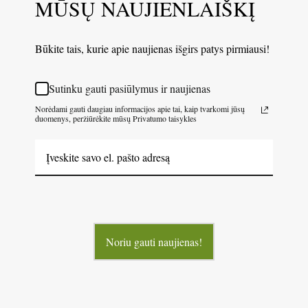
MŪSŲ NAUJIENLAIŠKĮ
Būkite tais, kurie apie naujienas išgirs patys pirmiausi!
Sutinku gauti pasiūlymus ir naujienas
Norėdami gauti daugiau informacijos apie tai, kaip tvarkomi jūsų
duomenys, peržiūrėkite mūsų Privatumo taisykles
Noriu gauti naujienas!