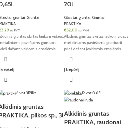
0,65l
20l
Glaistai, gruntai
,
Gruntai
Glaistai, gruntai
,
Gruntai
PRAKTIKA
PRAKTIKA
€
3,29
€
52,00
su PVM
su PVM
Alkidinis gruntas skirtas lauko ir vidaus,
Alkidinis gruntas skirtas lauko ir vidaus
metaliniams paviršiams gruntuoti
metaliniams paviršiams gruntuoti
prieš dažant įvairiomis emalėmis.
prieš dažant įvairiomis emalėmis.
Į krepšelį
Į krepšelį
6 vnt.
3l
Pilka
12 vnt.
0.65l
Alkidinis gruntas
Alkidinis gruntas
PRAKTIKA, pilkos sp., 3l
PRAKTIKA, raudonai