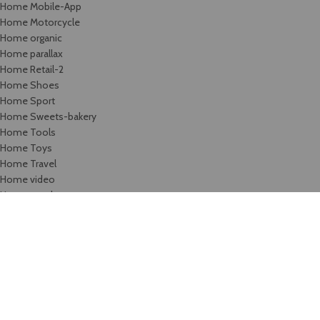
Home Mobile-App
Home Motorcycle
Home organic
Home parallax
Home Retail-2
Home Shoes
Home Sport
Home Sweets-bakery
Home Tools
Home Toys
Home Travel
Home video
Home watches
Home Wine
Image Hotspot
Images gallery
Infobox
Instagram
Karjera
Kontaktai / rekvizitai