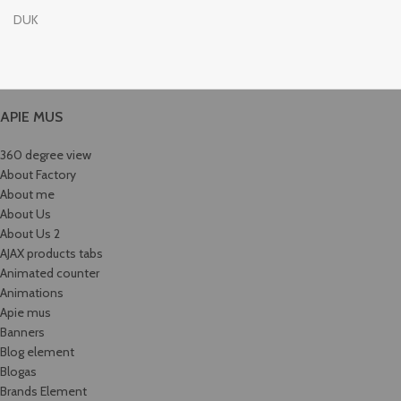
DUK
APIE MUS
360 degree view
About Factory
About me
About Us
About Us 2
AJAX products tabs
Animated counter
Animations
Apie mus
Banners
Blog element
Blogas
Brands Element