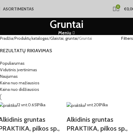
0
ASORTIMENTAS
€
0,0
Gruntai
Meniu
Pradžia
Produktų katalogas
Glaistai, gruntai
Gruntai
Filters
REZULTATŲ RIKIAVIMAS
Populiarumas
Vidutinis įvertinimas
Naujumas
Kaina nuo mažiausios
Kaina nuo didžiausios
12 vnt.
0.65l
Pilka
1 vnt.
20l
Pilka
Alkidinis gruntas
Alkidinis gruntas
PRAKTIKA, pilkos sp.,
PRAKTIKA, pilkos sp.,