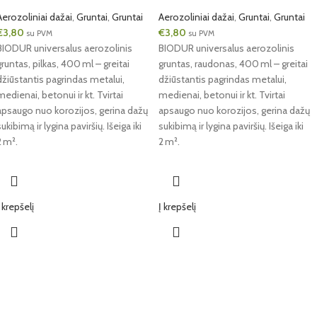
Aerozoliniai dažai
,
Gruntai
,
Gruntai
Aerozoliniai dažai
,
Gruntai
,
Gruntai
€
3,80
€
3,80
su PVM
su PVM
BIODUR universalus aerozolinis
BIODUR universalus aerozolinis
gruntas, pilkas, 400 ml – greitai
gruntas, raudonas, 400 ml – greitai
džiūstantis pagrindas metalui,
džiūstantis pagrindas metalui,
medienai, betonui ir kt. Tvirtai
medienai, betonui ir kt. Tvirtai
apsaugo nuo korozijos, gerina dažų
apsaugo nuo korozijos, gerina dažų
sukibimą ir lygina paviršių. Išeiga iki
sukibimą ir lygina paviršių. Išeiga iki
2 m².
2 m².
Į krepšelį
Į krepšelį