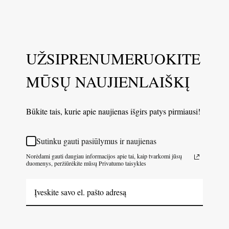
UŽSIPRENUMERUOKITE
MŪSŲ NAUJIENLAIŠKĮ
Būkite tais, kurie apie naujienas išgirs patys pirmiausi!
Sutinku gauti pasiūlymus ir naujienas
Norėdami gauti daugiau informacijos apie tai, kaip tvarkomi jūsų
duomenys, peržiūrėkite mūsų Privatumo taisykles