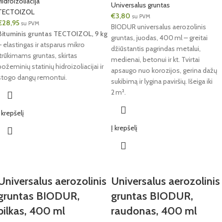
Hidroizoliacija
Universalus gruntas
TECTOIZOL
€
3,80
su PVM
€
28,95
su PVM
BIODUR universalus aerozolinis
Bituminis gruntas TECTOIZOL, 9 kg
gruntas, juodas, 400 ml – greitai
– elastingas ir atsparus mikro
džiūstantis pagrindas metalui,
įtrūkimams gruntas, skirtas
medienai, betonui ir kt. Tvirtai
požeminių statinių hidroizoliacijai ir
apsaugo nuo korozijos, gerina dažų
stogo dangų remontui.
sukibimą ir lygina paviršių. Išeiga iki
2 m².
Į krepšelį
Į krepšelį
Universalus aerozolinis
Universalus aerozolinis
gruntas BIODUR,
gruntas BIODUR,
pilkas, 400 ml
raudonas, 400 ml