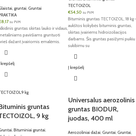
TECTOIZOL
Glaistai, gruntai
,
Gruntai
€
54,50
su PVM
PRAKTIKA
Bituminis gruntas TECTOIZOL, 18 kg 
€
8,17
su PVM
aukštos kokybės bituminis gruntas,
Alkidinis gruntas skirtas lauko ir vidaus,
skirtas įvairiems hidroizoliacijos
metaliniams paviršiams gruntuoti
darbams. Šis gruntas pasižymi puikiu
prieš dažant įvairiomis emalėmis.
sukibimu su
Į krepšelį
Į krepšelį
TECTOIZOL
9 kg
Universalus aerozolinis
Bituminis gruntas
gruntas BIODUR,
TECTOIZOL, 9 kg
juodas, 400 ml
Gruntai
,
Bituminiai gruntai
,
Aerozoliniai dažai
,
Gruntai
,
Gruntai
,