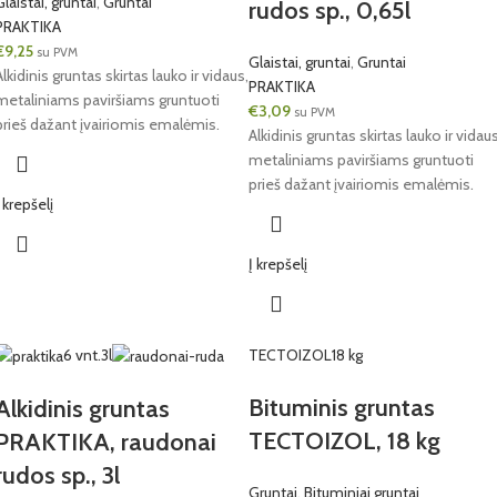
Glaistai, gruntai
,
Gruntai
rudos sp., 0,65l
PRAKTIKA
€
9,25
su PVM
Glaistai, gruntai
,
Gruntai
Alkidinis gruntas skirtas lauko ir vidaus,
PRAKTIKA
metaliniams paviršiams gruntuoti
€
3,09
su PVM
prieš dažant įvairiomis emalėmis.
Alkidinis gruntas skirtas lauko ir vidaus
metaliniams paviršiams gruntuoti
prieš dažant įvairiomis emalėmis.
Į krepšelį
Į krepšelį
6 vnt.
3l
TECTOIZOL
18 kg
Bituminis gruntas
Alkidinis gruntas
TECTOIZOL, 18 kg
PRAKTIKA, raudonai
rudos sp., 3l
Gruntai
,
Bituminiai gruntai