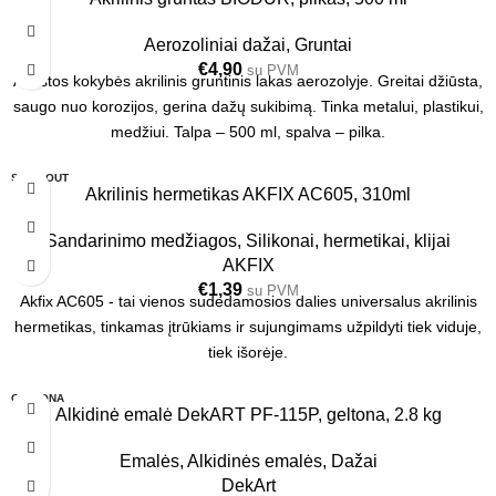
Aerozoliniai dažai
,
Gruntai
€
4,90
su PVM
Aukštos kokybės akrilinis gruntinis lakas aerozolyje. Greitai džiūsta,
saugo nuo korozijos, gerina dažų sukibimą. Tinka metalui, plastikui,
medžiui. Talpa – 500 ml, spalva – pilka.
SOLD OUT
Akrilinis hermetikas AKFIX AC605, 310ml
24 VNT.
Sandarinimo medžiagos
,
Silikonai, hermetikai, klijai
AKFIX
€
1,39
su PVM
Akfix AC605 - tai vienos sudedamosios dalies universalus akrilinis
hermetikas, tinkamas įtrūkiams ir sujungimams užpildyti tiek viduje,
tiek išorėje.
GELTONA
Alkidinė emalė DekART PF-115P, geltona, 2.8 kg
2.8 KG
Emalės
,
Alkidinės emalės
,
Dažai
DekArt