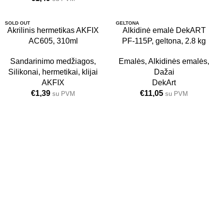
SOLD OUT
GELTONA
Akrilinis hermetikas AKFIX
Alkidinė emalė DekART
2.8 KG
AC605, 310ml
PF-115P, geltona, 2.8 kg
24 VNT.
Sandarinimo medžiagos
,
Emalės
,
Alkidinės emalės
,
Silikonai, hermetikai, klijai
Dažai
AKFIX
DekArt
€
1,39
€
11,05
su PVM
su PVM