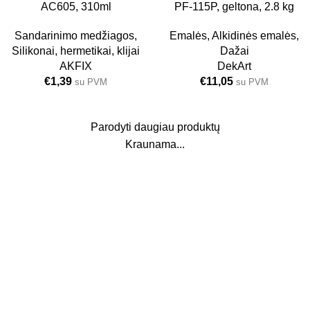
AC605, 310ml
PF-115P, geltona, 2.8 kg
24 VNT.
Sandarinimo medžiagos
,
Emalės
,
Alkidinės emalės
,
Silikonai, hermetikai, klijai
Dažai
AKFIX
DekArt
€
1,39
€
11,05
su PVM
su PVM
Parodyti daugiau produktų
Kraunama...