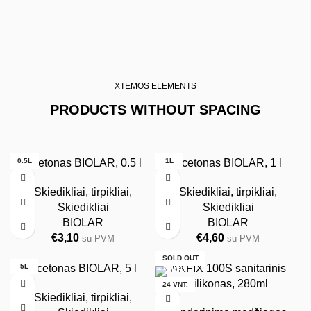
XTEMOS ELEMENTS
PRODUCTS WITHOUT SPACING
0.5L
Acetonas BIOLAR, 0.5 l
1L
Acetonas BIOLAR, 1 l
Skiedikliai, tirpikliai
,
Skiedikliai, tirpikliai
,
Skiedikliai
Skiedikliai
BIOLAR
BIOLAR
€
3,10
€
4,60
su PVM
su PVM
SOLD OUT
5L
Acetonas BIOLAR, 5 l
AKFIX 100S sanitarinis
silikonas, 280ml
24 VNT.
Skiedikliai, tirpikliai
,