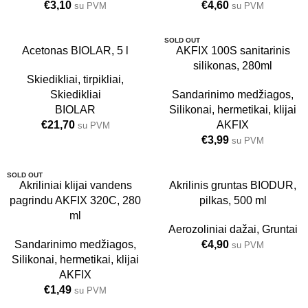
€
3,10
€
4,60
su PVM
su PVM
SOLD OUT
5L
Acetonas BIOLAR, 5 l
AKFIX 100S sanitarinis
silikonas, 280ml
24 VNT.
Skiedikliai, tirpikliai
,
Skiedikliai
Sandarinimo medžiagos
,
BIOLAR
Silikonai, hermetikai, klijai
€
21,70
AKFIX
su PVM
€
3,99
su PVM
SOLD OUT
Akriliniai klijai vandens
Akrilinis gruntas BIODUR,
pagrindu AKFIX 320C, 280
pilkas, 500 ml
24 VNT.
ml
Aerozoliniai dažai
,
Gruntai
Sandarinimo medžiagos
,
€
4,90
su PVM
Silikonai, hermetikai, klijai
AKFIX
€
1,49
su PVM