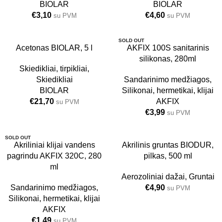
BIOLAR
BIOLAR
€
3,10
€
4,60
su PVM
su PVM
SOLD OUT
5L
Acetonas BIOLAR, 5 l
AKFIX 100S sanitarinis
silikonas, 280ml
24 VNT.
Skiedikliai, tirpikliai
,
Skiedikliai
Sandarinimo medžiagos
,
BIOLAR
Silikonai, hermetikai, klijai
€
21,70
AKFIX
su PVM
€
3,99
su PVM
SOLD OUT
Akriliniai klijai vandens
Akrilinis gruntas BIODUR,
pagrindu AKFIX 320C, 280
pilkas, 500 ml
24 VNT.
ml
Aerozoliniai dažai
,
Gruntai
Sandarinimo medžiagos
,
€
4,90
su PVM
Silikonai, hermetikai, klijai
AKFIX
€
1,49
su PVM