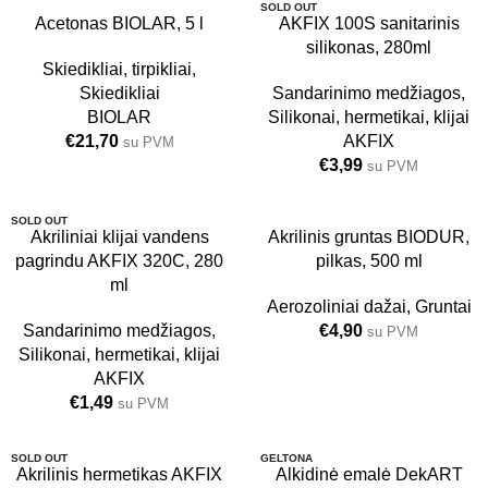
SOLD OUT
5L
Acetonas BIOLAR, 5 l
AKFIX 100S sanitarinis
silikonas, 280ml
24 VNT.
Skiedikliai, tirpikliai
,
Skiedikliai
Sandarinimo medžiagos
,
BIOLAR
Silikonai, hermetikai, klijai
€
21,70
AKFIX
su PVM
€
3,99
su PVM
SOLD OUT
Akriliniai klijai vandens
Akrilinis gruntas BIODUR,
pagrindu AKFIX 320C, 280
pilkas, 500 ml
24 VNT.
ml
Aerozoliniai dažai
,
Gruntai
Sandarinimo medžiagos
,
€
4,90
su PVM
Silikonai, hermetikai, klijai
AKFIX
€
1,49
su PVM
SOLD OUT
GELTONA
Akrilinis hermetikas AKFIX
Alkidinė emalė DekART
2.8 KG