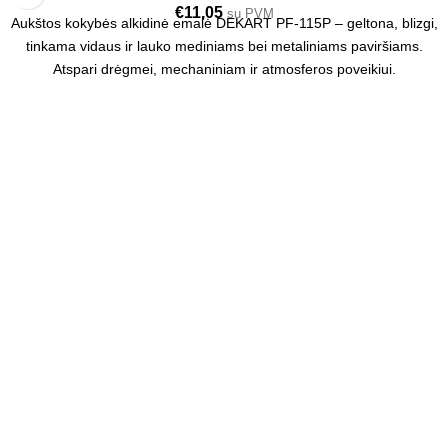
€
11,05
su PVM
Aukštos kokybės alkidinė emalė DEKART PF-115P – geltona, blizgi,
tinkama vidaus ir lauko mediniams bei metaliniams paviršiams.
Atspari drėgmei, mechaniniam ir atmosferos poveikiui.