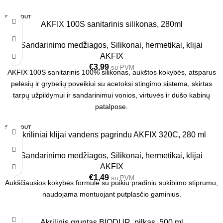
SOLD OUT
AKFIX 100S sanitarinis silikonas, 280ml
24 VNT.
Sandarinimo medžiagos
,
Silikonai, hermetikai, klijai
AKFIX
€
3,99
su PVM
AKFIX 100S sanitarinis 100% silikonas, aukštos kokybės, atsparus
pelėsių ir grybelių poveikiui su acetoksi stingimo sistema, skirtas
tarpų užpildymui ir sandarinimui vonios, virtuvės ir dušo kabinų
patalpose.
SOLD OUT
Akriliniai klijai vandens pagrindu AKFIX 320C, 280 ml
24 VNT.
Sandarinimo medžiagos
,
Silikonai, hermetikai, klijai
AKFIX
€
1,49
su PVM
Aukščiausios kokybės formulė su puikiu pradiniu sukibimo stiprumu,
naudojama montuojant putplasčio gaminius.
Akrilinis gruntas BIODUR, pilkas, 500 ml