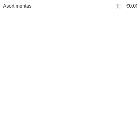
0
Asortimentas
€
0,0
Products grid
Pradinis
Products grid