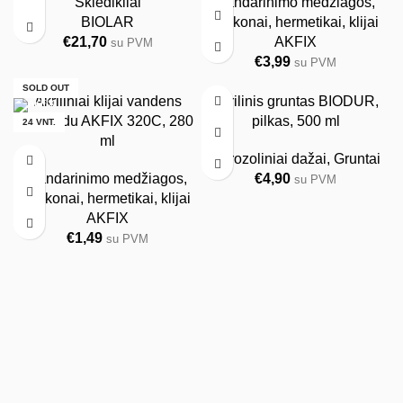
Skiedikliai
Sandarinimo medžiagos
,
BIOLAR
Silikonai, hermetikai, klijai
€
21,70
AKFIX
su PVM
€
3,99
su PVM
SOLD OUT
Akriliniai klijai vandens
Akrilinis gruntas BIODUR,
pagrindu AKFIX 320C, 280
pilkas, 500 ml
24 VNT.
ml
Aerozoliniai dažai
,
Gruntai
Sandarinimo medžiagos
,
€
4,90
su PVM
Silikonai, hermetikai, klijai
AKFIX
€
1,49
su PVM