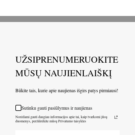
UŽSIPRENUMERUOKITE
MŪSŲ NAUJIENLAIŠKĮ
Būkite tais, kurie apie naujienas išgirs patys pirmiausi!
Sutinku gauti pasiūlymus ir naujienas
Norėdami gauti daugiau informacijos apie tai, kaip tvarkomi jūsų
duomenys, peržiūrėkite mūsų Privatumo taisykles