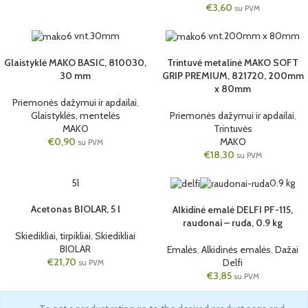
€
3,60
su PVM
6 vnt.
30mm
6 vnt.
200mm x 80mm
Glaistyklė MAKO BASIC, 810030,
Trintuvė metalinė MAKO SOFT
30 mm
GRIP PREMIUM, 821720, 200mm
x 80mm
Priemonės dažymui ir apdailai
,
Glaistyklės, mentelės
Priemonės dažymui ir apdailai
,
MAKO
Trintuvės
€
0,90
MAKO
su PVM
€
18,30
su PVM
5l
0.9 kg
Acetonas BIOLAR, 5 l
Alkidinė emalė DELFI PF-115,
raudonai – ruda, 0.9 kg
Skiedikliai, tirpikliai
,
Skiedikliai
BIOLAR
Emalės
,
Alkidinės emalės
,
Dažai
€
21,70
Delfi
su PVM
€
3,85
su PVM