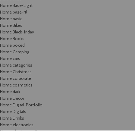
Home Base-Light
Home base-rtl
Home basic
Home Bikes
Home Black-friday
Home Books
Home boxed
Home Camping
Home cars
Home categories
Home Christmas
Home corporate
Home cosmetics
Home dark
Home Decor
Home Digital-Portfolio
Home Digitals
Home Drinks
Home electronics
Home electronics-2