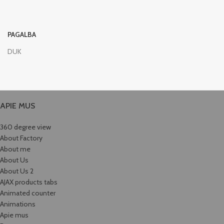
PAGALBA
DUK
APIE MUS
360 degree view
About Factory
About me
About Us
About Us 2
AJAX products tabs
Animated counter
Animations
Apie mus