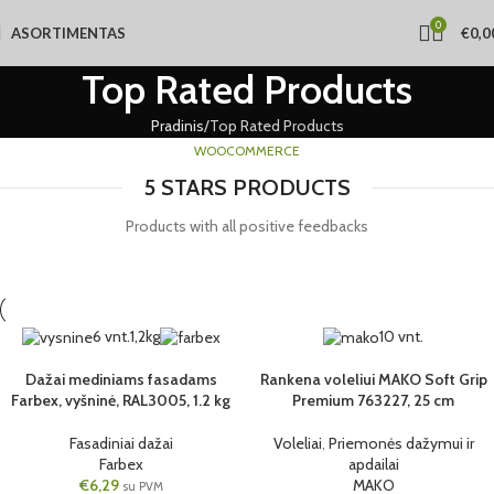
0
ASORTIMENTAS
€
0,0
Top Rated Products
Pradinis
Top Rated Products
WOOCOMMERCE
5 STARS PRODUCTS
Products with all positive feedbacks
6 vnt.
1,2kg
10 vnt.
Dažai mediniams fasadams
Rankena voleliui MAKO Soft Grip
Farbex, vyšninė, RAL3005, 1.2 kg
Premium 763227, 25 cm
Fasadiniai dažai
Voleliai
,
Priemonės dažymui ir
Farbex
apdailai
€
6,29
MAKO
su PVM