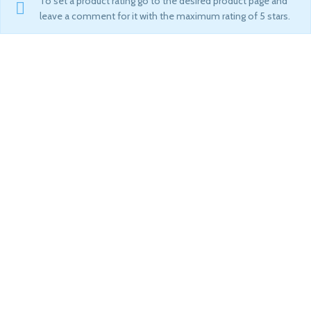
To set a product rating go to the desired product page and
leave a comment for it with the maximum rating of 5 stars.