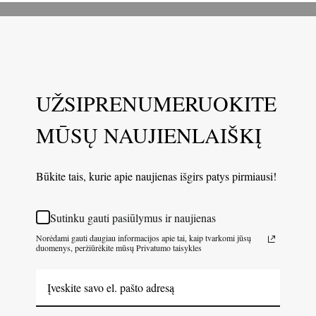
UŽSIPRENUMERUOKITE
MŪSŲ NAUJIENLAIŠKĮ
Būkite tais, kurie apie naujienas išgirs patys pirmiausi!
Sutinku gauti pasiūlymus ir naujienas
Norėdami gauti daugiau informacijos apie tai, kaip tvarkomi jūsų
duomenys, peržiūrėkite mūsų Privatumo taisykles