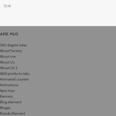
DUK
APIE MUS
360 degree view
About Factory
About me
About Us
About Us 2
AJAX products tabs
Animated counter
Animations
Apie mus
Banners
Blog element
Blogas
Brands Element