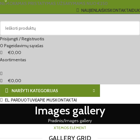
0
0
NEMOKAMAS PRISTATYMAS UŽSAKYMAMS NUO €250
NAUJIENLAIŠKIS
KONTAKTAI
DUK
Prisijungti / Registruotis
0
Pageidavimų sąrašas
€
0,00
Asortimentas
€
0,00
NARŠYTI KATEGORIJAS
EL. PARDUOTUVĖ
APIE MUS
KONTAKTAI
Images gallery
Pradinis
Images gallery
XTEMOS ELEMENT
GALLERY GRID