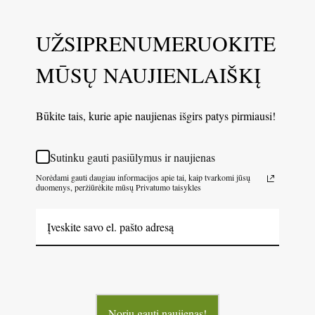
UŽSIPRENUMERUOKITE
MŪSŲ NAUJIENLAIŠKĮ
Būkite tais, kurie apie naujienas išgirs patys pirmiausi!
Sutinku gauti pasiūlymus ir naujienas
Norėdami gauti daugiau informacijos apie tai, kaip tvarkomi jūsų
duomenys, peržiūrėkite mūsų Privatumo taisykles
Noriu gauti naujienas!