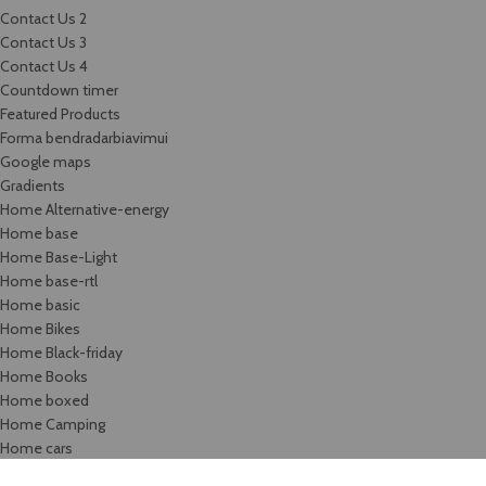
Contact Us 2
Contact Us 3
Contact Us 4
Countdown timer
Featured Products
Forma bendradarbiavimui
Google maps
Gradients
Home Alternative-energy
Home base
Home Base-Light
Home base-rtl
Home basic
Home Bikes
Home Black-friday
Home Books
Home boxed
Home Camping
Home cars
Home categories