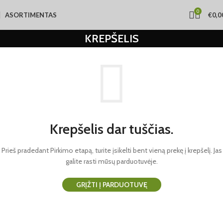
0
ASORTIMENTAS
€
0,0
KREPŠELIS
Krepšelis dar tuščias.
Prieš pradedant Pirkimo etapą, turite įsikelti bent vieną prekę į krepšelį.
Jas
galite rasti mūsų parduotuvėje.
GRĮŽTI Į PARDUOTUVĘ