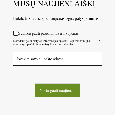
MŪSŲ NAUJIENLAIŠKĮ
Būkite tais, kurie apie naujienas išgirs patys pirmiausi!
Sutinku gauti pasiūlymus ir naujienas
Norėdami gauti daugiau informacijos apie tai, kaip tvarkomi jūsų
duomenys, peržiūrėkite mūsų Privatumo taisykles
Noriu gauti naujienas!