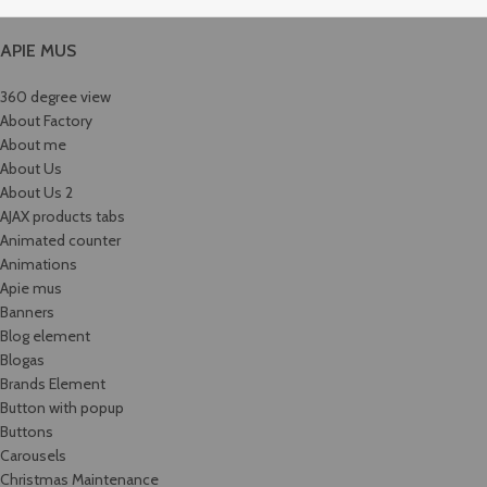
APIE MUS
360 degree view
About Factory
About me
About Us
About Us 2
AJAX products tabs
Animated counter
Animations
Apie mus
Banners
Blog element
Blogas
Brands Element
Button with popup
Buttons
Carousels
Christmas Maintenance