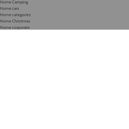
Home Camping
Home cars
Home categories
Home Christmas
Home corporate
Home cosmetics
Home dark
Home Decor
Home Digital-Portfolio
Home Digitals
Home Drinks
Home electronics
Home electronics-2
Home Fashion
Home Fashion-Color
Home Fashion-flat
Home Fashion-minimalism
Home Flowers
Home Food
Home Fullscreen
Home furniture