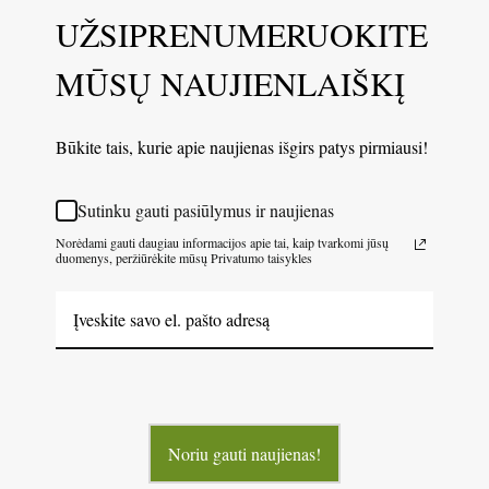
UŽSIPRENUMERUOKITE
MŪSŲ NAUJIENLAIŠKĮ
Būkite tais, kurie apie naujienas išgirs patys pirmiausi!
Sutinku gauti pasiūlymus ir naujienas
Norėdami gauti daugiau informacijos apie tai, kaip tvarkomi jūsų
duomenys, peržiūrėkite mūsų Privatumo taisykles
Noriu gauti naujienas!