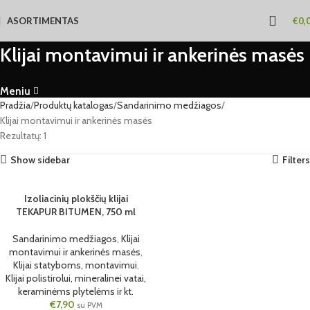
ASORTIMENTAS
€
0,
Klijai montavimui ir ankerinės masės
Meniu
Pradžia
Produktų katalogas
Sandarinimo medžiagos
Klijai montavimui ir ankerinės masės
Rezultatų: 1
Show sidebar
Filters
Izoliacinių plokščių klijai
TEKAPUR BITUMEN, 750 ml
Sandarinimo medžiagos
,
Klijai
montavimui ir ankerinės masės
,
Klijai statyboms, montavimui
,
Klijai polistirolui, mineralinei vatai,
keraminėms plytelėms ir kt.
€
7,90
su PVM