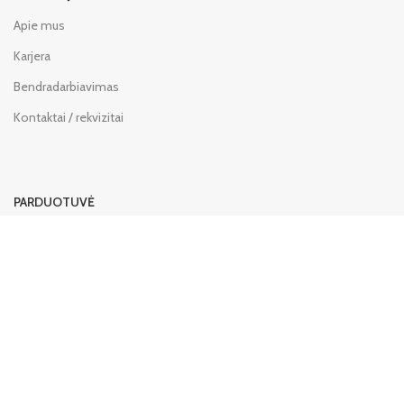
Apie mus
Karjera
Bendradarbiavimas
Kontaktai / rekvizitai
PARDUOTUVĖ
Privatumo taisyklės
Pirkimo taisyklės
Grąžinimo sąlygos
PAGALBA