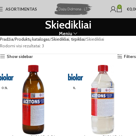
0
ASORTIMENTAS
€
0,0
Skiedikliai
Meniu
Pradžia
Produktų katalogas
Skiedikliai, tirpikliai
Skiedikliai
Rodomi visi rezultatai: 3
Show sidebar
Filters
0.5L
1L