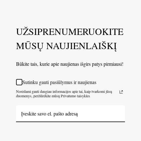
UŽSIPRENUMERUOKITE
MŪSŲ NAUJIENLAIŠKĮ
Būkite tais, kurie apie naujienas išgirs patys pirmiausi!
Sutinku gauti pasiūlymus ir naujienas
Norėdami gauti daugiau informacijos apie tai, kaip tvarkomi jūsų
duomenys, peržiūrėkite mūsų Privatumo taisykles