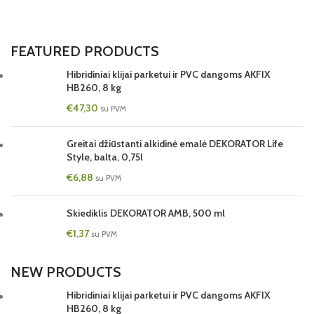
FEATURED PRODUCTS
Hibridiniai klijai parketui ir PVC dangoms AKFIX
HB260, 8 kg
€
47,30
su PVM
Greitai džiūstanti alkidinė emalė DEKORATOR Life
Style, balta, 0,75l
€
6,88
su PVM
Skiediklis DEKORATOR AMB, 500 ml
€
1,37
su PVM
NEW PRODUCTS
Hibridiniai klijai parketui ir PVC dangoms AKFIX
HB260, 8 kg