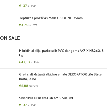
€
1,37
su PVM
Teptukas plokščias MAKO PROLINE, 35mm
€
4,75
su PVM
ON SALE
Hibridiniai klijai parketui ir PVC dangoms AKFIX HB260, 8
kg
€
47,30
su PVM
Greitai džiūstanti alkidinė emalė DEKORATOR Life Style,
balta, 0,75l
€
6,88
su PVM
Skiediklis DEKORATOR AMB, 500 ml
€
1,37
su PVM