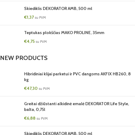
Skiediklis DEKORATOR AMB, 500 ml
€
1,37
su PVM
Teptukas plokščias MAKO PROLINE, 35mm
€
4,75
su PVM
NEW PRODUCTS
Hibridiniai klijai parketui ir PVC dangoms AKFIX HB260, 8
kg
€
47,30
su PVM
Greitai džiūstanti alkidinė emalė DEKORATOR Life Style,
balta, 0,75l
€
6,88
su PVM
Skiediklis DEKORATOR AMB, 500 ml