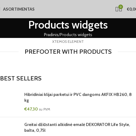
0
ASORTIMENTAS
€
0,0
Products widgets
Pradinis
Products widgets
XTEMOS ELEMENT
PREFOOTER WITH PRODUCTS
BEST SELLERS
Hibridiniai klijai parketui ir PVC dangoms AKFIX HB260, 8
kg
€
47,30
su PVM
Greitai džiūstanti alkidinė emalė DEKORATOR Life Style,
balta, 0,75l