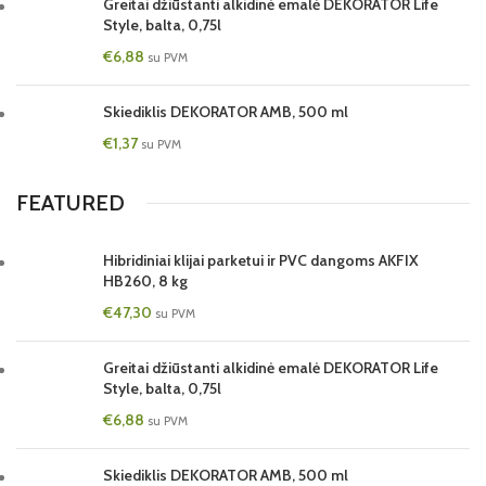
Greitai džiūstanti alkidinė emalė DEKORATOR Life
Style, balta, 0,75l
€
6,88
su PVM
Skiediklis DEKORATOR AMB, 500 ml
€
1,37
su PVM
FEATURED
Hibridiniai klijai parketui ir PVC dangoms AKFIX
HB260, 8 kg
€
47,30
su PVM
Greitai džiūstanti alkidinė emalė DEKORATOR Life
Style, balta, 0,75l
€
6,88
su PVM
Skiediklis DEKORATOR AMB, 500 ml