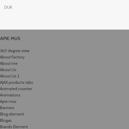
DUK
APIE MUS
360 degree view
About Factory
About me
About Us
About Us 2
AJAX products tabs
Animated counter
Animations
Apie mus
Banners
Blog element
Blogas
Brands Element