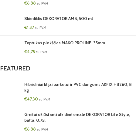
€
6,88
su PVM
Skiediklis DEKORATOR AMB, 500 ml
€
1,37
su PVM
Teptukas plokščias MAKO PROLINE, 35mm
€
4,75
su PVM
FEATURED
Hibridiniai klijai parketui ir PVC dangoms AKFIX HB260, 8
kg
€
47,30
su PVM
Greitai džiūstanti alkidinė emalė DEKORATOR Life Style,
balta, 0,75l
€
6,88
su PVM