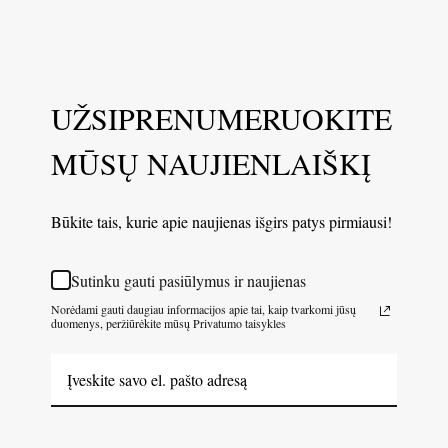
UŽSIPRENUMERUOKITE
MŪSŲ NAUJIENLAIŠKĮ
Būkite tais, kurie apie naujienas išgirs patys pirmiausi!
Sutinku gauti pasiūlymus ir naujienas
Norėdami gauti daugiau informacijos apie tai, kaip tvarkomi jūsų
duomenys, peržiūrėkite mūsų Privatumo taisykles