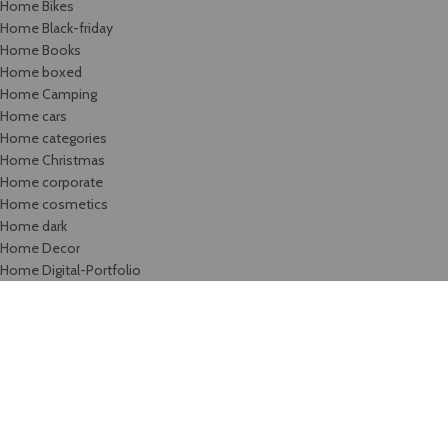
Home Bikes
Home Black-friday
Home Books
Home boxed
Home Camping
Home cars
Home categories
Home Christmas
Home corporate
Home cosmetics
Home dark
Home Decor
Home Digital-Portfolio
Home Digitals
Home Drinks
Home electronics
Home electronics-2
Home Fashion
Home Fashion-Color
Home Fashion-flat
Home Fashion-minimalism