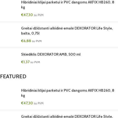
Hibridiniai klijai parketui ir PVC dangoms AKFIX HB260, 8
kg
€
47,30
su PVM
Greitai džiūstanti alkidinė emalė DEKORATOR Life Style,
balta, 0,75l
€
6,88
su PVM
Skiediklis DEKORATOR AMB, 500 ml
€
1,37
su PVM
FEATURED
Hibridiniai klijai parketui ir PVC dangoms AKFIX HB260, 8
kg
€
47,30
su PVM
Greitai džiūstanti alkidinė emalė DEKORATOR Life Style,