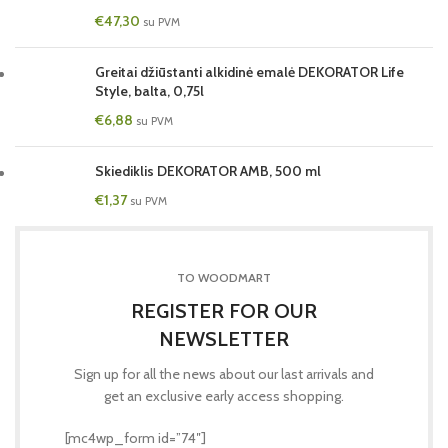
€
47,30
su PVM
Greitai džiūstanti alkidinė emalė DEKORATOR Life
Style, balta, 0,75l
€
6,88
su PVM
Skiediklis DEKORATOR AMB, 500 ml
€
1,37
su PVM
TO WOODMART
REGISTER FOR OUR
NEWSLETTER
Sign up for all the news about our last arrivals and
get an exclusive early access shopping.
[mc4wp_form id=”74″]