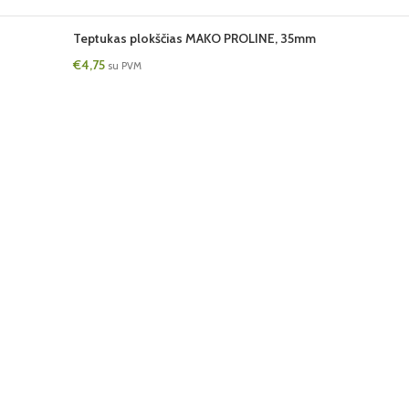
Teptukas plokščias MAKO PROLINE, 35mm
€
4,75
su PVM