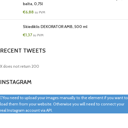
balta, 0,75l
€
6,88
su PVM
Skiediklis DEKORATOR AMB, 500 ml
€
1,37
su PVM
RECENT TWEETS
X does not return 200
INSTAGRAM
You need to upload your images manually to the element if you want to
load them from your website. Otherwise you will need to connect your
real Instagram account via API.