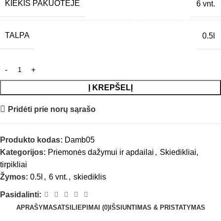
KIEKIS PAKUOTĖJE
6 vnt.
TALPA
0.5l
Į KREPŠELĮ
Pridėti prie norų sąrašo
Produkto kodas:
Damb05
Kategorijos:
Priemonės dažymui ir apdailai
,
Skiedikliai,
tirpikliai
Žymos:
0.5l
,
6 vnt.
,
skiediklis
Pasidalinti:
APRAŠYMAS
ATSILIEPIMAI (0)
IŠSIUNTIMAS & PRISTATYMAS