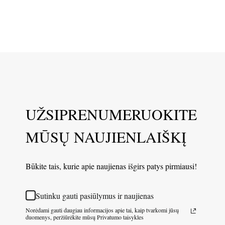
UŽSIPRENUMERUOKITE
MŪSŲ NAUJIENLAIŠKĮ
Būkite tais, kurie apie naujienas išgirs patys pirmiausi!
Sutinku gauti pasiūlymus ir naujienas
Norėdami gauti daugiau informacijos apie tai, kaip tvarkomi jūsų
duomenys, peržiūrėkite mūsų Privatumo taisykles