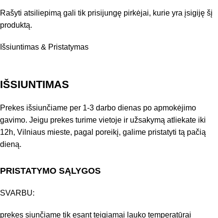
Rašyti atsiliepimą gali tik prisijungę pirkėjai, kurie yra įsigiję šį
produktą.
Išsiuntimas & Pristatymas
IŠSIUNTIMAS
Prekes išsiunčiame per 1-3 darbo dienas po apmokėjimo
gavimo. Jeigu prekes turime vietoje ir užsakymą atliekate iki
12h, Vilniaus mieste, pagal poreikį, galime pristatyti tą pačią
dieną.
PRISTATYMO SĄLYGOS
SVARBU:
prekes siunčiame tik esant teigiamai lauko temperatūrai