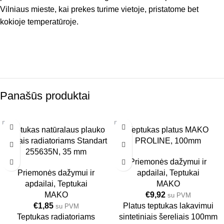
Vilniaus mieste, kai prekes turime vietoje, pristatome bet
kokioje temperatūroje.
Panašūs produktai
Teptukas natūralaus plauko
Teptukas platus MAKO
6 VNT.
6 VNT.
šeriais radiatoriams Standart
PROLINE, 100mm
35MM
100MM
255635N, 35 mm
Priemonės dažymui ir
Priemonės dažymui ir
apdailai
,
Teptukai
apdailai
,
Teptukai
MAKO
MAKO
€
9,92
su PVM
€
1,85
Platus teptukas lakavimui
su PVM
Teptukas radiatoriams
sintetiniais šereliais 100mm