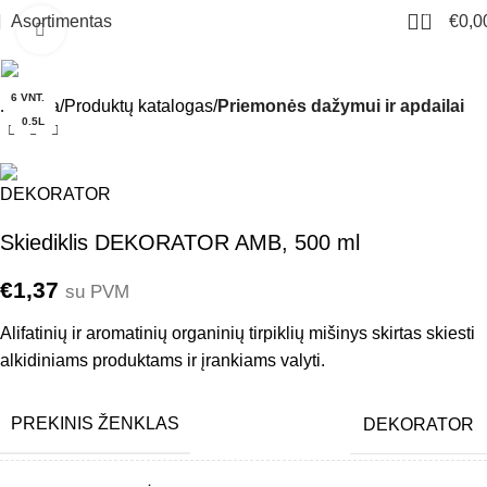
0
Asortimentas
€
0,0
Click to enlarge
6 VNT.
Pradžia
Produktų katalogas
Priemonės dažymui ir apdailai
0.5L
Skiediklis DEKORATOR AMB, 500 ml
€
1,37
su PVM
Alifatinių ir aromatinių organinių tirpiklių mišinys skirtas skiesti
alkidiniams produktams ir įrankiams valyti.
PREKINIS ŽENKLAS
DEKORATOR