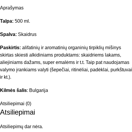
Aprašymas
Talpa:
500 ml.
Spalva:
Skaidrus
Paskirtis:
alifatinių ir aromatinių organinių tirpiklių mišinys
skirtas skiesti alkidiniams produktams: skaidriems lakams,
aliejiniams dažams, super emalėms ir t.t. Taip pat naudojamas
valymo įrankiams valyti (šepečiai, ritinėliai, padėklai, purkštuvai
ir kt.).
Kilmės šalis
: Bulgarija
Atsiliepimai (0)
Atsiliepimai
Atsiliepimų dar nėra.