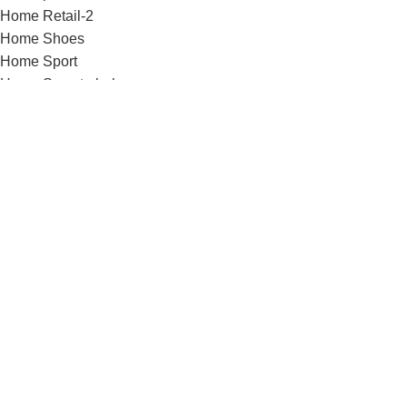
Home Retail-2
Home Shoes
Home Sport
Home Sweets-bakery
Home Tools
Home Toys
Home Travel
Home video
Home watches
Home Wine
Image Hotspot
Images gallery
Infobox
Instagram
Karjera
Kontaktai / rekvizitai
List-element
Maintenance