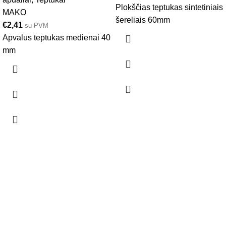
Plokščias teptukas sintetiniais
MAKO
šereliais 60mm
€
2,41
su PVM
Apvalus teptukas medienai 40
mm