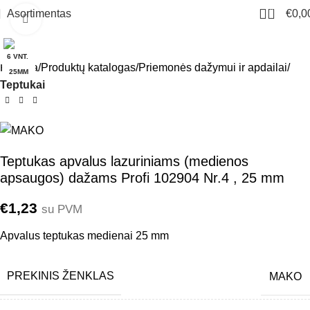
0
Asortimentas
€
0,0
Click to enlarge
6 VNT.
Pradžia
Produktų katalogas
Priemonės dažymui ir apdailai
25MM
Teptukai
Teptukas apvalus lazuriniams (medienos
apsaugos) dažams Profi 102904 Nr.4 , 25 mm
€
1,23
su PVM
Apvalus teptukas medienai 25 mm
PREKINIS ŽENKLAS
MAKO