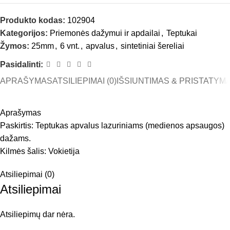
Produkto kodas:
102904
Kategorijos:
Priemonės dažymui ir apdailai
,
Teptukai
Žymos:
25mm
,
6 vnt.
,
apvalus
,
sintetiniai šereliai
Pasidalinti:
APRAŠYMAS
ATSILIEPIMAI (0)
IŠSIUNTIMAS & PRISTATYM
Aprašymas
Paskirtis: Teptukas apvalus lazuriniams (medienos apsaugos)
dažams.
Kilmės šalis: Vokietija
Atsiliepimai (0)
Atsiliepimai
Atsiliepimų dar nėra.