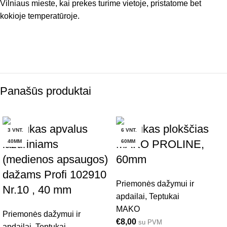
Vilniaus mieste, kai prekes turime vietoje, pristatome bet
kokioje temperatūroje.
Panašūs produktai
Teptukas apvalus
Teptukas plokščias
3 VNT.
6 VNT.
lazuriniams
MAKO PROLINE,
40MM
60MM
(medienos apsaugos)
60mm
dažams Profi 102910
Priemonės dažymui ir
Nr.10 , 40 mm
apdailai
,
Teptukai
MAKO
Priemonės dažymui ir
€
8,00
su PVM
apdailai
,
Teptukai