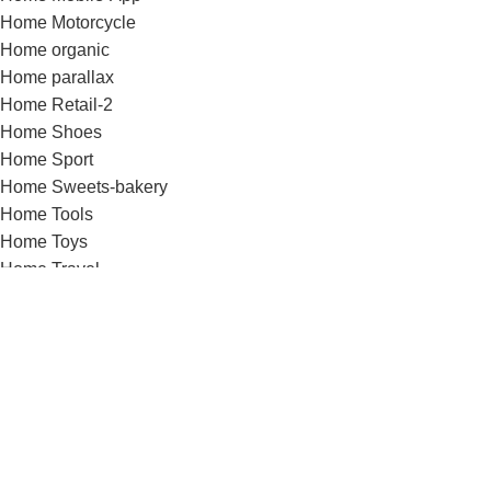
Home Motorcycle
Home organic
Home parallax
Home Retail-2
Home Shoes
Home Sport
Home Sweets-bakery
Home Tools
Home Toys
Home Travel
Home video
Home watches
Home Wine
Image Hotspot
Images gallery
Infobox
Instagram
Karjera