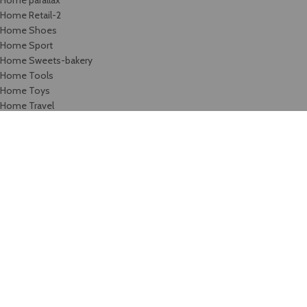
Home parallax
Home Retail-2
Home Shoes
Home Sport
Home Sweets-bakery
Home Tools
Home Toys
Home Travel
Home video
Home watches
Home Wine
Image Hotspot
Images gallery
Infobox
Instagram
Karjera
Kontaktai / rekvizitai
List-element
Maintenance
Maintenance 2
Maintenance 3