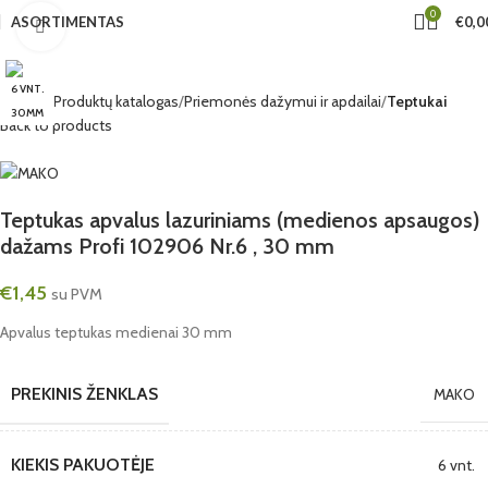
0
ASORTIMENTAS
€
0,0
Click to enlarge
6 VNT.
Pradžia
Produktų katalogas
Priemonės dažymui ir apdailai
Teptukai
30MM
Back to products
Teptukas apvalus lazuriniams (medienos apsaugos)
dažams Profi 102906 Nr.6 , 30 mm
€
1,45
su PVM
Apvalus teptukas medienai 30 mm
PREKINIS ŽENKLAS
MAKO
KIEKIS PAKUOTĖJE
6 vnt.