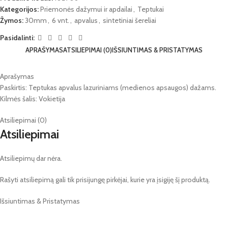
Kategorijos:
Priemonės dažymui ir apdailai
,
Teptukai
Žymos:
30mm
,
6 vnt.
,
apvalus
,
sintetiniai šereliai
Pasidalinti:
APRAŠYMAS
ATSILIEPIMAI (0)
IŠSIUNTIMAS & PRISTATYMAS
Aprašymas
Paskirtis: Teptukas apvalus lazuriniams (medienos apsaugos) dažams.
Kilmės šalis: Vokietija
Atsiliepimai (0)
Atsiliepimai
Atsiliepimų dar nėra.
Rašyti atsiliepimą gali tik prisijungę pirkėjai, kurie yra įsigiję šį produktą.
Išsiuntimas & Pristatymas