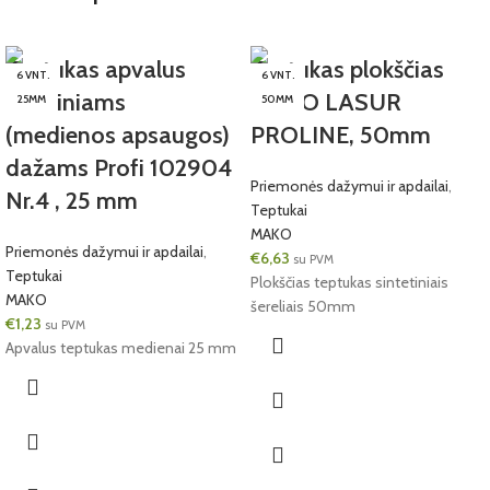
Teptukas apvalus
Teptukas plokščias
6 VNT.
6 VNT.
lazuriniams
MAKO LASUR
25MM
50MM
(medienos apsaugos)
PROLINE, 50mm
dažams Profi 102904
Priemonės dažymui ir apdailai
,
Nr.4 , 25 mm
Teptukai
MAKO
Priemonės dažymui ir apdailai
,
€
6,63
su PVM
Teptukai
Plokščias teptukas sintetiniais
MAKO
šereliais 50mm
€
1,23
su PVM
Apvalus teptukas medienai 25 mm