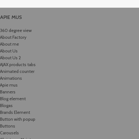
APIE MUS
360 degree view
About Factory
About me
About Us
About Us 2
AJAX products tabs
Animated counter
Animations
Apie mus
Banners
Blog element
Blogas
Brands Element
Button with popup
Buttons
Carousels