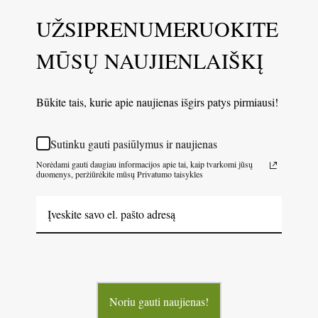
UŽSIPRENUMERUOKITE
MŪSŲ NAUJIENLAIŠKĮ
Būkite tais, kurie apie naujienas išgirs patys pirmiausi!
Sutinku gauti pasiūlymus ir naujienas
Norėdami gauti daugiau informacijos apie tai, kaip tvarkomi jūsų
duomenys, peržiūrėkite mūsų Privatumo taisykles
Noriu gauti naujienas!