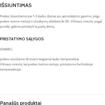
IŠSIUNTIMAS
Prekes išsiunčiame per 1-3 darbo dienas po apmokėjimo gavimo. Jeigu
prekes turime vietoje ir užsakymą atliekate iki 12h, Vilniaus mieste, pagal
poreikį, galime pristatyti tą pačią dieną.
PRISTATYMO SĄLYGOS
SVARBU:
prekes siunčiame tik esant teigiamai lauko temperatūrai
Vilniaus mieste, kai prekes turime vietoje, pristatome bet kokioje
temperatūroje.
Panašūs produktai