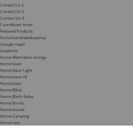
Contact Us 2
Contact Us 3
Contact Us 4
Countdown timer
Featured Products
Forma bendradarbiavimui
Google maps
Gradients
Home Alternative-energy
Home base
Home Base-Light
Home base-rtl
Home basic
Home Bikes
Home Black-friday
Home Books
Home boxed
Home Camping
Home cars
Home categories