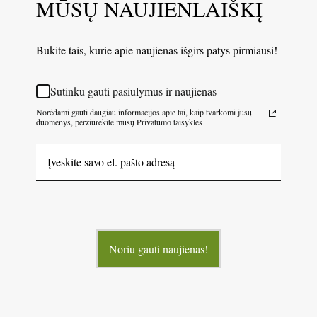
MŪSŲ NAUJIENLAIŠKĮ
Būkite tais, kurie apie naujienas išgirs patys pirmiausi!
Sutinku gauti pasiūlymus ir naujienas
Norėdami gauti daugiau informacijos apie tai, kaip tvarkomi jūsų
duomenys, peržiūrėkite mūsų Privatumo taisykles
Noriu gauti naujienas!