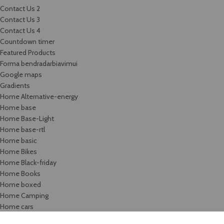
Contact Us 2
Contact Us 3
Contact Us 4
Countdown timer
Featured Products
Forma bendradarbiavimui
Google maps
Gradients
Home Alternative-energy
Home base
Home Base-Light
Home base-rtl
Home basic
Home Bikes
Home Black-friday
Home Books
Home boxed
Home Camping
Home cars
Home categories