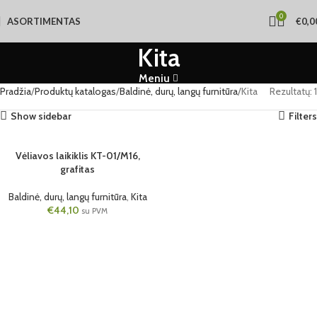
0
ASORTIMENTAS
€
0,0
Kita
Meniu
Pradžia
Produktų katalogas
Baldinė, durų, langų furnitūra
Kita
Rezultatų: 1
Show sidebar
Filters
Vėliavos laikiklis KT-01/M16,
grafitas
Baldinė, durų, langų furnitūra
,
Kita
€
44,10
su PVM