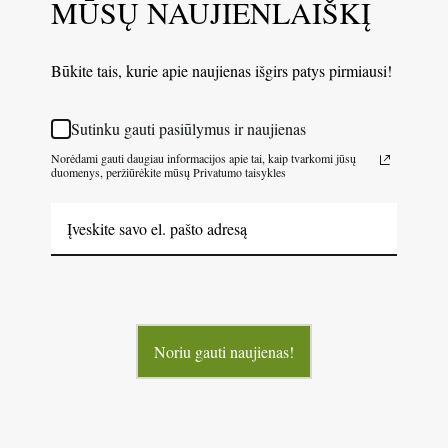
MŪSŲ NAUJIENLAIŠKĮ
Būkite tais, kurie apie naujienas išgirs patys pirmiausi!
Sutinku gauti pasiūlymus ir naujienas
Norėdami gauti daugiau informacijos apie tai, kaip tvarkomi jūsų
duomenys, peržiūrėkite mūsų Privatumo taisykles
Noriu gauti naujienas!