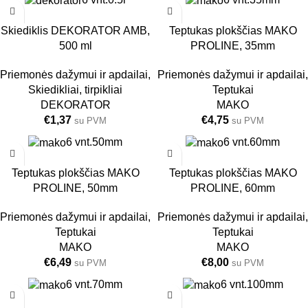
Skiediklis DEKORATOR AMB,
Teptukas plokščias MAKO
500 ml
PROLINE, 35mm
Priemonės dažymui ir apdailai
,
Priemonės dažymui ir apdailai
,
Skiedikliai, tirpikliai
Teptukai
DEKORATOR
MAKO
€
1,37
€
4,75
su PVM
su PVM
6 vnt.
50mm
6 vnt.
60mm
Teptukas plokščias MAKO
Teptukas plokščias MAKO
PROLINE, 50mm
PROLINE, 60mm
Priemonės dažymui ir apdailai
,
Priemonės dažymui ir apdailai
,
Teptukai
Teptukai
MAKO
MAKO
€
6,49
€
8,00
su PVM
su PVM
6 vnt.
70mm
6 vnt.
100mm