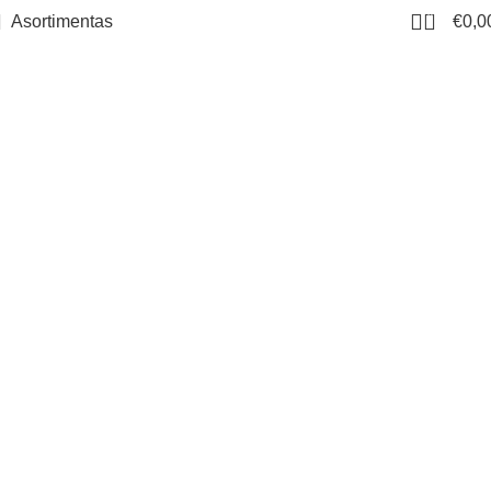
0
Asortimentas
€
0,0