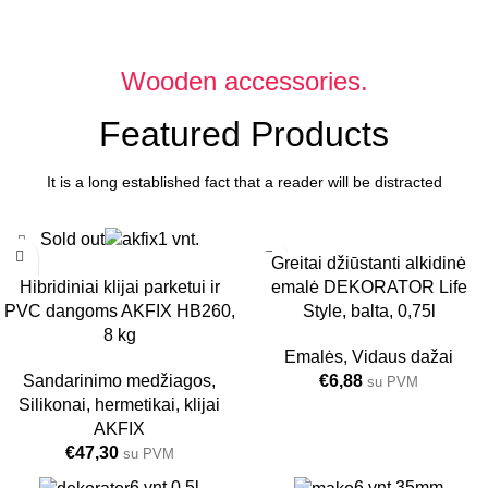
Wooden accessories.
Featured Products
It is a long established fact that a reader will be distracted
Sold out
1 vnt.
Greitai džiūstanti alkidinė
emalė DEKORATOR Life
Hibridiniai klijai parketui ir
Style, balta, 0,75l
PVC dangoms AKFIX HB260,
8 kg
Emalės
,
Vidaus dažai
€
6,88
Sandarinimo medžiagos
,
su PVM
Silikonai, hermetikai, klijai
AKFIX
€
47,30
su PVM
6 vnt.
0.5l
6 vnt.
35mm