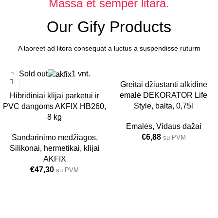
Massa et semper litara.
Our Gify Products
A laoreet ad litora consequat a luctus a suspendisse ruturm
Sold out
1 vnt.
Greitai džiūstanti alkidinė
emalė DEKORATOR Life
Hibridiniai klijai parketui ir
Style, balta, 0,75l
PVC dangoms AKFIX HB260,
8 kg
Emalės
,
Vidaus dažai
€
6,88
Sandarinimo medžiagos
,
su PVM
Silikonai, hermetikai, klijai
AKFIX
€
47,30
su PVM