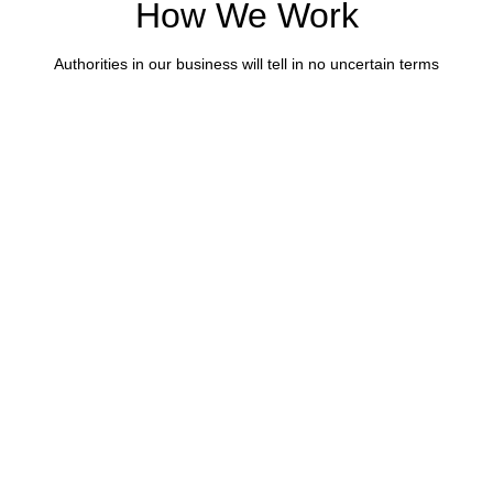
How We Work
Authorities in our business will tell in no uncertain terms
Choose The Best Flowers
You begin with a text, you sculpt information, you chisel
away what’s not needed, you come to the point, make
things clear, you’re a content person.