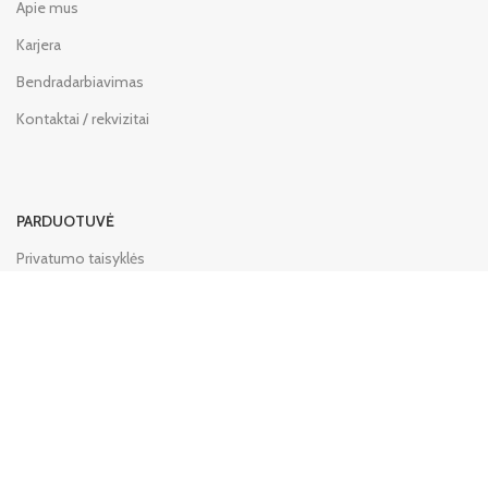
Apie mus
Karjera
Bendradarbiavimas
Kontaktai / rekvizitai
PARDUOTUVĖ
Privatumo taisyklės
Pirkimo taisyklės
Grąžinimo sąlygos
PAGALBA
DUK