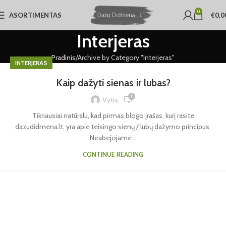
0
ASORTIMENTAS
€
0,0
Interjeras
Pradinis
Archive by Category "Interjeras"
INTERJERAS
Kaip dažyti sienas ir lubas?
1
Vytis
Tikriausiai natūralu, kad pirmas blogo įrašas, kurį rasite
dazudidmena.lt, yra apie teisingo sienų / lubų dažymo principus.
Neabejojame...
CONTINUE READING