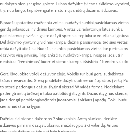
nudažyto sienų ar grindų ploto. Lubas dažykite šviesos sklidimo kryptimi,
t. y. nuo lango, taip išvengsite matomų sandūrų dažams išdžiuvus.
Iš pradžių patartina mažesniu voleliu nudažyti sunkiai pasiekiamas vietas,
grindų pakraščius ir vidinius kampus. Vietas už radiatorių ir kitus sunkiai
pasiekiamus paviršius galite dažyti specialiu teptuku ar voleliu su ilgintuvu.
Dėl dažymo ypatumų, vidiniai kampai dažnai persišviečia, tad šias vietas
reikia dažyti atidžiau. Nudažius sunkiai pasiekiamas vietas, be pertraukos
dažykite visą paviršių. Taip anksčiau nudažyti kampai nespės išdžiūti ir
neatsiras “įrėminimas”, kuomet sienos kampai išsiskiria iš bendro vaizdo.
Gerai išvoliokite volelį dažų vonelėje. Volelis turi būti gerai sudrėkintas,
tačiau nevarvantis. Sieną pradėkite dažyti statmenai iš apačios į viršų. Po
to storai padengtus dažus išlyginti skersai W raidės forma. Nedelsiant
padengti antrą brūkšnį ir tokiu pat būdu jį išlyginti. Dažus išlyginus skersai,
juos dengti persidengiančiomis juostomis iš viršaus į apačią. Tokiu būdu
siena nudažoma lygiai.
Dažniausiai sienos dažomos 2 sluoksniais. Antrą sluoksnį denkite
išdžiuvus pirmam dažų sluoksniui, maždaug po 2-3 valandų. Antras
sluoksnis dažomas taip pat kaip ir pirmasis.