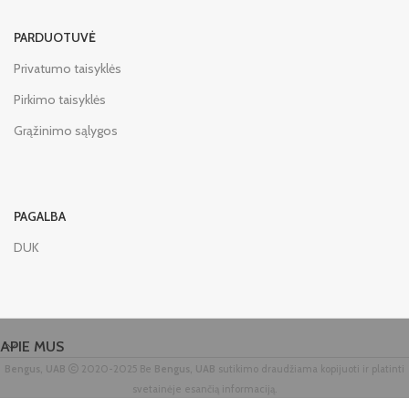
PARDUOTUVĖ
Privatumo taisyklės
Pirkimo taisyklės
Grąžinimo sąlygos
PAGALBA
DUK
APIE MUS
Bengus, UAB
2020-2025 Be
Bengus, UAB
sutikimo draudžiama kopijuoti ir platinti
svetainėje esančią informaciją.