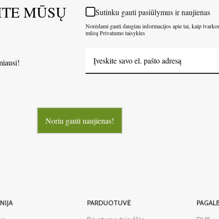
ITE MŪSŲ
Sutinku gauti pasiūlymus ir naujienas
Norėdami gauti daugiau informacijos apie tai, kaip tvark
mūsų Privatumo taisykles
miausi!
Noriu gauti naujienas!
NIJA
PARDUOTUVĖ
PAGAL