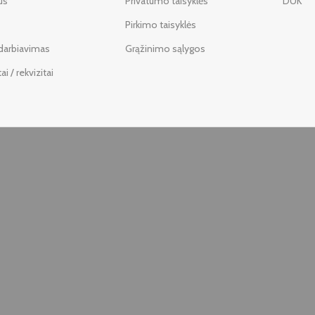
us
Privatumo taisyklės
DUK
Pirkimo taisyklės
darbiavimas
Grąžinimo sąlygos
i / rekvizitai