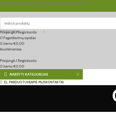
NEMOKAMAS PRISTATYMAS UŽSAKYMAMS NUO €250
KATEGORIJA
Prisijungti / Registruotis
0
Pageidavimų sąrašas
0
items
€
0,00
Asortimentas
Prisijungti / Registruotis
0
items
€
0,00
NARŠYTI KATEGORIJAS
EL. PARDUOTUVĖ
APIE MUS
KONTAKTAI