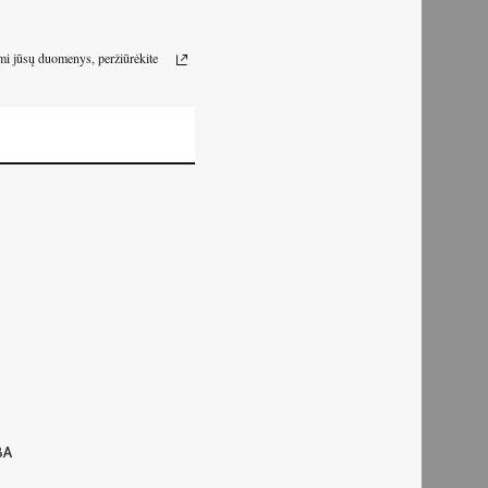
omi jūsų duomenys, peržiūrėkite
BA