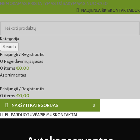
NEMOKAMAS PRISTATYMAS UŽSAKYMAMS NUO €250
NAUJIENLAIŠKIS
KONTAKTAI
DUK
Kategorija
Search
Prisijungti / Registruotis
0
Pageidavimų sąrašas
0
items
€
0,00
Asortimentas
Prisijungti / Registruotis
0
items
€
0,00
NARŠYTI KATEGORIJAS
EL. PARDUOTUVĖ
APIE MUS
KONTAKTAI