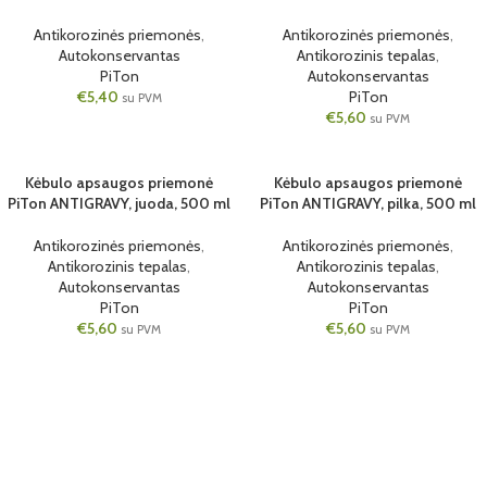
Antikorozinės priemonės
,
Antikorozinės priemonės
,
Autokonservantas
Antikorozinis tepalas
,
PiTon
Autokonservantas
€
5,40
PiTon
su PVM
€
5,60
su PVM
Kėbulo apsaugos priemonė
Kėbulo apsaugos priemonė
JUODA
500ML
PiTon ANTIGRAVY, juoda, 500 ml
PiTon ANTIGRAVY, pilka, 500 ml
500ML
PILKA
Antikorozinės priemonės
,
Antikorozinės priemonės
,
Antikorozinis tepalas
,
Antikorozinis tepalas
,
Autokonservantas
Autokonservantas
PiTon
PiTon
€
5,60
€
5,60
su PVM
su PVM