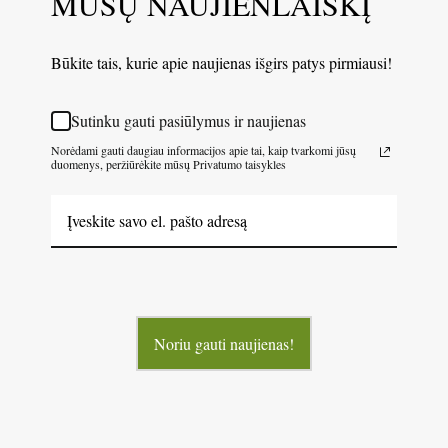
MŪSŲ NAUJIENLAIŠKĮ
Būkite tais, kurie apie naujienas išgirs patys pirmiausi!
Sutinku gauti pasiūlymus ir naujienas
Norėdami gauti daugiau informacijos apie tai, kaip tvarkomi jūsų
duomenys, peržiūrėkite mūsų Privatumo taisykles
Noriu gauti naujienas!