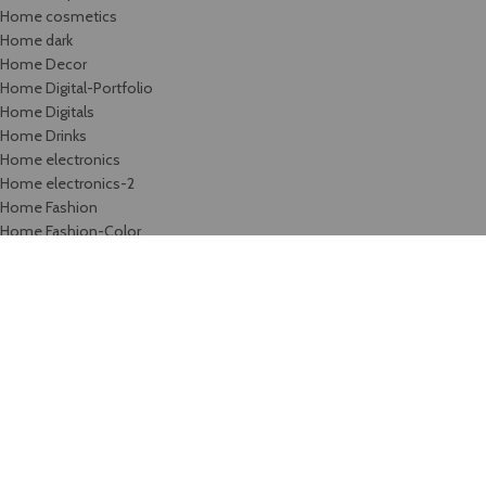
Home cosmetics
Home dark
Home Decor
Home Digital-Portfolio
Home Digitals
Home Drinks
Home electronics
Home electronics-2
Home Fashion
Home Fashion-Color
Home Fashion-flat
Home Fashion-minimalism
Home Flowers
Home Food
Home Fullscreen
Home furniture
Home Glasses
Home Grid
Home Grocery
Home Handmade