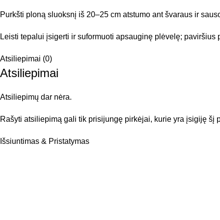
Purkšti ploną sluoksnį iš 20–25 cm atstumo ant švaraus ir sauso
Leisti tepalui įsigerti ir suformuoti apsauginę plėvelę; pavirši
Atsiliepimai (0)
Atsiliepimai
Atsiliepimų dar nėra.
Rašyti atsiliepimą gali tik prisijungę pirkėjai, kurie yra įsigiję šį
Išsiuntimas & Pristatymas