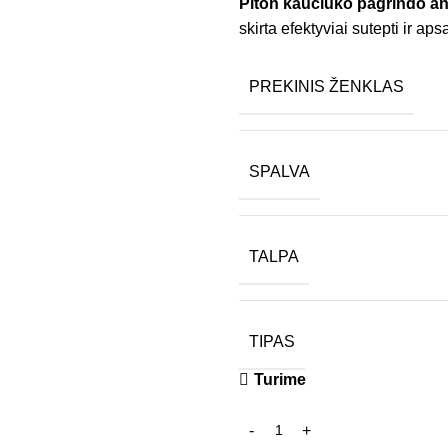
Piton kaučiuko pagrindo ant
skirta efektyviai sutepti ir a
PREKINIS ŽENKLAS
SPALVA
TALPA
TIPAS
Turime