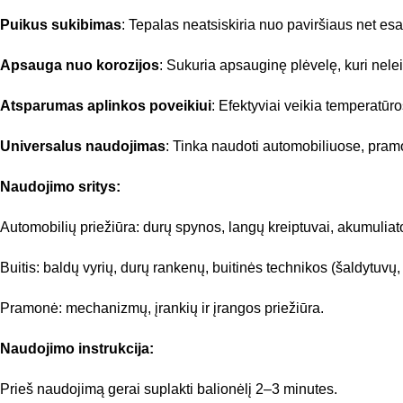
Puikus sukibimas
:
Tepalas neatsiskiria nuo paviršiaus net es
Apsauga nuo korozijos
:
Sukuria apsauginę plėvelę, kuri neleid
Atsparumas aplinkos poveikiui
:
Efektyviai veikia temperatūr
Universalus naudojimas
:
Tinka naudoti automobiliuose, pramo
Naudojimo sritys:
Automobilių priežiūra: durų spynos, langų kreiptuvai, akumuliato
Buitis: baldų vyrių, durų rankenų, buitinės technikos (šaldytuvų
Pramonė: mechanizmų, įrankių ir įrangos priežiūra.
Naudojimo instrukcija:
Prieš naudojimą gerai suplakti balionėlį 2–3 minutes.