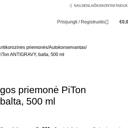
NAUJIENLAIŠKIS
KONTAKTAI
DUK
Prisijungti / Registruotis
€
0,
ntikorozinės priemonės
Autokonservantas
iTon ANTIGRAVY, balta, 500 ml
gos priemonė PiTon
alta, 500 ml