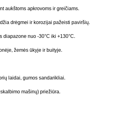
ant aukštoms apkrovoms ir greičiams.
žia drėgmei ir korozijai pažeisti paviršių.
os diapazone nuo -30°C iki +130°C.
nėje, žemės ūkyje ir buityje.
rių laidai, gumos sandarikliai.
, skalbimo mašinų) priežiūra.