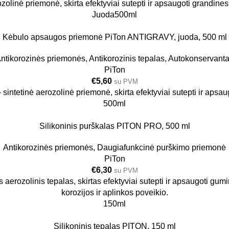
ozolinė priemonė, skirta efektyviai sutepti ir apsaugoti grandin
Juoda
500ml
Kėbulo apsaugos priemonė PiTon ANTIGRAVY, juoda, 500 ml
ntikorozinės priemonės
,
Antikorozinis tepalas
,
Autokonservant
PiTon
€
5,60
su PVM
 sintetinė aerozolinė priemonė, skirta efektyviai sutepti ir apsa
500ml
Silikoninis purškalas PITON PRO, 500 ml
Antikorozinės priemonės
,
Daugiafunkcinė purškimo priemonė
PiTon
€
6,30
su PVM
s aerozolinis tepalas, skirtas efektyviai sutepti ir apsaugoti gum
korozijos ir aplinkos poveikio.
150ml
Silikoninis tepalas PITON, 150 ml