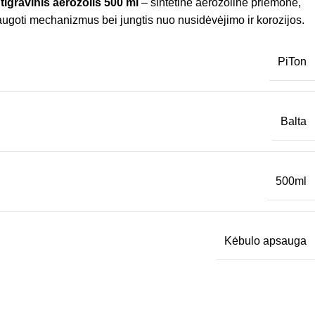
igravinis aerozolis 500 ml
– sintetinė aerozolinė priemonė,
psaugoti mechanizmus bei jungtis nuo nusidėvėjimo ir korozijos.
PiTon
Balta
500ml
Kėbulo apsauga