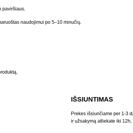
 paviršiaus.
us paruoštas naudojimui po 5–10 minučių.
 produktą.
IŠSIUNTIMAS
Prekes išsiunčiame per 1-3 d
ir užsakymą atliekate iki 12h, 