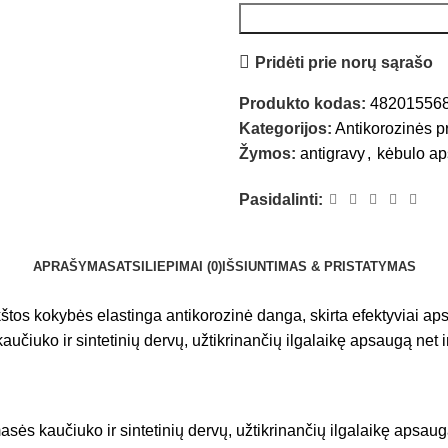
Pridėti prie norų sąrašo
Produkto kodas:
48201556
Kategorijos:
Antikorozinės 
Žymos:
antigravy
,
kėbulo a
Pasidalinti:
APRAŠYMAS
ATSILIEPIMAI (0)
IŠSIUNTIMAS & PRISTATYMAS
štos kokybės elastinga antikorozinė danga, skirta efektyviai a
čiuko ir sintetinių dervų, užtikrinančių ilgalaikę apsaugą net 
sės kaučiuko ir sintetinių dervų, užtikrinančių ilgalaikę apsaug