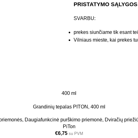
PRISTATYMO SĄLYGOS
SVARBU:
prekes siunčiame tik esant te
Vilniaus mieste, kai prekes tu
400 ml
Grandinių tepalas PITON, 400 ml
 priemonės
,
Daugiafunkcinė purškimo priemonė
,
Dviračių priež
PiTon
€
6,75
su PVM