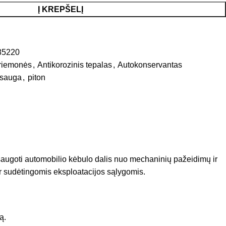
Į KREPŠELĮ
85220
priemonės
,
Antikorozinis tepalas
,
Autokonservantas
psauga
,
piton
psaugoti automobilio kėbulo dalis nuo mechaninių pažeidimų ir
ir sudėtingomis eksploatacijos sąlygomis.
ą.