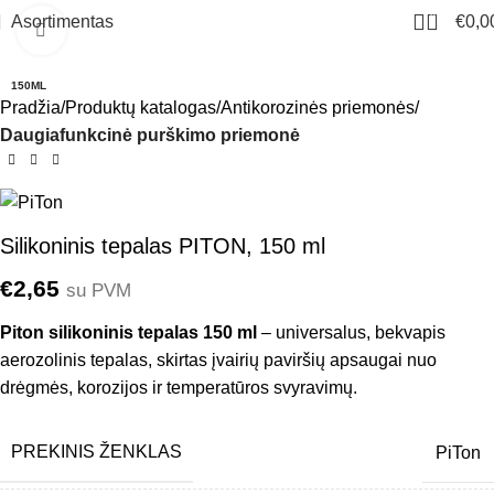
0
Asortimentas
€
0,0
Click to enlarge
150ML
Pradžia
Produktų katalogas
Antikorozinės priemonės
Daugiafunkcinė purškimo priemonė
Silikoninis tepalas PITON, 150 ml
€
2,65
su PVM
Piton silikoninis tepalas 150 ml
– universalus, bekvapis
aerozolinis tepalas, skirtas įvairių paviršių apsaugai nuo
drėgmės, korozijos ir temperatūros svyravimų.
PREKINIS ŽENKLAS
PiTon