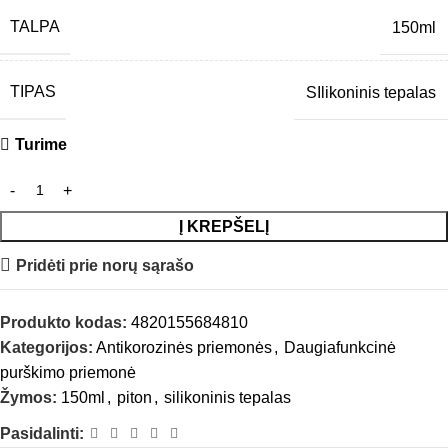
TALPA
150ml
TIPAS
SIlikoninis tepalas
Turime
Į KREPŠELĮ
Pridėti prie norų sąrašo
Produkto kodas:
4820155684810
Kategorijos:
Antikorozinės priemonės
,
Daugiafunkcinė
purškimo priemonė
Žymos:
150ml
,
piton
,
silikoninis tepalas
Pasidalinti: