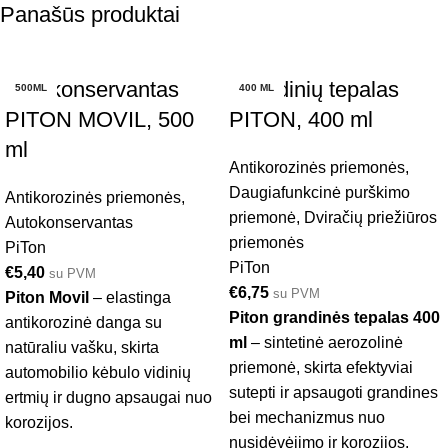
Panašūs produktai
Autokonservantas
Grandinių tepalas
500ML
400 ML
PITON MOVIL, 500
PITON, 400 ml
ml
Antikorozinės priemonės
,
Daugiafunkcinė purškimo
Antikorozinės priemonės
,
priemonė
,
Dviračių priežiūros
Autokonservantas
priemonės
PiTon
PiTon
€
5,40
su PVM
€
6,75
su PVM
Piton Movil
– elastinga
Piton grandinės tepalas 400
antikorozinė danga su
ml
– sintetinė aerozolinė
natūraliu vašku, skirta
priemonė, skirta efektyviai
automobilio kėbulo vidinių
sutepti ir apsaugoti grandines
ertmių ir dugno apsaugai nuo
bei mechanizmus nuo
korozijos.
nusidėvėjimo ir korozijos.