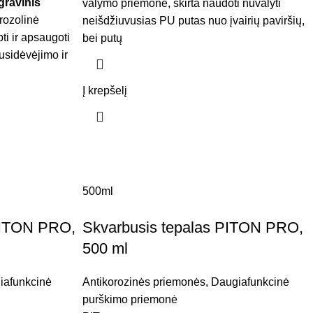
gravinis
valymo priemonė, skirta naudoti nuvalyti
rozolinė
neišdžiuvusias PU putas nuo įvairių paviršių,
ti ir apsaugoti
bei putų
usidėvėjimo ir
Į krepšelį
500ml
 PITON PRO,
Skvarbusis tepalas PITON PRO,
500 ml
iafunkcinė
Antikorozinės priemonės
,
Daugiafunkcinė
purškimo priemonė