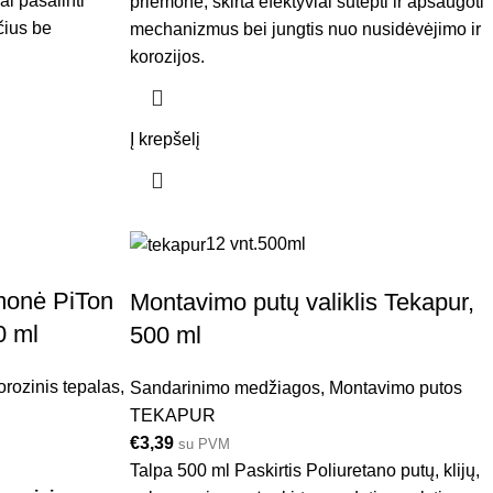
iai pašalinti
priemonė, skirta efektyviai sutepti ir apsaugoti
čius be
mechanizmus bei jungtis nuo nusidėvėjimo ir
korozijos.
Į krepšelį
12 vnt.
500ml
monė PiTon
Montavimo putų valiklis Tekapur,
0 ml
500 ml
orozinis tepalas
,
Sandarinimo medžiagos
,
Montavimo putos
TEKAPUR
€
3,39
su PVM
Talpa 500 ml Paskirtis Poliuretano putų, klijų,