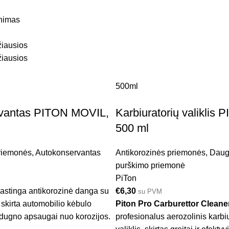
inimas
iausios
žiausios
500ml
vantas PITON MOVIL,
Karbiuratorių valiklis
500 ml
priemonės
,
Autokonservantas
Antikorozinės priemonės
,
Daug
purškimo priemonė
PiTon
astinga antikorozinė danga su
€
6,30
su PVM
 skirta automobilio kėbulo
Piton Pro Carburettor Cleane
r dugno apsaugai nuo korozijos.
profesionalus aerozolinis karbi