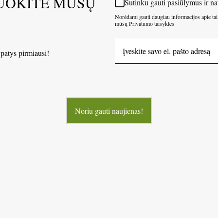
UOKITE MŪSŲ
Sutinku gauti pasiūlymus ir na
Norėdami gauti daugiau informacijos apie tai
mūsų Privatumo taisykles
 patys pirmiausi!
Noriu gauti naujienas!