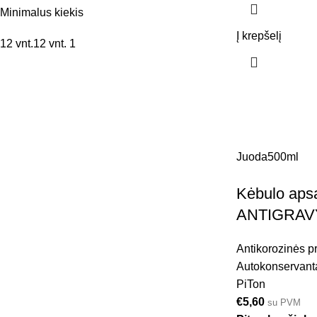
Minimalus kiekis
Į krepšelį
12 vnt.
12 vnt.
1
Juoda
500ml
Kėbulo aps
ANTIGRAVY,
Antikorozinės 
Autokonservant
PiTon
€
5,60
su PVM