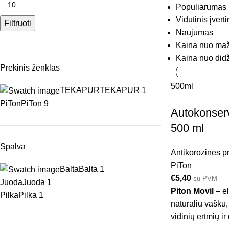
Populiarumas
Vidutinis įvert
Filtruoti
Naujumas
Kaina nuo maž
Kaina nuo did
Prekinis ženklas
500ml
TEKAPUR
TEKAPUR
1
PiTon
PiTon
9
Autokonser
500 ml
Spalva
Antikorozinės 
PiTon
Balta
Balta
1
€
5,40
su PVM
Juoda
Juoda
1
Piton Movil
– el
Pilka
Pilka
1
natūraliu vašku,
vidinių ertmių i