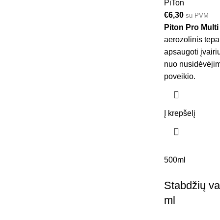
PiTon
€
6,30
su PVM
Piton Pro Multi
aerozolinis tepal
apsaugoti įvair
nuo nusidėvėjimo
poveikio.
Į krepšelį
500ml
Stabdžių va
ml