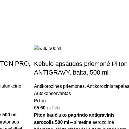
500ml
 PITON PRO,
Kėbulo apsaugos priemonė PiTon
ANTIGRAVY, balta, 500 ml
iafunkcinė
Antikorozinės priemonės
,
Antikorozinis tepala
Autokonservantas
PiTon
€
5,60
su PVM
r 500 ml
–
Piton kaučiuko pagrindo antigravinis
uratoriaus
aerozolis 500 ml
– sintetinė aerozolinė