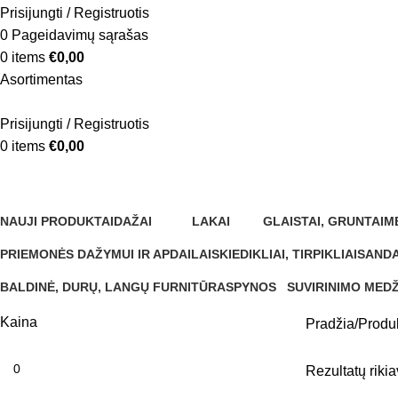
Prisijungti / Registruotis
0
Pageidavimų sąrašas
0
items
€
0,00
Asortimentas
Prisijungti / Registruotis
0
items
€
0,00
500ml
NAUJI PRODUKTAI
DAŽAI
LAKAI
GLAISTAI, GRUNTAI
M
0 Produktų
346 Produktai
34 Produktai
13 Produktų
0 
PRIEMONĖS DAŽYMUI IR APDAILAI
SKIEDIKLIAI, TIRPIKLIAI
SANDA
284 Produktai
5 Produktai
37 Pro
BALDINĖ, DURŲ, LANGŲ FURNITŪRA
SPYNOS
SUVIRINIMO MED
1 Produktas
0 Produktų
0 Produktų
Kaina
Pradžia
Produ
Rezultatų riki