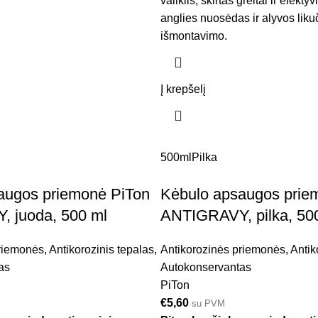
valiklis, skirtas greitai ir efektyv
anglies nuosėdas ir alyvos liku
išmontavimo.
Į krepšelį
500ml
Pilka
augos priemonė PiTon
Kėbulo apsaugos prie
 juoda, 500 ml
ANTIGRAVY, pilka, 50
priemonės
,
Antikorozinis tepalas
,
Antikorozinės priemonės
,
Antik
as
Autokonservantas
PiTon
€
5,60
su PVM