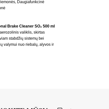
priemonės
,
Daugiafunkcinė
onė
onal Brake Cleaner SO₂ 500 ml
erozolinis valiklis, skirtas
yviam stabdžių sistemų bei
ių valymui nuo riebalų, alyvos ir