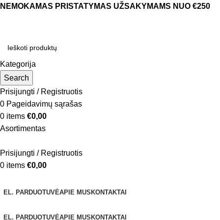
NEMOKAMAS PRISTATYMAS UŽSAKYMAMS NUO €250
Kategorija
Search
Prisijungti / Registruotis
0
Pageidavimų sąrašas
0
items
€
0,00
Asortimentas
Prisijungti / Registruotis
0
items
€
0,00
Naršyti kategorijas
EL. PARDUOTUVĖ
APIE MUS
KONTAKTAI
EL. PARDUOTUVĖ
APIE MUS
KONTAKTAI