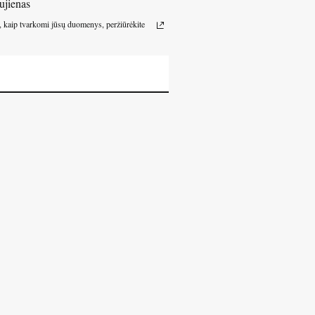
ujienas
, kaip tvarkomi jūsų duomenys, peržiūrėkite