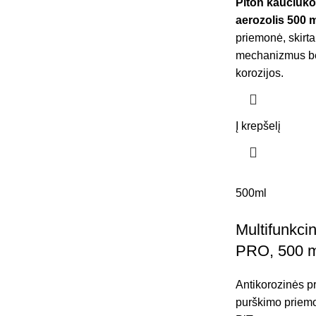
Piton kaučiuko
aerozolis 500 m
priemonė, skirta 
mechanizmus bei
korozijos.
Į krepšelį
500ml
Multifunkci
PRO, 500 m
Antikorozinės 
purškimo priem