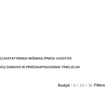
CIJA
STATYBINIAI MIŠINIAI
LIPNIOS JUOSTOS
0 Produktų
0 Produktų
GŲ DANGOS IR PRIEDAI
APSAUGINIAI TINKLELIAI
Produktų
0 Produktų
Filters
Rodyti
9
24
36