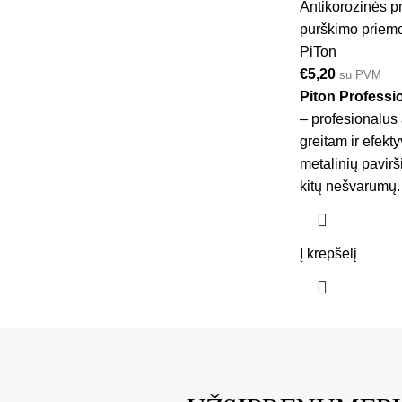
Antikorozinės 
purškimo priem
PiTon
€
5,20
su PVM
Piton Professi
– profesionalus a
greitam ir efekt
metalinių pavirš
kitų nešvarumų.
Į krepšelį