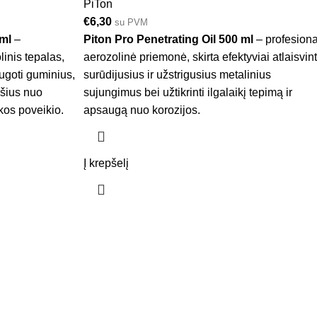
PiTon
€
6,30
su PVM
 ml
–
Piton Pro Penetrating Oil 500 ml
– profesiona
linis tepalas,
aerozolinė priemonė, skirta efektyviai atlaisvint
augoti guminius,
surūdijusius ir užstrigusius metalinius
ršius nuo
sujungimus bei užtikrinti ilgalaikį tepimą ir
kos poveikio.
apsaugą nuo korozijos.
Į krepšelį