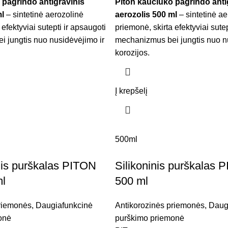
 pagrindo antigravinis
Piton kaučiuko pagrindo anti
l
– sintetinė aerozolinė
aerozolis 500 ml
– sintetinė ae
efektyviai sutepti ir apsaugoti
priemonė, skirta efektyviai sutep
 jungtis nuo nusidėvėjimo ir
mechanizmus bei jungtis nuo n
korozijos.
Į krepšelį
500ml
nis purškalas PITON
Silikoninis purškalas
l
500 ml
priemonės
,
Daugiafunkcinė
Antikorozinės priemonės
,
Daug
onė
purškimo priemonė