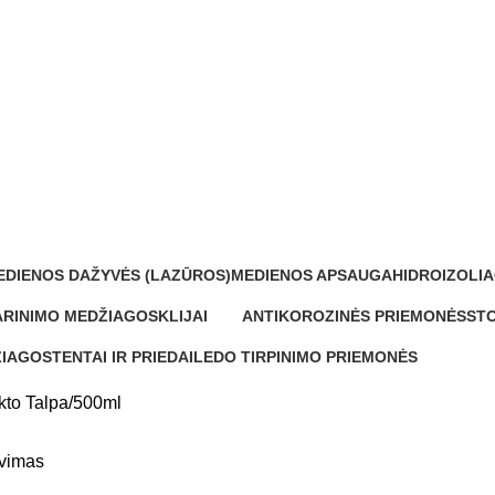
EDIENOS DAŽYVĖS (LAZŪROS)
MEDIENOS APSAUGA
HIDROIZOLIA
Produktų
32 Produktai
11 Produktų
RINIMO MEDŽIAGOS
KLIJAI
ANTIKOROZINĖS PRIEMONĖS
STO
duktai
1 Produktas
19 Produktų
20 
ŽIAGOS
TENTAI IR PRIEDAI
LEDO TIRPINIMO PRIEMONĖS
0 Produktų
0 Produktų
kto Talpa
500ml
avimas