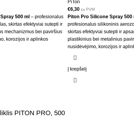
PiTon
€
6,30
su PVM
 Spray 500 ml
– profesionalus
Piton Pro Silicone Spray 500
as, skirtas efektyviai sutepti ir
profesionalus silikoninis aerozo
ius mechanizmus bei paviršius
skirtas efektyviai sutepti ir aps
, korozijos ir aplinkos
plastikinius bei metalinius pavi
nusidėvėjimo, korozijos ir aplin
Į krepšelį
liklis PITON PRO, 500