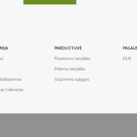
NIJA
PARDUOTUVĖ
PAGAL
us
Privatumo taisyklės
DUK
Pirkimo taisyklės
darbiavimas
Grąžinimo sąlygos
i / rekvizitai