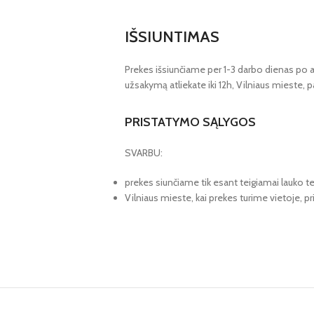
IŠSIUNTIMAS
Prekes išsiunčiame per 1-3 darbo dienas po 
užsakymą atliekate iki 12h, Vilniaus mieste, pa
PRISTATYMO SĄLYGOS
SVARBU:
prekes siunčiame tik esant teigiamai lauko t
Vilniaus mieste, kai prekes turime vietoje, 