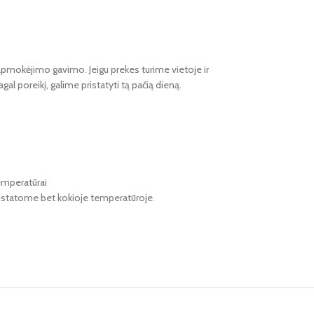
apmokėjimo gavimo. Jeigu prekes turime vietoje ir
gal poreikį, galime pristatyti tą pačią dieną.
emperatūrai
pristatome bet kokioje temperatūroje.