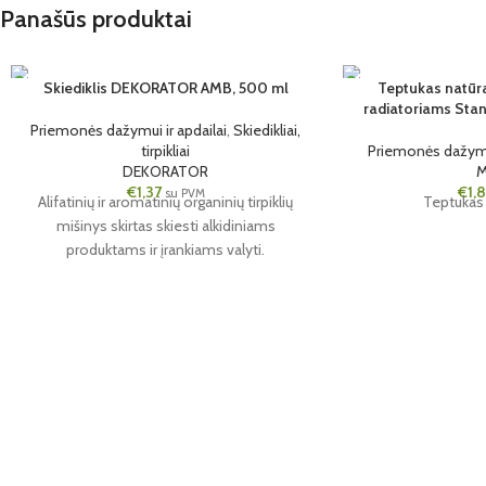
Panašūs produktai
Skiediklis DEKORATOR AMB, 500 ml
Teptukas natūra
radiatoriams Sta
6 VNT.
6 VNT.
Priemonės dažymui ir apdailai
,
Skiedikliai,
35MM
0.5L
tirpikliai
Priemonės dažymui
DEKORATOR
€
1,37
€
1,
su PVM
Alifatinių ir aromatinių organinių tirpiklių
Teptukas
mišinys skirtas skiesti alkidiniams
produktams ir įrankiams valyti.