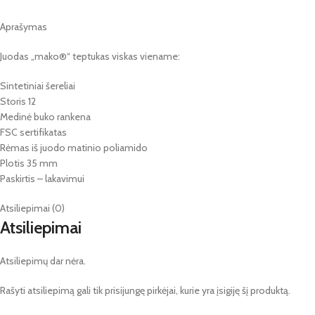
Aprašymas
Juodas „mako®“ teptukas viskas viename:
Sintetiniai šereliai
Storis 12
Medinė buko rankena
FSC sertifikatas
Rėmas iš juodo matinio poliamido
Plotis 35 mm
Paskirtis – l
akavimui
Atsiliepimai (0)
Atsiliepimai
Atsiliepimų dar nėra.
Rašyti atsiliepimą gali tik prisijungę pirkėjai, kurie yra įsigiję šį produktą.