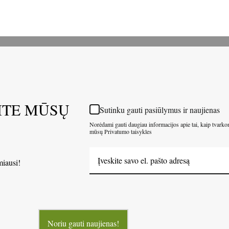
ITE MŪSŲ
Sutinku gauti pasiūlymus ir naujienas
Norėdami gauti daugiau informacijos apie tai, kaip tvark
mūsų Privatumo taisykles
miausi!
Noriu gauti naujienas!