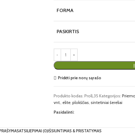
FORMA
PASKIRTIS
Pridėti prie norų sąrašo
Produkto kodas:
ProlL35
Kategorijos:
Priemo
vnt.
,
elite
,
plokščias
,
sintetiniai šereliai
Pasidalinti:
PRAŠYMAS
ATSILIEPIMAI (0)
IŠSIUNTIMAS & PRISTATYMAS