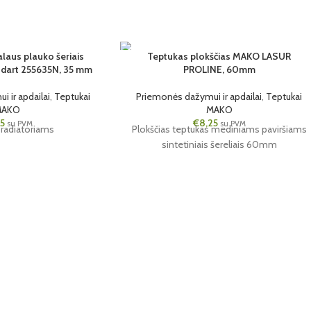
laus plauko šeriais
Teptukas plokščias MAKO LASUR
ndart 255635N, 35 mm
PROLINE, 60mm
6 VNT.
60MM
 ir apdailai
,
Teptukai
Priemonės dažymui ir apdailai
,
Teptukai
MAKO
MAKO
85
€
8,25
su PVM
su PVM
 radiatoriams
Plokščias teptukas mediniams paviršiams
sintetiniais šereliais 60mm