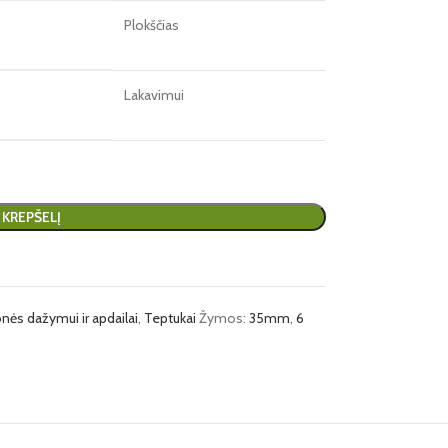
Plokščias
Lakavimui
Į KREPŠELĮ
nės dažymui ir apdailai
,
Teptukai
Žymos:
35mm
,
6