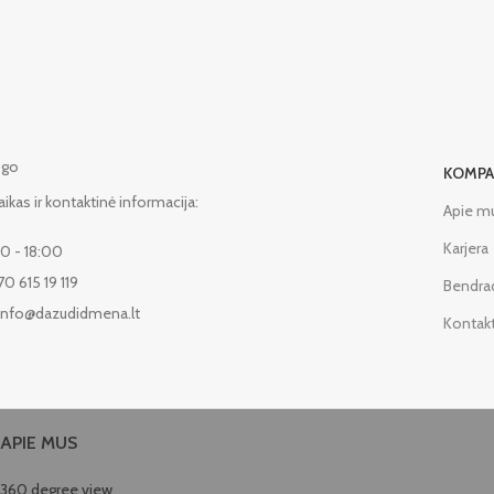
KOMPA
aikas ir kontaktinė informacija:
Apie m
Karjera
00 - 18:00
70 615 19 119
Bendra
 info@dazudidmena.lt
Kontakta
APIE MUS
360 degree view