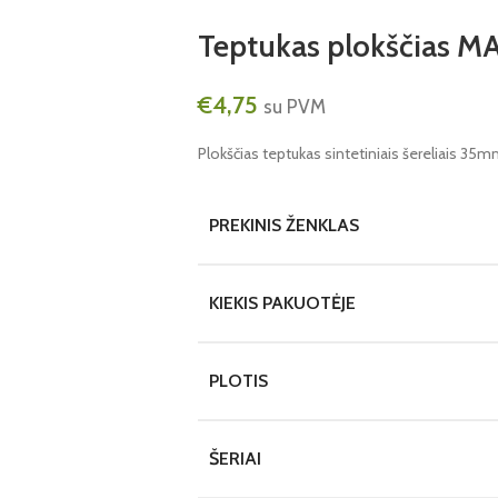
Teptukas plokščias 
€
4,75
su PVM
Plokščias teptukas sintetiniais šereliais 35
PREKINIS ŽENKLAS
KIEKIS PAKUOTĖJE
PLOTIS
ŠERIAI