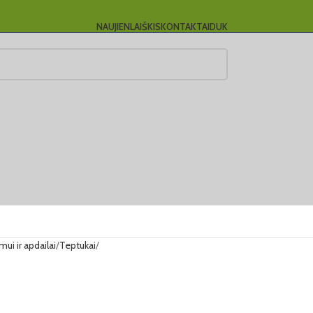
NAUJIENLAIŠKIS
KONTAKTAI
DUK
i ir apdailai
Teptukai