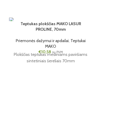
Teptukas plokščias MAKO LASUR
PROLINE, 70mm
6 VNT.
12 VNT.
70MM
25MM
Priemonės dažymui ir apdailai
,
Teptukai
MAKO
€
10,58
su PVM
Plokščias teptukas mediniams paviršiams
sintetiniais šereliais 70mm
Teptukas un
St
Priemonės dažy
Universalus