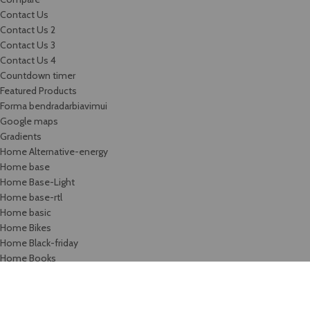
Contact Us
Contact Us 2
Contact Us 3
Contact Us 4
Countdown timer
Featured Products
Forma bendradarbiavimui
Google maps
Gradients
Home Alternative-energy
Home base
Home Base-Light
Home base-rtl
Home basic
Home Bikes
Home Black-friday
Home Books
Home boxed
Home Camping
Home cars