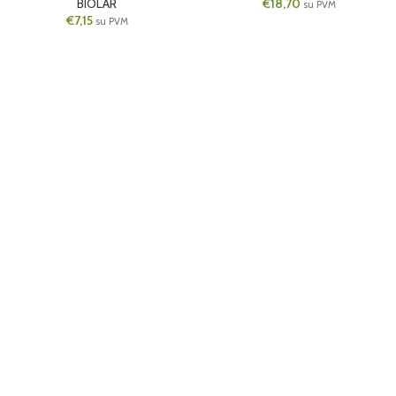
BIOLAR
€
18,70
su PVM
€
7,15
su PVM