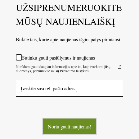
UŽSIPRENUMERUOKITE
MŪSŲ NAUJIENLAIŠKĮ
Būkite tais, kurie apie naujienas išgirs patys pirmiausi!
Sutinku gauti pasiūlymus ir naujienas
Norėdami gauti daugiau informacijos apie tai, kaip tvarkomi jūsų
duomenys, peržiūrėkite mūsų Privatumo taisykles
Noriu gauti naujienas!