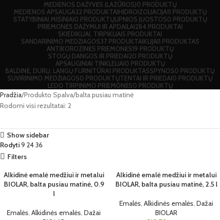
MEDIENOS DAŽYVĖS (LAZŪROS)
0 PRODUKTŲ
MEDIENOS APSAUGA
32 PRODUKTAI
HIDROIZOLIACIJA
11 PRODUKTŲ
STATYBINIAI MIŠINIAI
0 PRODUKTŲ
LIPNIOS JUOSTOS
0 PRODUKTŲ
PRIEMONĖS DAŽYMUI IR APDAILAI
284 PRODUKTAI
SKIEDIKLIAI, TIRPIKLIAI
5 PRODUKTAI
SANDARINIMO MEDŽIAGOS
37 PRODUKTAI
KLIJAI
1 PRODUKTAS
ANTIKOROZINĖS PRIEMONĖS
19 PRODUKTŲ
STOGŲ DANGOS IR PRIEDAI
20 PRODUKTŲ
APSAUGINIAI TINKLELIAI
0 PRODUKTŲ
BALDINĖ, DURŲ, LANGŲ FURNITŪRA
1 PRODUKTAS
SPYNOS
0 PRODUKTŲ
SUVIRINIMO MEDŽIAGOS
0 PRODUKTŲ
TENTAI IR PRIEDAI
0 PRODUKTŲ
LEDO TIRPINIMO PRIEMONĖS
0 PRODUKTŲ
Pradžia
Produkto Spalva
balta pusiau matinė
Rodomi visi rezultatai: 2
Show sidebar
Rodyti
9
24
36
Filters
Alkidinė emalė medžiui ir metalui
Alkidinė emalė medžiui ir metalui
BALTA PUSIAU MAT
BALTA PUSIAU MAT
BIOLAR, balta pusiau matinė, 0.9
BIOLAR, balta pusiau matinė, 2.5 l
INĖ
INĖ
l
0.9 L
2.5 L
Emalės
,
Alkidinės emalės
,
Dažai
Emalės
,
Alkidinės emalės
,
Dažai
BIOLAR