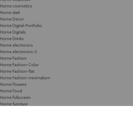
Home cosmetics
Home dark
Home Decor
Home Digital-Portfolio
Home Digitals
Home Drinks
Home electronics
Home electronics-2
Home Fashion
Home Fashion-Color
Home Fashion-flat
Home Fashion-minimalism
Home Flowers
Home Food
Home Fullscreen
Home furniture
Home Glasses
Home Grid
Home Grocery
Home Handmade