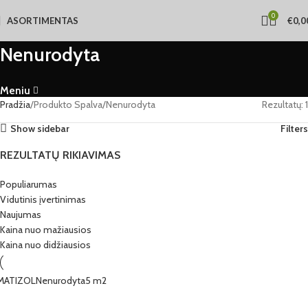
0
ASORTIMENTAS
€
0,0
Nenurodyta
Meniu
Pradžia
Produkto Spalva
Nenurodyta
Rezultatų: 1
Show sidebar
Filters
REZULTATŲ RIKIAVIMAS
Populiarumas
Vidutinis įvertinimas
Naujumas
Kaina nuo mažiausios
Kaina nuo didžiausios
MATIZOL
Nenurodyta
5 m2