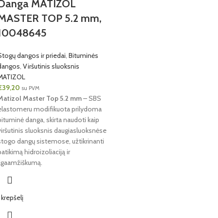
Danga MATIZOL
MASTER TOP 5.2 mm,
10048645
Stogų dangos ir priedai
,
Bituminės
dangos
,
Viršutinis sluoksnis
MATIZOL
€
39,20
su PVM
Matizol Master Top 5.2 mm
– SBS
elastomeru modifikuota prilydoma
bituminė danga, skirta naudoti kaip
viršutinis sluoksnis daugiasluoksnėse
stogo dangų sistemose, užtikrinanti
patikimą hidroizoliaciją ir
ilgaamžiškumą.
Į krepšelį