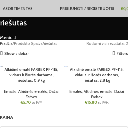
ASORTIMENTAS
PRISIJUNGTI / REGISTRUOTIS
€
0,
riešutas
Meniu
Pradžia
Produkto Spalva
riešutas
Rodomi visi rezultatai: 2
Show sidebar
Filters
Alkidinė emalė FARBEX PF-115,
Alkidinė emalė FARBEX PF-115,
vidaus ir išorės darbams,
vidaus ir išorės darbams,
RIEŠUTAS
RIEŠUTAS
riešutas, 0.9 kg
riešutas, 2.8 kg
0.9 KG
2.8 KG
Emalės
,
Alkidinės emalės
,
Dažai
Emalės
,
Alkidinės emalės
,
Dažai
Farbex
Farbex
€
5,70
€
15,80
su PVM
su PVM
KAINA