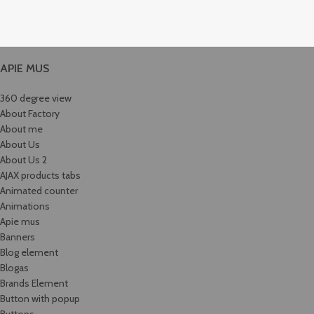
APIE MUS
360 degree view
About Factory
About me
About Us
About Us 2
AJAX products tabs
Animated counter
Animations
Apie mus
Banners
Blog element
Blogas
Brands Element
Button with popup
Buttons