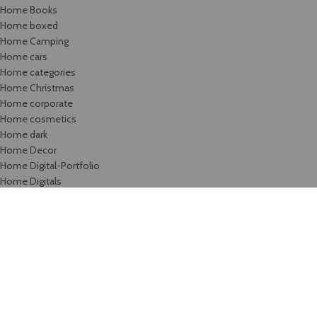
Home Books
Home boxed
Home Camping
Home cars
Home categories
Home Christmas
Home corporate
Home cosmetics
Home dark
Home Decor
Home Digital-Portfolio
Home Digitals
Home Drinks
Home electronics
Home electronics-2
Home Fashion
Home Fashion-Color
Home Fashion-flat
Home Fashion-minimalism
Home Flowers