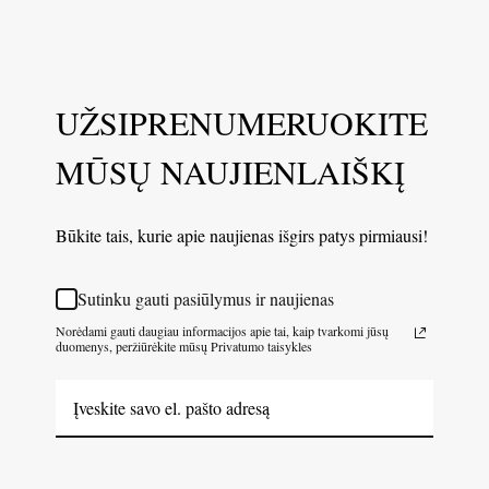
UŽSIPRENUMERUOKITE
MŪSŲ NAUJIENLAIŠKĮ
Būkite tais, kurie apie naujienas išgirs patys pirmiausi!
Sutinku gauti pasiūlymus ir naujienas
Norėdami gauti daugiau informacijos apie tai, kaip tvarkomi jūsų
duomenys, peržiūrėkite mūsų Privatumo taisykles