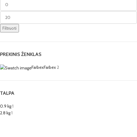
Filtruoti
PREKINIS ŽENKLAS
Farbex
Farbex
2
TALPA
0.9 kg
1
2.8 kg
1