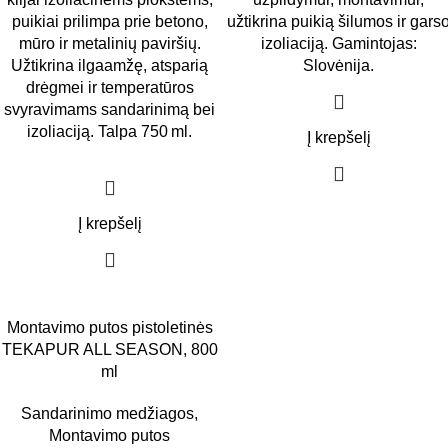
puikiai prilimpa prie betono,
užtikrina puikią šilumos ir gars
mūro ir metalinių paviršių.
izoliaciją. Gamintojas:
Užtikrina ilgaamžę, atsparią
Slovėnija.
drėgmei ir temperatūros
svyravimams sandarinimą bei
izoliaciją. Talpa 750 ml.
Į krepšelį
Į krepšelį
Montavimo putos pistoletinės
TEKAPUR ALL SEASON, 800
ml
Sandarinimo medžiagos
,
Montavimo putos