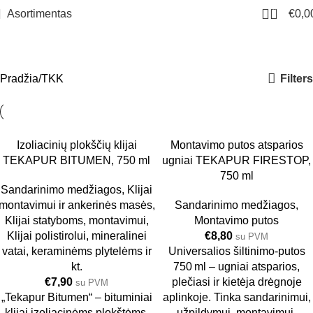
0
Asortimentas
€
0,0
TKK
Meniu
Filters
Pradžia
TKK
Izoliacinių plokščių klijai
Montavimo putos atsparios
TEKAPUR BITUMEN, 750 ml
ugniai TEKAPUR FIRESTOP,
750 ml
Sandarinimo medžiagos
,
Klijai
montavimui ir ankerinės masės
,
Sandarinimo medžiagos
,
Klijai statyboms, montavimui
,
Montavimo putos
Klijai polistirolui, mineralinei
€
8,80
su PVM
vatai, keraminėms plytelėms ir
Universalios šiltinimo-putos
kt.
750 ml – ugniai atsparios,
€
7,90
plečiasi ir kietėja drėgnoje
su PVM
„Tekapur Bitumen“ – bituminiai
aplinkoje. Tinka sandarinimui,
klijai izoliacinėms plokštėms,
užpildymui, montavimui,