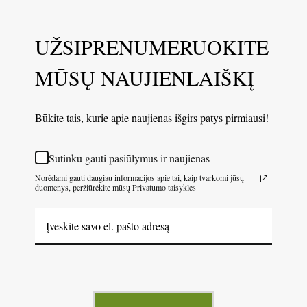
UŽSIPRENUMERUOKITE
MŪSŲ NAUJIENLAIŠKĮ
Būkite tais, kurie apie naujienas išgirs patys pirmiausi!
Sutinku gauti pasiūlymus ir naujienas
Norėdami gauti daugiau informacijos apie tai, kaip tvarkomi jūsų
duomenys, peržiūrėkite mūsų Privatumo taisykles