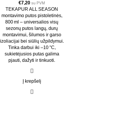
€
7,20
su PVM
TEKAPUR ALL SEASON
montavimo putos pistoletinės,
800 ml – universalios visų
sezonų putos langų, durų
montavimui, šilumos ir garso
izoliacijai bei siūlių užpildymui.
Tinka darbui iki –10 °C,
sukietėjusios putas galima
pjauti, dažyti ir tinkuoti.
Į krepšelį