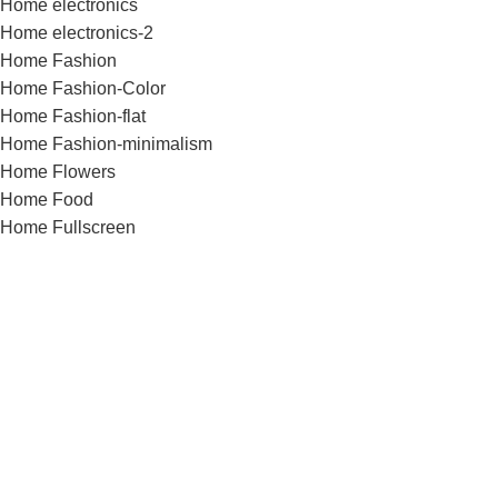
Home electronics
Home electronics-2
Home Fashion
Home Fashion-Color
Home Fashion-flat
Home Fashion-minimalism
Home Flowers
Home Food
Home Fullscreen
Home furniture
Home Glasses
Home Grid
Home Grocery
Home Handmade
Home Hardware
Home infinite-scrolling
Home Jewellery
Home landing