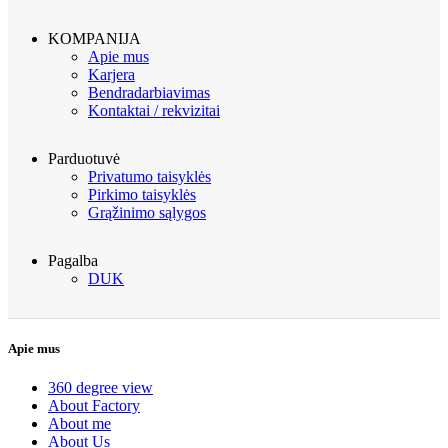
KOMPANIJA
Apie mus
Karjera
Bendradarbiavimas
Kontaktai / rekvizitai
Parduotuvė
Privatumo taisyklės
Pirkimo taisyklės
Grąžinimo sąlygos
Pagalba
DUK
Apie mus
360 degree view
About Factory
About me
About Us