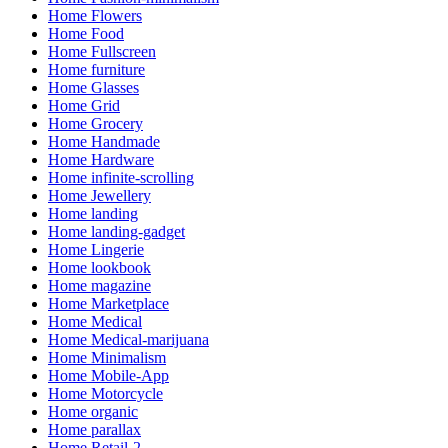
Home Flowers
Home Food
Home Fullscreen
Home furniture
Home Glasses
Home Grid
Home Grocery
Home Handmade
Home Hardware
Home infinite-scrolling
Home Jewellery
Home landing
Home landing-gadget
Home Lingerie
Home lookbook
Home magazine
Home Marketplace
Home Medical
Home Medical-marijuana
Home Minimalism
Home Mobile-App
Home Motorcycle
Home organic
Home parallax
Home Retail-2