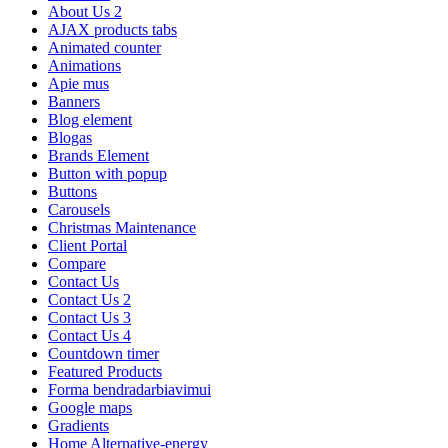
About Us 2
AJAX products tabs
Animated counter
Animations
Apie mus
Banners
Blog element
Blogas
Brands Element
Button with popup
Buttons
Carousels
Christmas Maintenance
Client Portal
Compare
Contact Us
Contact Us 2
Contact Us 3
Contact Us 4
Countdown timer
Featured Products
Forma bendradarbiavimui
Google maps
Gradients
Home Alternative-energy