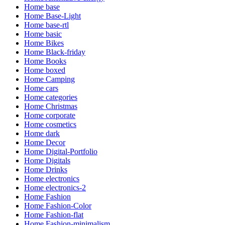
Home base
Home Base-Light
Home base-rtl
Home basic
Home Bikes
Home Black-friday
Home Books
Home boxed
Home Camping
Home cars
Home categories
Home Christmas
Home corporate
Home cosmetics
Home dark
Home Decor
Home Digital-Portfolio
Home Digitals
Home Drinks
Home electronics
Home electronics-2
Home Fashion
Home Fashion-Color
Home Fashion-flat
Home Fashion-minimalism