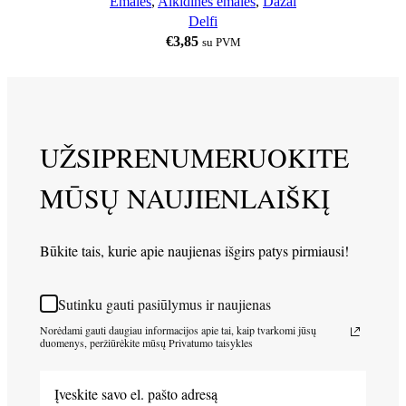
Emalės
,
Alkidinės emalės
,
Dažai
Delfi
€
3,85
su PVM
UŽSIPRENUMERUOKITE
MŪSŲ NAUJIENLAIŠKĮ
Būkite tais, kurie apie naujienas išgirs patys pirmiausi!
Sutinku gauti pasiūlymus ir naujienas
Norėdami gauti daugiau informacijos apie tai, kaip tvarkomi jūsų
duomenys, peržiūrėkite mūsų Privatumo taisykles