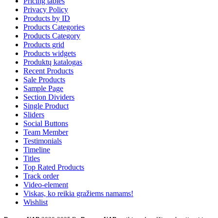
Pricing tables
Privacy Policy
Products by ID
Products Categories
Products Category
Products grid
Products widgets
Produktų katalogas
Recent Products
Sale Products
Sample Page
Section Dividers
Single Product
Sliders
Social Buttons
Team Member
Testimonials
Timeline
Titles
Top Rated Products
Track order
Video-element
Viskas, ko reikia gražiems namams!
Wishlist