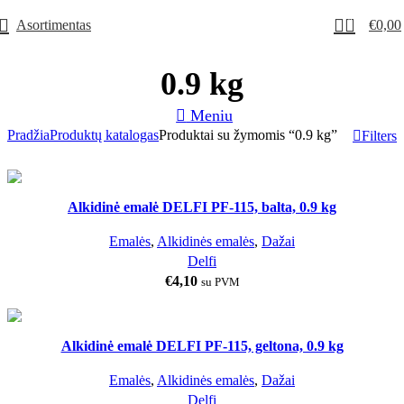
0
Asortimentas
€
0,00
0.9 kg
Meniu
Pradžia
Produktų katalogas
Produktai su žymomis “0.9 kg”
Filters
Alkidinė emalė DELFI PF-115, balta, 0.9 kg
0.9 KG
Emalės
,
Alkidinės emalės
,
Dažai
Delfi
€
4,10
su PVM
GELTONA
Alkidinė emalė DELFI PF-115, geltona, 0.9 kg
0.9 KG
Emalės
,
Alkidinės emalės
,
Dažai
Delfi