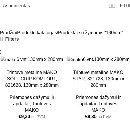
0
Asortimentas
€
0,0
130mm
Meniu
Pradžia
Produktų katalogas
Produktai su žymomis “130mm”
Filters
6 vnt.
130mm x 280mm
6 vnt.
130mm x 280mm
Trintuvė metalinė MAKO
Trintuvė metalinė MAKO
SOFT-GRIP KOMFORT,
STAR, 821728, 130mm x
821628, 130mm x 280mm
280mm
Priemonės dažymui ir
Priemonės dažymui ir
apdailai
,
Trintuvės
apdailai
,
Trintuvės
MAKO
MAKO
€
9,30
€
9,35
su PVM
su PVM