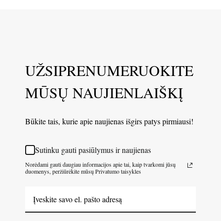
UŽSIPRENUMERUOKITE
MŪSŲ NAUJIENLAIŠKĮ
Būkite tais, kurie apie naujienas išgirs patys pirmiausi!
Sutinku gauti pasiūlymus ir naujienas
Norėdami gauti daugiau informacijos apie tai, kaip tvarkomi jūsų
duomenys, peržiūrėkite mūsų Privatumo taisykles