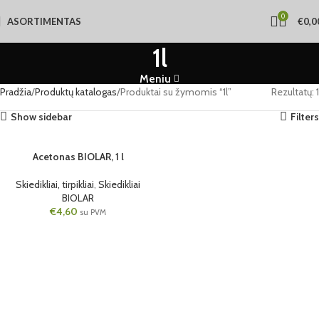
0
ASORTIMENTAS
€
0,0
1l
Meniu
Pradžia
Produktų katalogas
Produktai su žymomis “1l”
Rezultatų: 1
Show sidebar
Filters
Acetonas BIOLAR, 1 l
1L
Skiedikliai, tirpikliai
,
Skiedikliai
BIOLAR
€
4,60
su PVM