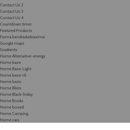
Contact Us 2
Contact Us 3
Contact Us 4
Countdown timer
Featured Products
Forma bendradarbiavimui
Google maps
Gradients
Home Alternative-energy
Home base
Home Base-Light
Home base-rtl
Home basic
Home Bikes
Home Black-friday
Home Books
Home boxed
Home Camping
Home cars
Home categories