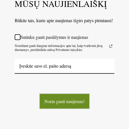
MŪSŲ NAUJIENLAIŠKĮ
Būkite tais, kurie apie naujienas išgirs patys pirmiausi!
Sutinku gauti pasiūlymus ir naujienas
Norėdami gauti daugiau informacijos apie tai, kaip tvarkomi jūsų
duomenys, peržiūrėkite mūsų Privatumo taisykles
Noriu gauti naujienas!