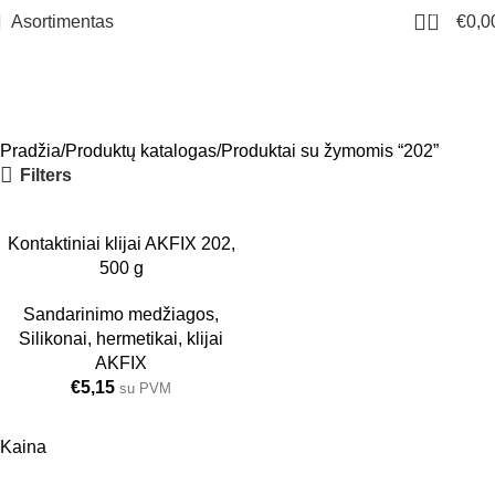
0
Asortimentas
€
0,0
202
Meniu
Pradžia
Produktų katalogas
Produktai su žymomis “202”
Filters
SOLD OUT
Kontaktiniai klijai AKFIX 202,
500 g
24 VNT.
Sandarinimo medžiagos
,
Silikonai, hermetikai, klijai
AKFIX
€
5,15
su PVM
Kaina