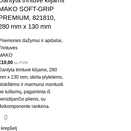
Dantyta trintuvė klijams
MAKO SOFT-GRIP
PREMIUM, 821810,
280 mm x 130 mm
Priemonės dažymui ir apdailai
,
Trintuvės
MAKO
€
10,00
su PVM
Dantyta trintuvė klijams, 280
mm x 130 mm, skirta plytelėms,
plokštėms ir marmurui montuoti
be tuštumų, pagaminta iš
nerūdijančio plieno, su
dvikomponente rankena.
Į krepšelį