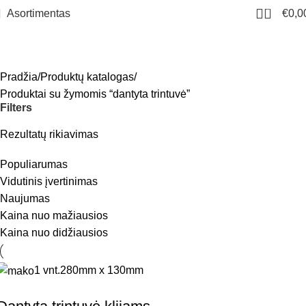
0
Asortimentas
€
0,0
dantyta trintuvė
Meniu
Pradžia
Produktų katalogas
Produktai su žymomis “dantyta trintuvė”
Filters
Rezultatų rikiavimas
Populiarumas
Vidutinis įvertinimas
Naujumas
Kaina nuo mažiausios
Kaina nuo didžiausios
1 vnt.
280mm x 130mm