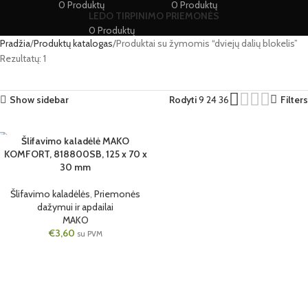
0 Produktų
0 Produktų
LEDO TIRPINIMO PRIEMONĖS
0 Produktų
Pradžia
Produktų katalogas
Produktai su žymomis “dviejų dalių blokelis”
Rezultatų: 1
Show sidebar
Rodyti
9
24
36
Filters
Šlifavimo kaladėlė MAKO
125 X 70 X 30 MM
KOMFORT, 818800SB, 125 x 70 x
9 VNT.
30 mm
Šlifavimo kaladėlės
,
Priemonės
dažymui ir apdailai
MAKO
€
3,60
su PVM