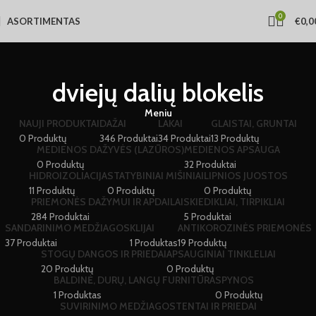
0
ASORTIMENTAS
€
0,0
dviejų dalių blokelis
Meniu
NAUJI PRODUKTAI
DAŽAI
LAKAI
GLAISTAI, GRUNTAI
0 Produktų
346 Produktai
34 Produktai
13 Produktų
MEDIENOS DAŽYVĖS (LAZŪROS)
MEDIENOS APSAUGA
0 Produktų
32 Produktai
HIDROIZOLIACIJA
STATYBINIAI MIŠINIAI
LIPNIOS JUOSTOS
11 Produktų
0 Produktų
0 Produktų
PRIEMONĖS DAŽYMUI IR APDAILAI
SKIEDIKLIAI, TIRPIKLIAI
284 Produktai
5 Produktai
SANDARINIMO MEDŽIAGOS
KLIJAI
ANTIKOROZINĖS PRIEMONĖS
37 Produktai
1 Produktas
19 Produktų
STOGŲ DANGOS IR PRIEDAI
APSAUGINIAI TINKLELIAI
20 Produktų
0 Produktų
BALDINĖ, DURŲ, LANGŲ FURNITŪRA
SPYNOS
1 Produktas
0 Produktų
SUVIRINIMO MEDŽIAGOS
TENTAI IR PRIEDAI