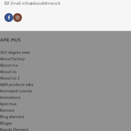
Email: info@dazudidmena.lt
APIE MUS
360 degree view
About Factory
About me
About Us
About Us 2
AJAX products tabs
Animated counter
Animations
Apie mus
Banners
Blog element
Blogas
Brands Element