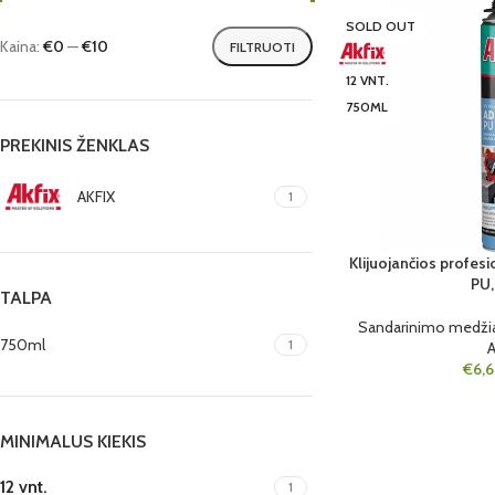
SOLD OUT
Kaina:
€0
—
€10
FILTRUOTI
12 VNT.
750ML
PREKINIS ŽENKLAS
AKFIX
1
Klijuojančios profes
PU,
TALPA
Sandarinimo medži
750ml
1
A
€
6,
MINIMALUS KIEKIS
12 vnt.
1