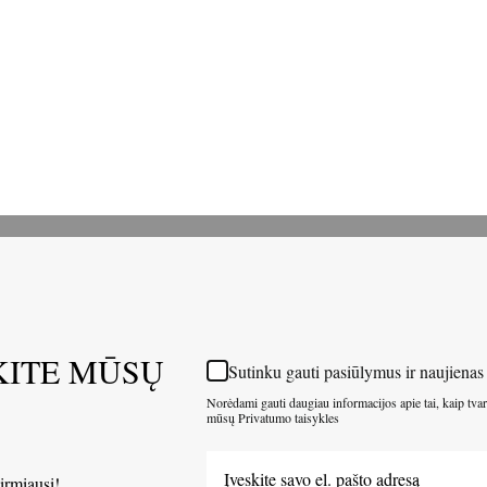
ITE MŪSŲ
Sutinku gauti pasiūlymus ir naujienas
Norėdami gauti daugiau informacijos apie tai, kaip tv
mūsų Privatumo taisykles
pirmiausi!