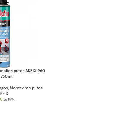
ionalios putos AKFIX 960
 750ml
agos
,
Montavimo putos
KFIX
60
su PVM