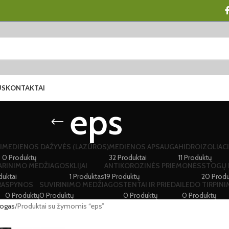
US
KONTAKTAI
eps
I
MEDIENOS DAŽYVĖS (LAZŪROS)
MEDIENOS APSAUGA
HIDROIZOLIACI
0 Produktų
32 Produktai
11 Produktų
ARINIMO MEDŽIAGOS
KLIJAI
ANTIKOROZINĖS PRIEMONĖS
STOGŲ 
duktai
1 Produktas
19 Produktų
20 Produ
RA
SPYNOS
SUVIRINIMO MEDŽIAGOS
TENTAI IR PRIEDAI
LEDO TIRPIN
0 Produktų
0 Produktų
0 Produktų
0 Produktų
logas
Produktai su žymomis “eps”