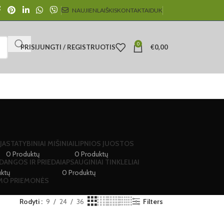
NAUJIENLAIŠKIS
KONTAKTAI
DUK
0
PRISIJUNGTI / REGISTRUOTIS
€
0,00
JA
STATYBINIAI MIŠINIAI
LIPNIOS JUOSTOS
0 Produktų
0 Produktų
DANGOS IR PRIEDAI
APSAUGINIAI TINKLELIAI
ktų
0 Produktų
IMO PRIEMONĖS
Rodyti
9
24
36
Filters