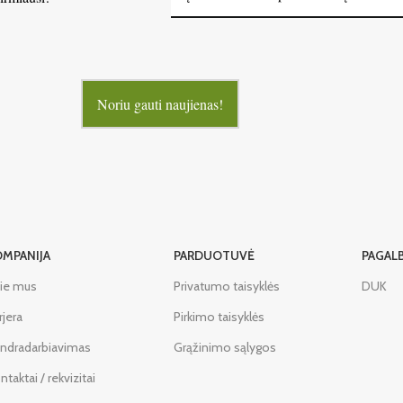
Noriu gauti naujienas!
OMPANIJA
PARDUOTUVĖ
PAGAL
ie mus
Privatumo taisyklės
DUK
rjera
Pirkimo taisyklės
ndradarbiavimas
Grąžinimo sąlygos
ntaktai / rekvizitai