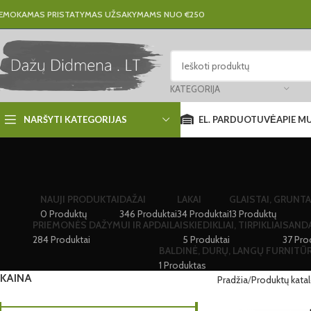
EMOKAMAS PRISTATYMAS UŽSAKYMAMS NUO €250
KATEGORIJA
EL. PARDUOTUVĖ
APIE M
NARŠYTI KATEGORIJAS
NAUJI PRODUKTAI
DAŽAI
LAKAI
GLAISTAI, GRUNTA
0 Produktų
346 Produktai
34 Produktai
13 Produktų
PRIEMONĖS DAŽYMUI IR APDAILAI
SKIEDIKLIAI, TIRPIKLIAI
SAND
284 Produktai
5 Produktai
37 Pro
BALDINĖ, DURŲ, LANGŲ FURNITŪ
1 Produktas
KAINA
Pradžia
Produktų kata