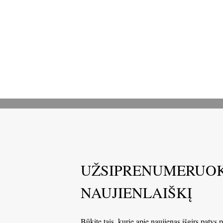
UŽSIPRENUMERUOK
NAUJIENLAIŠKĮ
Būkite tais, kurie apie naujienas išgirs patys 