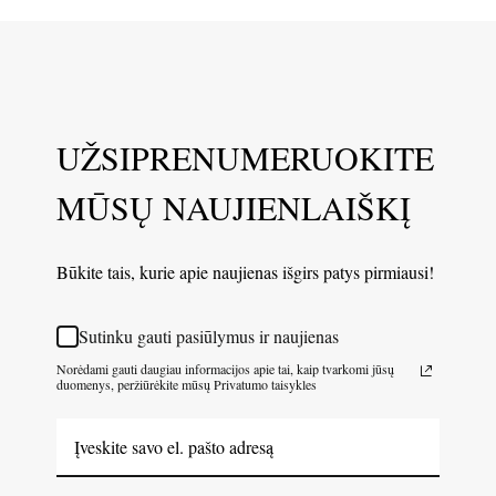
UŽSIPRENUMERUOKITE
MŪSŲ NAUJIENLAIŠKĮ
Būkite tais, kurie apie naujienas išgirs patys pirmiausi!
Sutinku gauti pasiūlymus ir naujienas
Norėdami gauti daugiau informacijos apie tai, kaip tvarkomi jūsų
duomenys, peržiūrėkite mūsų Privatumo taisykles