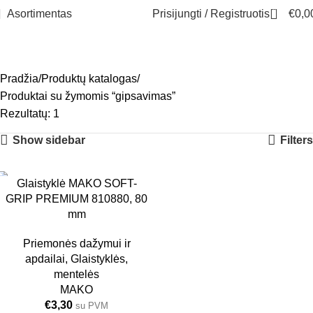
0
Asortimentas
Prisijungti / Registruotis
€
0,0
gipsavimas
Meniu
Pradžia
Produktų katalogas
Produktai su žymomis “gipsavimas”
Rezultatų: 1
Show sidebar
Filters
Glaistyklė MAKO SOFT-
6 VNT.
GRIP PREMIUM 810880, 80
80MM
mm
Priemonės dažymui ir
apdailai
,
Glaistyklės,
mentelės
MAKO
€
3,30
su PVM