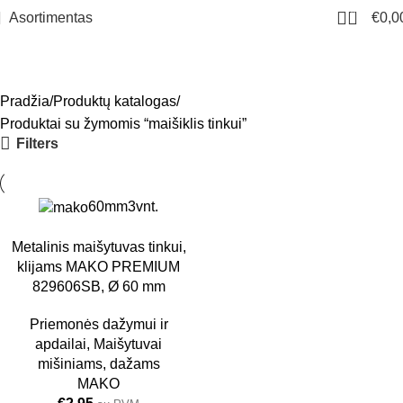
0
Asortimentas
€
0,0
maišiklis tinkui
Meniu
Pradžia
Produktų katalogas
Produktai su žymomis “maišiklis tinkui”
Filters
60mm
3vnt.
Metalinis maišytuvas tinkui,
klijams MAKO PREMIUM
829606SB, Ø 60 mm
Priemonės dažymui ir
apdailai
,
Maišytuvai
mišiniams, dažams
MAKO