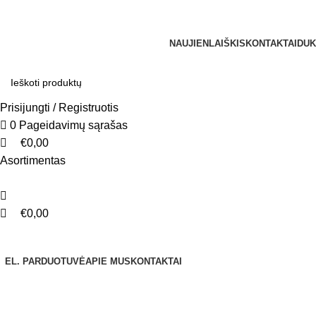
0
0
NEMOKAMAS PRISTATYMAS UŽSAKYMAMS NUO €250
NAUJIENLAIŠKIS
KONTAKTAI
DUK
Prisijungti / Registruotis
0
Pageidavimų sąrašas
€
0,00
Asortimentas
€
0,00
Naršyti kategorijas
EL. PARDUOTUVĖ
APIE MUS
KONTAKTAI