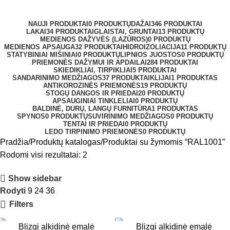
RAL1001
Meniu
NAUJI PRODUKTAI
0 PRODUKTŲ
DAŽAI
346 PRODUKTAI
LAKAI
34 PRODUKTAI
GLAISTAI, GRUNTAI
13 PRODUKTŲ
MEDIENOS DAŽYVĖS (LAZŪROS)
0 PRODUKTŲ
MEDIENOS APSAUGA
32 PRODUKTAI
HIDROIZOLIACIJA
11 PRODUKTŲ
STATYBINIAI MIŠINIAI
0 PRODUKTŲ
LIPNIOS JUOSTOS
0 PRODUKTŲ
PRIEMONĖS DAŽYMUI IR APDAILAI
284 PRODUKTAI
SKIEDIKLIAI, TIRPIKLIAI
5 PRODUKTAI
SANDARINIMO MEDŽIAGOS
37 PRODUKTAI
KLIJAI
1 PRODUKTAS
ANTIKOROZINĖS PRIEMONĖS
19 PRODUKTŲ
STOGŲ DANGOS IR PRIEDAI
20 PRODUKTŲ
APSAUGINIAI TINKLELIAI
0 PRODUKTŲ
BALDINĖ, DURŲ, LANGŲ FURNITŪRA
1 PRODUKTAS
SPYNOS
0 PRODUKTŲ
SUVIRINIMO MEDŽIAGOS
0 PRODUKTŲ
TENTAI IR PRIEDAI
0 PRODUKTŲ
LEDO TIRPINIMO PRIEMONĖS
0 PRODUKTŲ
Pradžia
Produktų katalogas
Produktai su žymomis “RAL1001”
Rodomi visi rezultatai: 2
Show sidebar
Rodyti
9
24
36
Filters
Blizgi alkidinė emalė
Blizgi alkidinė emalė