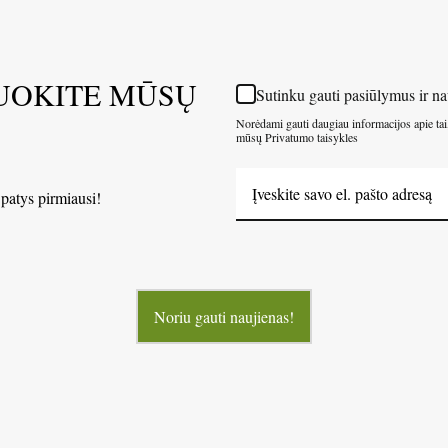
UOKITE MŪSŲ
Sutinku gauti pasiūlymus ir na
Norėdami gauti daugiau informacijos apie tai
mūsų Privatumo taisykles
 patys pirmiausi!
Noriu gauti naujienas!