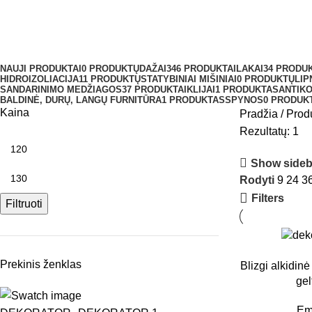
RAL1018
Meniu
NAUJI PRODUKTAI
0 PRODUKTŲ
DAŽAI
346 PRODUKTAI
LAKAI
34 PRODUK
HIDROIZOLIACIJA
11 PRODUKTŲ
STATYBINIAI MIŠINIAI
0 PRODUKTŲ
LIP
SANDARINIMO MEDŽIAGOS
37 PRODUKTAI
KLIJAI
1 PRODUKTAS
ANTIK
BALDINĖ, DURŲ, LANGŲ FURNITŪRA
1 PRODUKTAS
SPYNOS
0 PRODUK
Kaina
Pradžia
Prod
Rezultatų: 1
Show sideb
Rodyti
9
24
3
Filters
Filtruoti
Prekinis ženklas
Blizgi alkid
gel
Em