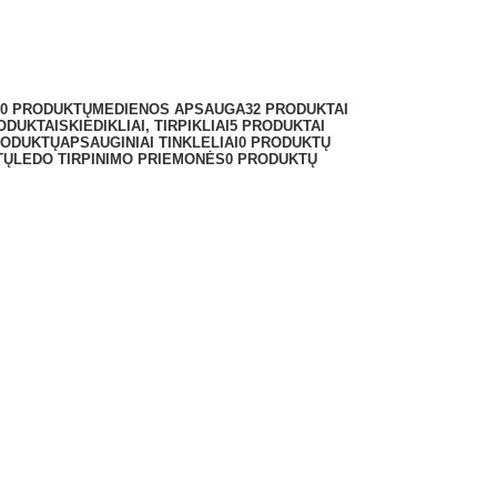
0 PRODUKTŲ
MEDIENOS APSAUGA
32 PRODUKTAI
ODUKTAI
SKIEDIKLIAI, TIRPIKLIAI
5 PRODUKTAI
RODUKTŲ
APSAUGINIAI TINKLELIAI
0 PRODUKTŲ
TŲ
LEDO TIRPINIMO PRIEMONĖS
0 PRODUKTŲ