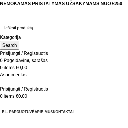
NEMOKAMAS PRISTATYMAS UŽSAKYMAMS NUO €250
Kategorija
Search
Prisijungti / Registruotis
0
Pageidavimų sąrašas
0
items
€
0,00
Asortimentas
Prisijungti / Registruotis
0
items
€
0,00
Naršyti kategorijas
EL. PARDUOTUVĖ
APIE MUS
KONTAKTAI