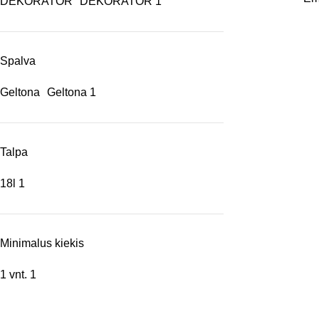
DEKORATOR
DEKORATOR
1
Spalva
Geltona
Geltona
1
Talpa
18l
1
Minimalus kiekis
1 vnt.
1