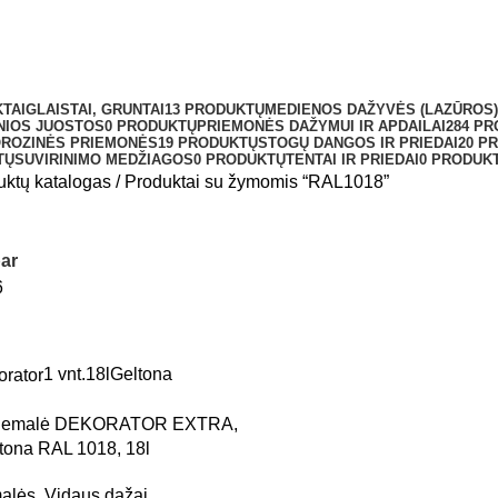
TAI
GLAISTAI, GRUNTAI
13 PRODUKTŲ
MEDIENOS DAŽYVĖS (LAZŪROS)
NIOS JUOSTOS
0 PRODUKTŲ
PRIEMONĖS DAŽYMUI IR APDAILAI
284 PR
OROZINĖS PRIEMONĖS
19 PRODUKTŲ
STOGŲ DANGOS IR PRIEDAI
20 P
TŲ
SUVIRINIMO MEDŽIAGOS
0 PRODUKTŲ
TENTAI IR PRIEDAI
0 PRODUK
uktų katalogas
Produktai su žymomis “RAL1018”
ar
6
1 vnt.
18l
Geltona
inė emalė DEKORATOR EXTRA,
tona RAL 1018, 18l
alės
,
Vidaus dažai