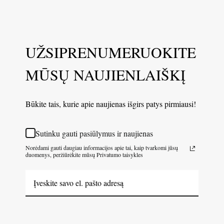
UŽSIPRENUMERUOKITE
MŪSŲ NAUJIENLAIŠKĮ
Būkite tais, kurie apie naujienas išgirs patys pirmiausi!
Sutinku gauti pasiūlymus ir naujienas
Norėdami gauti daugiau informacijos apie tai, kaip tvarkomi jūsų
duomenys, peržiūrėkite mūsų Privatumo taisykles