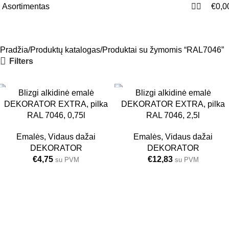
0
Asortimentas
€
0,0
RAL7046
Meniu
Pradžia
Produktų katalogas
Produktai su žymomis “RAL7046”
Filters
Blizgi alkidinė emalė
Blizgi alkidinė emalė
6 VNT.
6 VNT.
DEKORATOR EXTRA, pilka
DEKORATOR EXTRA, pilka
0.75L
2.5L
RAL 7046, 0,75l
RAL 7046, 2,5l
PILKA
PILKA
Emalės
,
Vidaus dažai
Emalės
,
Vidaus dažai
DEKORATOR
DEKORATOR
€
4,75
€
12,83
su PVM
su PVM