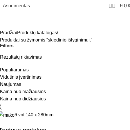
0
Asortimentas
€
0,0
skiedinio išlyginimui.
Meniu
Pradžia
Produktų katalogas
Produktai su žymomis “skiedinio išlyginimui.”
Filters
Rezultatų rikiavimas
Populiarumas
Vidutinis įvertinimas
Naujumas
Kaina nuo mažiausios
Kaina nuo didžiausios
6 vnt.
140 x 280mm