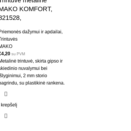
Trintuvė metalinė
MAKO KOMFORT,
821528,
Priemonės dažymui ir apdailai
,
Trintuvės
MAKO
€
4,20
su PVM
Metalinė trintuvė, skirta gipso ir
skiedinio nuvalymui bei
išlyginimui, 2 mm storio
pagrindu, su plastikinė rankena.
Į krepšelį