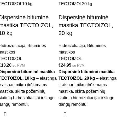
TECTOIZOL
10 kg
TECTOIZOL
20 kg
Dispersinė bituminė
Dispersinė bituminė
mastika TECTOIZOL,
mastika TECTOIZOL,
10 kg
20 kg
Hidroizoliacija
,
Bituminės
Hidroizoliacija
,
Bituminės
mastikos
mastikos
TECTOIZOL
TECTOIZOL
€
13,20
€
24,95
su PVM
su PVM
Dispersinė bituminė mastika
Dispersinė bituminė mastika
TECTOIZOL, 10 kg
– elastinga
TECTOIZOL, 20 kg
– elastinga
ir atspari mikro įtrūkimams
ir atspari mikro įtrūkimams
mastika, skirta požeminių
mastika, skirta požeminių
statinių hidroizoliacijai ir stogo
statinių hidroizoliacijai ir stogo
dangų remontui.
dangų remontui.