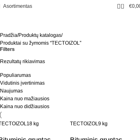
0
Asortimentas
€
0,0
TECTOIZOL
Meniu
Pradžia
Produktų katalogas
Produktai su žymomis “TECTOIZOL”
Filters
Rezultatų rikiavimas
Populiarumas
Vidutinis įvertinimas
Naujumas
Kaina nuo mažiausios
Kaina nuo didžiausios
TECTOIZOL
18 kg
TECTOIZOL
9 kg
Bituminis gruntas
Bituminis gruntas