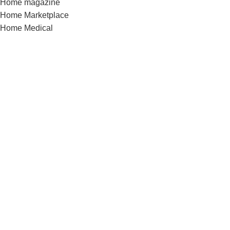
Home magazine
Home Marketplace
Home Medical
Home Medical-marijuana
Home Minimalism
Home Mobile-App
Home Motorcycle
Home organic
Home parallax
Home Retail-2
Home Shoes
Home Sport
Home Sweets-bakery
Home Tools
Home Toys
Home Travel
Home video
Home watches