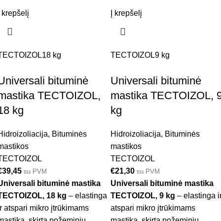
Į krepšelį
Į krepšelį
TECTOIZOL
18 kg
TECTOIZOL
9 kg
Universali bituminė
Universali bituminė
mastika TECTOIZOL,
mastika TECTOIZOL, 
18 kg
kg
Hidroizoliacija
,
Bituminės
Hidroizoliacija
,
Bituminės
mastikos
mastikos
TECTOIZOL
TECTOIZOL
€
39,45
€
21,30
su PVM
su PVM
Universali bituminė mastika
Universali bituminė mastika
TECTOIZOL, 18 kg
– elastinga
TECTOIZOL, 9 kg
– elastinga i
ir atspari mikro įtrūkimams
atspari mikro įtrūkimams
mastika, skirta požeminių
mastika, skirta požeminių