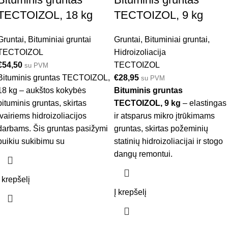
TECTOIZOL, 18 kg
TECTOIZOL, 9 kg
Gruntai
,
Bituminiai gruntai
Gruntai
,
Bituminiai gruntai
,
TECTOIZOL
Hidroizoliacija
€
54,50
TECTOIZOL
su PVM
Bituminis gruntas TECTOIZOL,
€
28,95
su PVM
18 kg – aukštos kokybės
Bituminis gruntas
bituminis gruntas, skirtas
TECTOIZOL, 9 kg
– elastingas
įvairiems hidroizoliacijos
ir atsparus mikro įtrūkimams
darbams. Šis gruntas pasižymi
gruntas, skirtas požeminių
puikiu sukibimu su
statinių hidroizoliacijai ir stogo
dangų remontui.
Į krepšelį
Į krepšelį