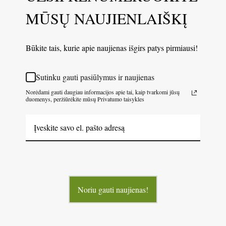
MŪSŲ NAUJIENLAIŠKĮ
Būkite tais, kurie apie naujienas išgirs patys pirmiausi!
Sutinku gauti pasiūlymus ir naujienas
Norėdami gauti daugiau informacijos apie tai, kaip tvarkomi jūsų
duomenys, peržiūrėkite mūsų Privatumo taisykles
Noriu gauti naujienas!