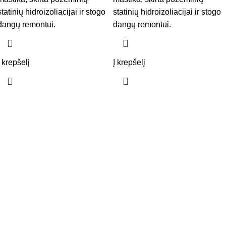
statinių hidroizoliacijai ir stogo
statinių hidroizoliacijai ir stogo
dangų remontui.
dangų remontui.
Į krepšelį
Į krepšelį