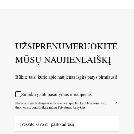
UŽSIPRENUMERUOKITE
MŪSŲ NAUJIENLAIŠKĮ
Būkite tais, kurie apie naujienas išgirs patys pirmiausi!
Sutinku gauti pasiūlymus ir naujienas
Norėdami gauti daugiau informacijos apie tai, kaip tvarkomi jūsų
duomenys, peržiūrėkite mūsų Privatumo taisykles