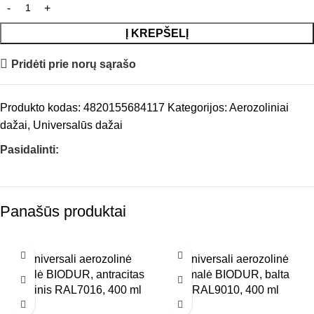
Į KREPŠELĮ
Pridėti prie norų sąrašo
Produkto kodas:
4820155684117
Kategorijos:
Aerozoliniai
dažai
,
Universalūs dažai
Pasidalinti:
Panašūs produktai
Universali aerozolinė
Universali aerozolinė
emalė BIODUR, antracitas
emalė BIODUR, balta
matinis RAL7016, 400 ml
RAL9010, 400 ml