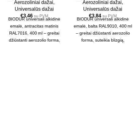
Aerozoliniai dažai
,
Aerozoliniai dažai
,
Universalūs dažai
Universalūs dažai
€
3,46
€
3,84
su PVM
su PVM
BIODUR universali alkidinė
BIODUR universali alkidinė
emalė, antracitas matinis
emalė, balta RAL9010, 400 ml
RAL7016, 400 ml – greitai
– greitai džiūstanti aerozolio
džiūstanti aerozolio forma,
forma, suteikia blizgią,
suteikia blizgią, atsparią
atsparią mechaniniam ir
mechaniniam ir atmosferos
atmosferos poveikiui plėvelę.
poveikiui plėvelę. Tinka vidaus
Tinka vidaus ir lauko darbams.
ir lauko darbams. Išeiga iki
Išeiga iki 2 m².
2 m².