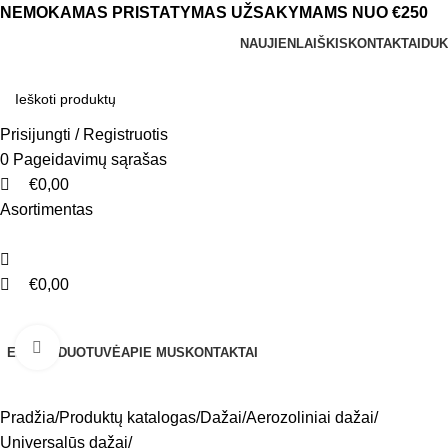
0
0
NEMOKAMAS PRISTATYMAS UŽSAKYMAMS NUO €250
NAUJIENLAIŠKIS
KONTAKTAI
DUK
Prisijungti / Registruotis
0
Pageidavimų sąrašas
€
0,00
Asortimentas
€
0,00
Naršyti kategorijas
Click to enlarge
EL. PARDUOTUVĖ
APIE MUS
KONTAKTAI
Pradžia
Produktų katalogas
Dažai
Aerozoliniai dažai
Universalūs dažai