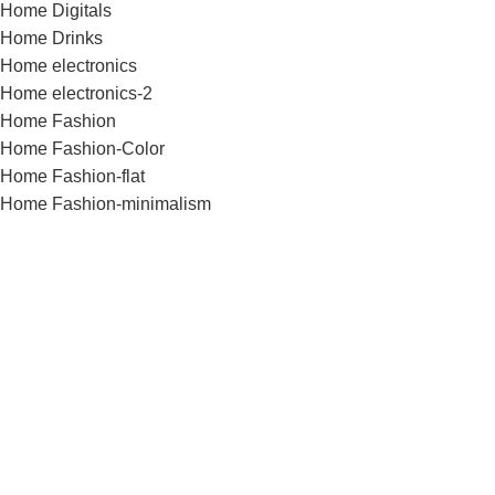
Home Digitals
Home Drinks
Home electronics
Home electronics-2
Home Fashion
Home Fashion-Color
Home Fashion-flat
Home Fashion-minimalism
Home Flowers
Home Food
Home Fullscreen
Home furniture
Home Glasses
Home Grid
Home Grocery
Home Handmade
Home Hardware
Home infinite-scrolling