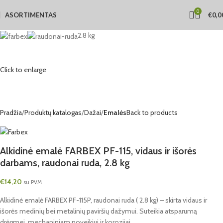
0
ASORTIMENTAS
€
0,0
2.8 kg
Click to enlarge
Pradžia
Produktų katalogas
Dažai
Emalės
Back to products
Alkidinė emalė FARBEX PF-115, vidaus ir išorės
darbams, raudonai ruda, 2.8 kg
€
14,20
su PVM
Alkidinė emalė FARBEX PF-115P, raudonai ruda ( 2.8 kg) – skirta vidaus ir
išorės medinių bei metalinių paviršių dažymui. Suteikia atsparumą
drėgmei, mechaniniam poveikiui ir korozijai.