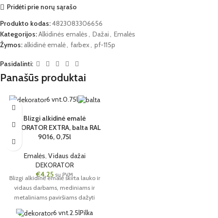
Pridėti prie norų sąrašo
Produkto kodas:
4823083306656
Kategorijos:
Alkidinės emalės
,
Dažai
,
Emalės
Žymos:
alkidinė emalė
,
farbex
,
pf-115p
Pasidalinti:
Panašūs produktai
6 vnt.
0.75l
Blizgi alkidinė emalė
DEKORATOR EXTRA, balta RAL
9016, 0,75l
Emalės
,
Vidaus dažai
DEKORATOR
€
4,25
su PVM
Blizgi alkidinė emalė skirta lauko ir
vidaus darbams, mediniams ir
metaliniams paviršiams dažyti
6 vnt.
2.5l
Pilka