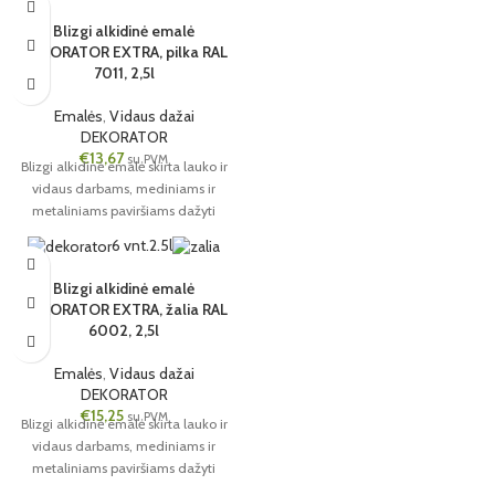
Blizgi alkidinė emalė
DEKORATOR EXTRA, pilka RAL
7011, 2,5l
Emalės
,
Vidaus dažai
DEKORATOR
€
13,67
su PVM
Blizgi alkidinė emalė skirta lauko ir
vidaus darbams, mediniams ir
metaliniams paviršiams dažyti
6 vnt.
2.5l
Blizgi alkidinė emalė
DEKORATOR EXTRA, žalia RAL
6002, 2,5l
Emalės
,
Vidaus dažai
DEKORATOR
€
15,25
su PVM
Blizgi alkidinė emalė skirta lauko ir
vidaus darbams, mediniams ir
metaliniams paviršiams dažyti