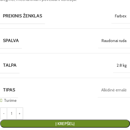
PREKINIS ŽENKLAS
Farbex
SPALVA
Raudonai ruda
TALPA
2.8 kg
TIPAS
Alkidinė emalė
Turime
Į KREPŠELĮ