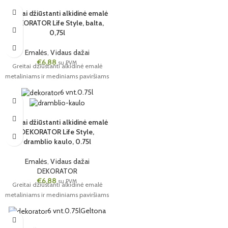
Greitai džiūstanti alkidinė emalė
DEKORATOR Life Style, balta,
0,75l
Emalės
,
Vidaus dažai
€
6,88
su PVM
Greitai džiūstanti alkidinė emalė
metaliniams ir mediniams paviršiams
6 vnt.
0.75l
Greitai džiūstanti alkidinė emalė
DEKORATOR Life Style,
dramblio kaulo, 0.75l
Emalės
,
Vidaus dažai
DEKORATOR
€
6,88
su PVM
Greitai džiūstanti alkidinė emalė
metaliniams ir mediniams paviršiams
6 vnt.
0.75l
Geltona