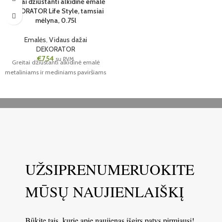
Greitai džiūstanti alkidinė emalė
DEKORATOR Life Style, tamsiai
mėlyna, 0.75l
Emalės
,
Vidaus dažai
DEKORATOR
€
7,54
su PVM
Greitai džiūstanti alkidinė emalė
metaliniams ir mediniams paviršiams
UŽSIPRENUMERUOKITE
MŪSŲ NAUJIENLAIŠKĮ
Būkite tais, kurie apie naujienas išgirs patys pirmiausi!