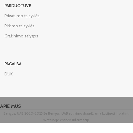
PARDUOTUVĖ
Privatumo taisyklės
Pirkimo taisyklės
Grąžinimo sąlygos
PAGALBA
DUK
APIE MUS
Bengus, UAB
2020-2025 Be
Bengus, UAB
sutikimo draudžiama kopijuoti ir platinti
svetainėje esančią informaciją.