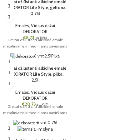
Greitai džiūstanti alkidinė emalė
DEKORATOR Life Style, geltona,
0.75l
Emalės
,
Vidaus dažai
DEKORATOR
€
8,73
su PVM
Greitai džiūstanti alkidinė emalė
metaliniams ir mediniams paviršiams
6 vnt.
2.5l
Pilka
Greitai džiūstanti alkidinė emalė
DEKORATOR Life Style, pilka,
2,5l
Emalės
,
Vidaus dažai
DEKORATOR
€
20,73
su PVM
Greitai džiūstanti alkidinė emalė
metaliniams ir mediniams paviršiams
6 vnt.
0.75l