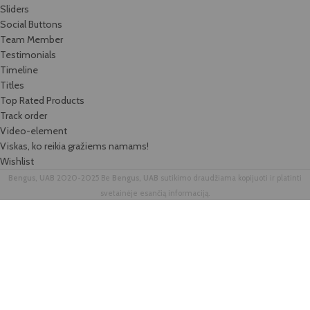
Sliders
Social Buttons
Team Member
Testimonials
Timeline
Titles
Top Rated Products
Track order
Video-element
Viskas, ko reikia gražiems namams!
Wishlist
Bengus, UAB
2020-2025 Be
Bengus, UAB
sutikimo draudžiama kopijuoti ir platinti
svetainėje esančią informaciją.