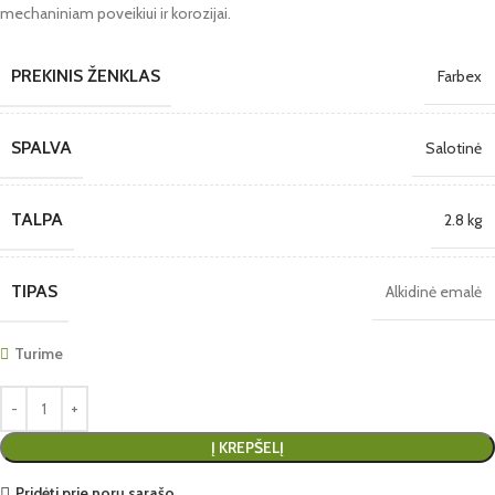
mechaniniam poveikiui ir korozijai.
PREKINIS ŽENKLAS
Farbex
SPALVA
Salotinė
TALPA
2.8 kg
TIPAS
Alkidinė emalė
Turime
Į KREPŠELĮ
Pridėti prie norų sąrašo