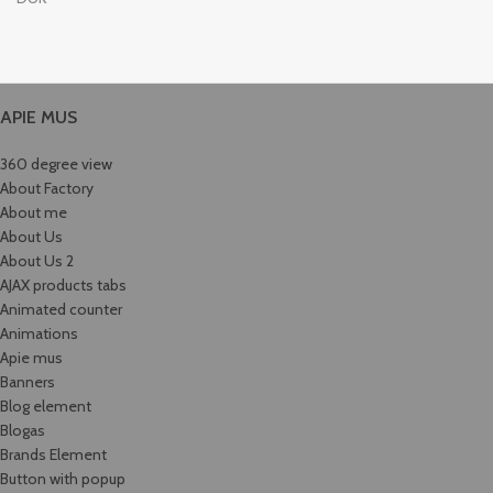
APIE MUS
360 degree view
About Factory
About me
About Us
About Us 2
AJAX products tabs
Animated counter
Animations
Apie mus
Banners
Blog element
Blogas
Brands Element
Button with popup