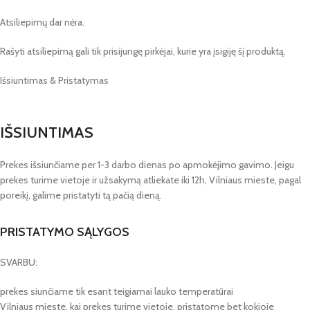
Atsiliepimų dar nėra.
Rašyti atsiliepimą gali tik prisijungę pirkėjai, kurie yra įsigiję šį produktą.
Išsiuntimas & Pristatymas
IŠSIUNTIMAS
Prekes išsiunčiame per 1-3 darbo dienas po apmokėjimo gavimo. Jeigu
prekes turime vietoje ir užsakymą atliekate iki 12h, Vilniaus mieste, pagal
poreikį, galime pristatyti tą pačią dieną.
PRISTATYMO SĄLYGOS
SVARBU:
prekes siunčiame tik esant teigiamai lauko temperatūrai
Vilniaus mieste, kai prekes turime vietoje, pristatome bet kokioje