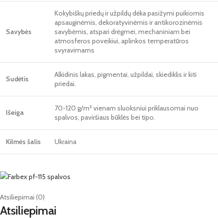
Kokybiškų priedų ir užpildų dėka pasižymi puikiomis
apsauginėmis, dekoratyvinėmis ir antikorozinėmis
Savybės
savybėmis, atspari drėgmei, mechaniniam bei
atmosferos poveikiui, aplinkos temperatūros
svyravimams
Alkidinis lakas, pigmentai, užpildai, skiediklis ir kiti
Sudėtis
priedai.
70-120 g/m² vienam sluoksniui priklausomai nuo
Išeiga
spalvos, paviršiaus būklės bei tipo.
Kilmės šalis
Ukraina
Atsiliepimai (0)
Atsiliepimai