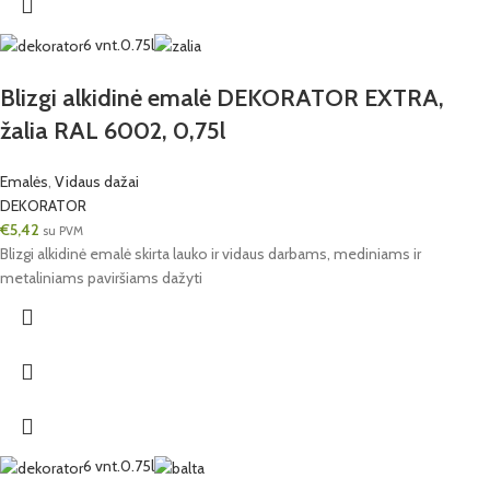
6 vnt.
0.75l
Blizgi alkidinė emalė DEKORATOR EXTRA,
žalia RAL 6002, 0,75l
Emalės
,
Vidaus dažai
DEKORATOR
€
5,42
su PVM
Blizgi alkidinė emalė skirta lauko ir vidaus darbams, mediniams ir
metaliniams paviršiams dažyti
6 vnt.
0.75l