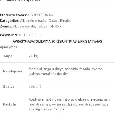
Produkto kodas:
4823083306342
Kategorijos:
Alkidinės emalės
,
Dažai
,
Emalės
Žymos:
alkidinė emalė
,
farbex
,
pf-115p
Pasidalinti:
APRAŠYMAS
ATSILIEPIMAI (0)
IŠSIUNTIMAS & PRISTATYMAS
Aprašymas
Talpa
2.8 kg
Mediniai langai ir durys, mediniai fasadai, tvoros,
Naudojimas
įvairios metalinės detalės.
Spalva
salotinė
Alkidinė emalė vidaus ir išorės darbams mediniams ir
Paskirtis
metaliniams paviršiams dažyti, metalinius paviršius
apsaugo nuo korozijos.