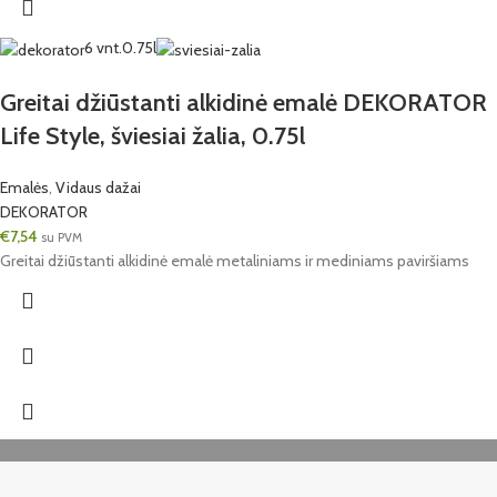
6 vnt.
0.75l
Greitai džiūstanti alkidinė emalė DEKORATOR
Life Style, šviesiai žalia, 0.75l
Emalės
,
Vidaus dažai
DEKORATOR
€
7,54
su PVM
Greitai džiūstanti alkidinė emalė metaliniams ir mediniams paviršiams