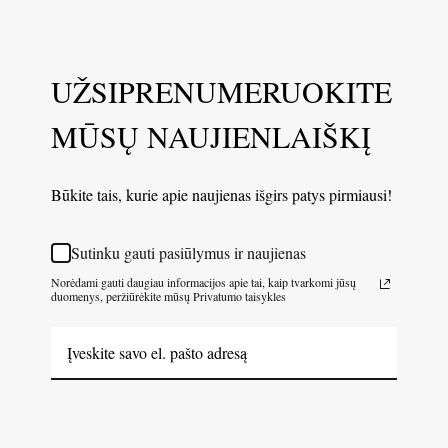
UŽSIPRENUMERUOKITE
MŪSŲ NAUJIENLAIŠKĮ
Būkite tais, kurie apie naujienas išgirs patys pirmiausi!
Sutinku gauti pasiūlymus ir naujienas
Norėdami gauti daugiau informacijos apie tai, kaip tvarkomi jūsų
duomenys, peržiūrėkite mūsų Privatumo taisykles