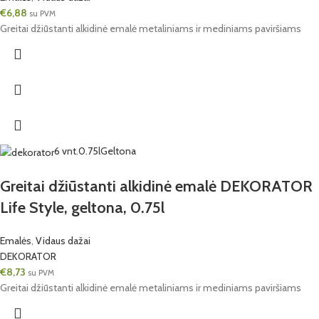
€
6,88
su PVM
Greitai džiūstanti alkidinė emalė metaliniams ir mediniams paviršiams
6 vnt.
0.75l
Geltona
Greitai džiūstanti alkidinė emalė DEKORATOR
Life Style, geltona, 0.75l
Emalės
,
Vidaus dažai
DEKORATOR
€
8,73
su PVM
Greitai džiūstanti alkidinė emalė metaliniams ir mediniams paviršiams