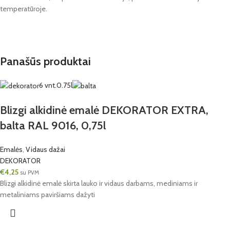
temperatūroje.
Panašūs produktai
6 vnt.
0.75l
Blizgi alkidinė emalė DEKORATOR EXTRA,
balta RAL 9016, 0,75l
Emalės
,
Vidaus dažai
DEKORATOR
€
4,25
su PVM
Blizgi alkidinė emalė skirta lauko ir vidaus darbams, mediniams ir
metaliniams paviršiams dažyti