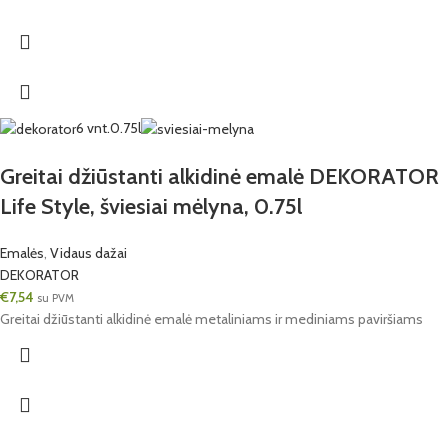
6 vnt.
0.75l
Greitai džiūstanti alkidinė emalė DEKORATOR
Life Style, šviesiai mėlyna, 0.75l
Emalės
,
Vidaus dažai
DEKORATOR
€
7,54
su PVM
Greitai džiūstanti alkidinė emalė metaliniams ir mediniams paviršiams