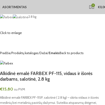
0
ASORTIMENTAS
€
0,0
2.8 kg
Click to enlarge
Pradžia
Produktų katalogas
Dažai
Emalės
Back to products
Alkidinė emalė FARBEX PF-115, vidaus ir išorės
darbams, salotinė, 2.8 kg
€
15,80
su PVM
Alkidinė emalė FARBEX PF-115P, salotinė ( 2.8 kg) – skirta vidaus ir išorės
medinių bei metalinių paviršių dažymui. Suteikia atsparumą drėgmei,