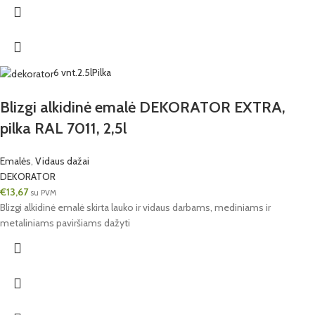
6 vnt.
2.5l
Pilka
Blizgi alkidinė emalė DEKORATOR EXTRA,
pilka RAL 7011, 2,5l
Emalės
,
Vidaus dažai
DEKORATOR
€
13,67
su PVM
Blizgi alkidinė emalė skirta lauko ir vidaus darbams, mediniams ir
metaliniams paviršiams dažyti