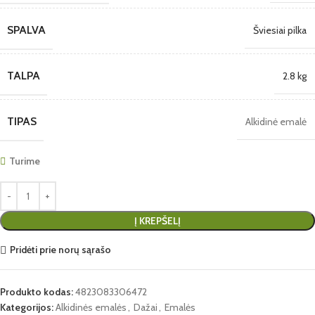
SPALVA
Šviesiai pilka
TALPA
2.8 kg
TIPAS
Alkidinė emalė
Turime
Į KREPŠELĮ
Pridėti prie norų sąrašo
Produkto kodas:
4823083306472
Kategorijos:
Alkidinės emalės
,
Dažai
,
Emalės