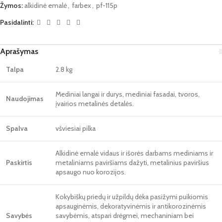
Žymos:
alkidinė emalė
,
farbex
,
pf-115p
Pasidalinti:
Aprašymas
Talpa
2.8 kg
Mediniai langai ir durys, mediniai fasadai, tvoros,
Naudojimas
įvairios metalinės detalės.
Spalva
všviesiai pilka
Alkidinė emalė vidaus ir išorės darbams mediniams ir
Paskirtis
metaliniams paviršiams dažyti, metalinius paviršius
apsaugo nuo korozijos.
Kokybiškų priedų ir užpildų dėka pasižymi puikiomis
apsauginėmis, dekoratyvinėmis ir antikorozinėmis
Savybės
savybėmis, atspari drėgmei, mechaniniam bei