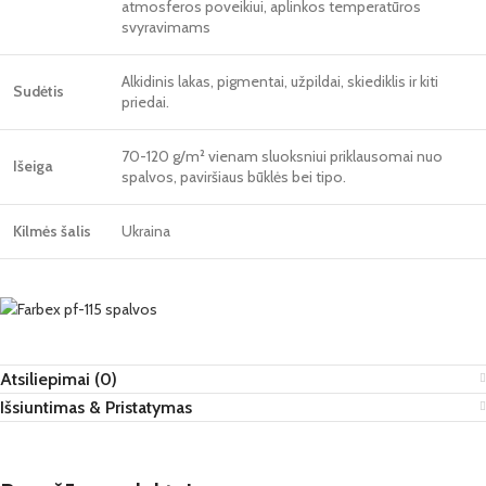
atmosferos poveikiui, aplinkos temperatūros
svyravimams
Alkidinis lakas, pigmentai, užpildai, skiediklis ir kiti
Sudėtis
priedai.
70-120 g/m² vienam sluoksniui priklausomai nuo
Išeiga
spalvos, paviršiaus būklės bei tipo.
Kilmės šalis
Ukraina
Atsiliepimai (0)
Išsiuntimas & Pristatymas