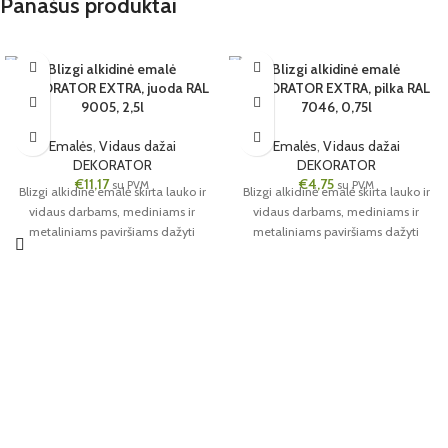
Panašūs produktai
Blizgi alkidinė emalė
Blizgi alkidinė emalė
DEKORATOR EXTRA, juoda RAL
DEKORATOR EXTRA, pilka RAL
6 VNT.
6 VNT.
9005, 2,5l
7046, 0,75l
2.5L
0.75L
JUODA
PILKA
Emalės
,
Vidaus dažai
Emalės
,
Vidaus dažai
DEKORATOR
DEKORATOR
€
11,17
€
4,75
su PVM
su PVM
Blizgi alkidinė emalė skirta lauko ir
Blizgi alkidinė emalė skirta lauko ir
vidaus darbams, mediniams ir
vidaus darbams, mediniams ir
metaliniams paviršiams dažyti
metaliniams paviršiams dažyti