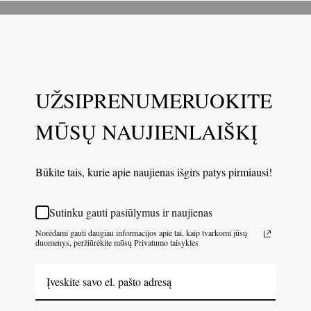
UŽSIPRENUMERUOKITE
MŪSŲ NAUJIENLAIŠKĮ
Būkite tais, kurie apie naujienas išgirs patys pirmiausi!
Sutinku gauti pasiūlymus ir naujienas
Norėdami gauti daugiau informacijos apie tai, kaip tvarkomi jūsų
duomenys, peržiūrėkite mūsų Privatumo taisykles