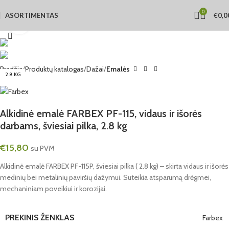
0
ASORTIMENTAS
€
0,0
Click to enlarge
Pradžia
Produktų katalogas
Dažai
Emalės
2.8 KG
Alkidinė emalė FARBEX PF-115, vidaus ir išorės
darbams, šviesiai pilka, 2.8 kg
€
15,80
su PVM
Alkidinė emalė FARBEX PF-115P, šviesiai pilka ( 2.8 kg) – skirta vidaus ir išorės
medinių bei metalinių paviršių dažymui. Suteikia atsparumą drėgmei,
mechaniniam poveikiui ir korozijai.
PREKINIS ŽENKLAS
Farbex