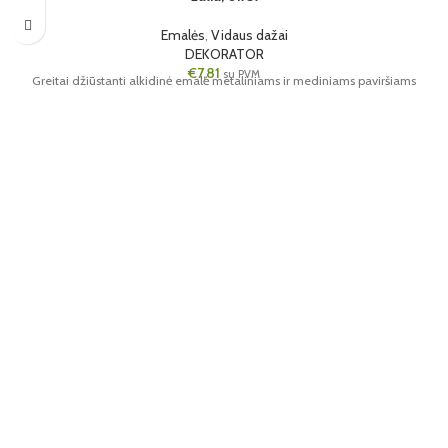
Emalės
,
Vidaus dažai
DEKORATOR
€
7,81
su PVM
Greitai džiūstanti alkidinė emalė metaliniams ir mediniams paviršiams