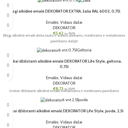
6 vnt.
0.75l
Blizgi alkidinė emalė DEKORATOR EXTRA, žalia RAL 6002, 0,75l
Emalės
,
Vidaus dažai
DEKORATOR
€
5,42
su PVM
Blizgi alkidinė emalė skirta lauko ir vidaus darbams, mediniams ir metaliniams
paviršiams dažyti
6 vnt.
0.75l
Geltona
Greitai džiūstanti alkidinė emalė DEKORATOR Life Style, geltona,
0.75l
Emalės
,
Vidaus dažai
DEKORATOR
€
8,73
su PVM
Greitai džiūstanti alkidinė emalė metaliniams ir mediniams paviršiams
6 vnt.
2.5l
Juoda
Greitai džiūstanti alkidinė emalė DEKORATOR Life Style, juoda, 2,5l
Emalės
,
Vidaus dažai
DEKORATOR