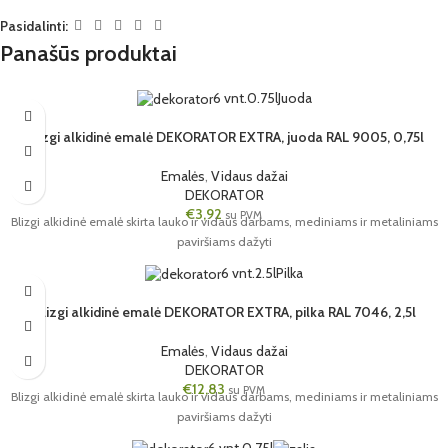
Pasidalinti:
Panašūs produktai
6 vnt.
0.75l
Juoda
Blizgi alkidinė emalė DEKORATOR EXTRA, juoda RAL 9005, 0,75l
Emalės
,
Vidaus dažai
DEKORATOR
€
3,92
su PVM
Blizgi alkidinė emalė skirta lauko ir vidaus darbams, mediniams ir metaliniams
paviršiams dažyti
6 vnt.
2.5l
Pilka
Blizgi alkidinė emalė DEKORATOR EXTRA, pilka RAL 7046, 2,5l
Emalės
,
Vidaus dažai
DEKORATOR
€
12,83
su PVM
Blizgi alkidinė emalė skirta lauko ir vidaus darbams, mediniams ir metaliniams
paviršiams dažyti