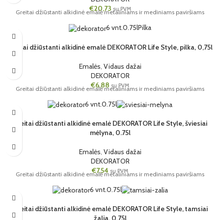
€
20,73
su PVM
Greitai džiūstanti alkidinė emalė metaliniams ir mediniams paviršiams
6 vnt.
0.75l
Pilka
Greitai džiūstanti alkidinė emalė DEKORATOR Life Style, pilka, 0,75l
Emalės
,
Vidaus dažai
DEKORATOR
€
6,88
su PVM
Greitai džiūstanti alkidinė emalė metaliniams ir mediniams paviršiams
6 vnt.
0.75l
Greitai džiūstanti alkidinė emalė DEKORATOR Life Style, šviesiai
mėlyna, 0.75l
Emalės
,
Vidaus dažai
DEKORATOR
€
7,54
su PVM
Greitai džiūstanti alkidinė emalė metaliniams ir mediniams paviršiams
6 vnt.
0.75l
Greitai džiūstanti alkidinė emalė DEKORATOR Life Style, tamsiai
žalia, 0.75l