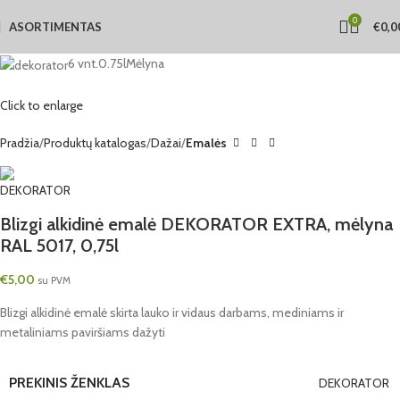
0
ASORTIMENTAS
€
0,0
6 vnt.
0.75l
Mėlyna
Click to enlarge
Pradžia
Produktų katalogas
Dažai
Emalės
Blizgi alkidinė emalė DEKORATOR EXTRA, mėlyna
RAL 5017, 0,75l
€
5,00
su PVM
Blizgi alkidinė emalė skirta lauko ir vidaus darbams, mediniams ir
metaliniams paviršiams dažyti
PREKINIS ŽENKLAS
DEKORATOR