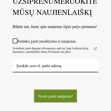
UŽSIPRENUMERUOKITE
MŪSŲ NAUJIENLAIŠKĮ
Būkite tais, kurie apie naujienas išgirs patys pirmiausi!
Sutinku gauti pasiūlymus ir naujienas
Norėdami gauti daugiau informacijos apie tai, kaip tvarkomi jūsų
duomenys, peržiūrėkite mūsų Privatumo taisykles
Noriu gauti naujienas!