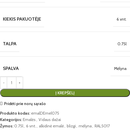
KIEKIS PAKUOTĖJE
6 vnt.
TALPA
0.75l
SPALVA
Mėlyna
Į KREPŠELĮ
Pridėti prie norų sąrašo
Produkto kodas:
emalDEmel075
Kategorijos:
Emalės
,
Vidaus dažai
Žymos:
0.75l
,
6 vnt.
,
alkidinė emalė
,
blizgi
,
mėlyna
,
RAL5017