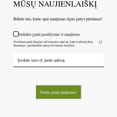
MŪSŲ NAUJIENLAIŠKĮ
Būkite tais, kurie apie naujienas išgirs patys pirmiausi!
Sutinku gauti pasiūlymus ir naujienas
Norėdami gauti daugiau informacijos apie tai, kaip tvarkomi jūsų
duomenys, peržiūrėkite mūsų Privatumo taisykles
Noriu gauti naujienas!