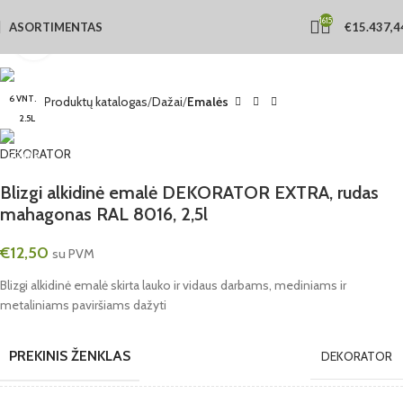
1615
ASORTIMENTAS
€
15.437,4
Click to enlarge
6 VNT.
Pradžia
Produktų katalogas
Dažai
Emalės
2.5L
Blizgi alkidinė emalė DEKORATOR EXTRA, rudas
mahagonas RAL 8016, 2,5l
€
12,50
su PVM
Blizgi alkidinė emalė skirta lauko ir vidaus darbams, mediniams ir
metaliniams paviršiams dažyti
PREKINIS ŽENKLAS
DEKORATOR