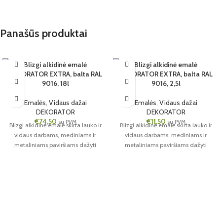
Panašūs produktai
Blizgi alkidinė emalė
Blizgi alkidinė emalė
DEKORATOR EXTRA, balta RAL
DEKORATOR EXTRA, balta RAL
1 VNT.
6 VNT.
9016, 18l
9016, 2,5l
18L
2.5L
Emalės
,
Vidaus dažai
Emalės
,
Vidaus dažai
DEKORATOR
DEKORATOR
€
74,50
€
11,50
su PVM
su PVM
Blizgi alkidinė emalė skirta lauko ir
Blizgi alkidinė emalė skirta lauko ir
vidaus darbams, mediniams ir
vidaus darbams, mediniams ir
metaliniams paviršiams dažyti
metaliniams paviršiams dažyti