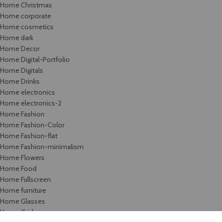
Home Christmas
Home corporate
Home cosmetics
Home dark
Home Decor
Home Digital-Portfolio
Home Digitals
Home Drinks
Home electronics
Home electronics-2
Home Fashion
Home Fashion-Color
Home Fashion-flat
Home Fashion-minimalism
Home Flowers
Home Food
Home Fullscreen
Home furniture
Home Glasses
Home Grid