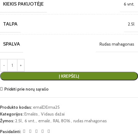
KIEKIS PAKUOTĖJE
6 vnt.
TALPA
2.5l
SPALVA
Rudas mahagonas
Į KREPŠELĮ
Pridėti prie norų sąrašo
Produkto kodas:
emalDErma25
Kategorijos:
Emalės
,
Vidaus dažai
Žymos:
2.5l
,
6 vnt.
,
emalė
,
RAL 8016
,
rudas mahagonas
Pasidalinti: