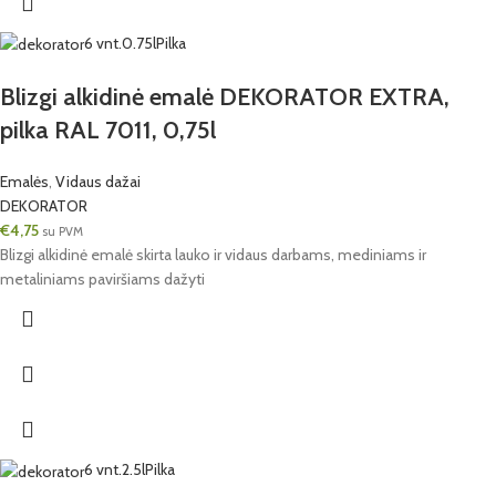
6 vnt.
0.75l
Pilka
Blizgi alkidinė emalė DEKORATOR EXTRA,
pilka RAL 7011, 0,75l
Emalės
,
Vidaus dažai
DEKORATOR
€
4,75
su PVM
Blizgi alkidinė emalė skirta lauko ir vidaus darbams, mediniams ir
metaliniams paviršiams dažyti
6 vnt.
2.5l
Pilka