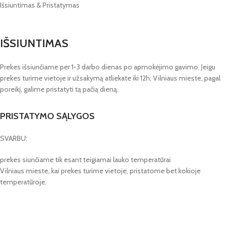
Išsiuntimas & Pristatymas
IŠSIUNTIMAS
Prekes išsiunčiame per 1-3 darbo dienas po apmokėjimo gavimo. Jeigu
prekes turime vietoje ir užsakymą atliekate iki 12h, Vilniaus mieste, pagal
poreikį, galime pristatyti tą pačią dieną.
PRISTATYMO SĄLYGOS
SVARBU:
prekes siunčiame tik esant teigiamai lauko temperatūrai
Vilniaus mieste, kai prekes turime vietoje, pristatome bet kokioje
temperatūroje.