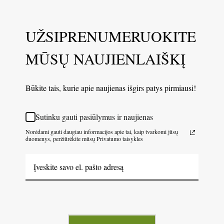
UŽSIPRENUMERUOKITE
MŪSŲ NAUJIENLAIŠKĮ
Būkite tais, kurie apie naujienas išgirs patys pirmiausi!
Sutinku gauti pasiūlymus ir naujienas
Norėdami gauti daugiau informacijos apie tai, kaip tvarkomi jūsų
duomenys, peržiūrėkite mūsų Privatumo taisykles