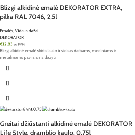
Blizgi alkidinė emalė DEKORATOR EXTRA,
pilka RAL 7046, 2,5l
Emalės
,
Vidaus dažai
DEKORATOR
€
12,83
su PVM
Blizgi alkidinė emalė skirta lauko ir vidaus darbams, mediniams ir
metaliniams paviršiams dažyti
6 vnt.
0.75l
Greitai džiūstanti alkidinė emalė DEKORATOR
Life Style, dramblio kaulo, 0.75l