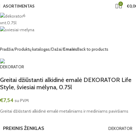
0
ASORTIMENTAS
€
0,0
6
vnt.
0.75l
Pradžia
Produktų katalogas
Dažai
Emalės
Back to products
Greitai džiūstanti alkidinė emalė DEKORATOR Life
Style, šviesiai mėlyna, 0.75l
€
7,54
su PVM
Greitai džiūstanti alkidinė emalė metaliniams ir mediniams paviršiams
PREKINIS ŽENKLAS
DEKORATOR