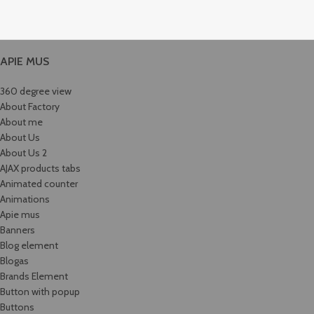
APIE MUS
360 degree view
About Factory
About me
About Us
About Us 2
AJAX products tabs
Animated counter
Animations
Apie mus
Banners
Blog element
Blogas
Brands Element
Button with popup
Buttons