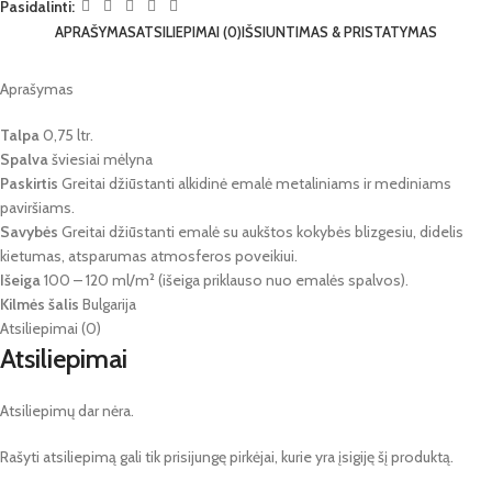
Pasidalinti:
APRAŠYMAS
ATSILIEPIMAI (0)
IŠSIUNTIMAS & PRISTATYMAS
Aprašymas
Talpa
0,75 ltr.
Spalva
šviesiai mėlyna
Paskirtis
Greitai džiūstanti alkidinė emalė metaliniams ir mediniams
paviršiams.
Savybės
Greitai džiūstanti emalė su aukštos kokybės blizgesiu, didelis
kietumas, atsparumas atmosferos poveikiui.
Išeiga
100 – 120 ml/m² (išeiga priklauso nuo emalės spalvos).
Kilmės šalis
Bulgarija
Atsiliepimai (0)
Atsiliepimai
Atsiliepimų dar nėra.
Rašyti atsiliepimą gali tik prisijungę pirkėjai, kurie yra įsigiję šį produktą.