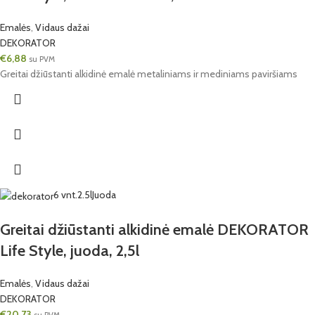
Emalės
,
Vidaus dažai
DEKORATOR
€
6,88
su PVM
Greitai džiūstanti alkidinė emalė metaliniams ir mediniams paviršiams
6 vnt.
2.5l
Juoda
Greitai džiūstanti alkidinė emalė DEKORATOR
Life Style, juoda, 2,5l
Emalės
,
Vidaus dažai
DEKORATOR
€
20,73
su PVM