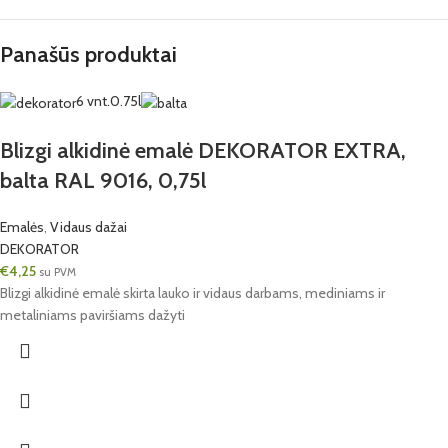
Panašūs produktai
6 vnt.
0.75l
Blizgi alkidinė emalė DEKORATOR EXTRA,
balta RAL 9016, 0,75l
Emalės
,
Vidaus dažai
DEKORATOR
€
4,25
su PVM
Blizgi alkidinė emalė skirta lauko ir vidaus darbams, mediniams ir
metaliniams paviršiams dažyti