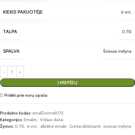
KIEKIS PAKUOTĖJE
6 vnt.
TALPA
0.75l
SPALVA
Šviesiai mėlyna
Į KREPŠELĮ
Pridėti prie norų sąrašo
Produkto kodas:
emalDsvmel075
Kategorijos:
Emalės
,
Vidaus dažai
Žymos:
0.75l
,
6 vnt.
,
alkidinė emalė
,
Greitai džiūstanti
,
šviesiai mėlyna