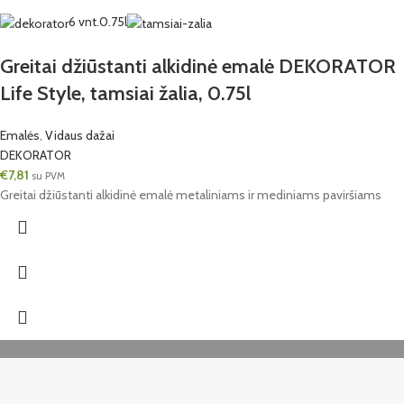
6 vnt.
0.75l
Greitai džiūstanti alkidinė emalė DEKORATOR
Life Style, tamsiai žalia, 0.75l
Emalės
,
Vidaus dažai
DEKORATOR
€
7,81
su PVM
Greitai džiūstanti alkidinė emalė metaliniams ir mediniams paviršiams