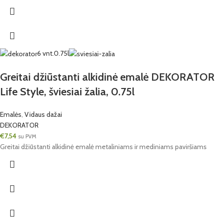
6 vnt.
0.75l
Greitai džiūstanti alkidinė emalė DEKORATOR
Life Style, šviesiai žalia, 0.75l
Emalės
,
Vidaus dažai
DEKORATOR
€
7,54
su PVM
Greitai džiūstanti alkidinė emalė metaliniams ir mediniams paviršiams