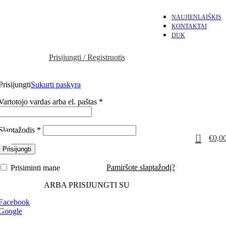
NAUJIENLAIŠKIS
KONTAKTAI
DUK
Prisijungti / Registruotis
Prisijungti
Sukurti paskyrą
Privalomas
Vartotojo vardas arba el. paštas
*
Privalomas
Slaptažodis
*
0
€
0,0
Prisijungti
Pamiršote slaptažodį?
Prisiminti mane
ARBA PRISIJUNGTI SU
Facebook
Google