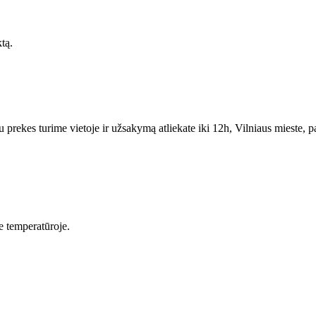
ktą.
ekes turime vietoje ir užsakymą atliekate iki 12h, Vilniaus mieste, paga
je temperatūroje.