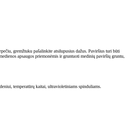
ečiu, gremžtuku pašalinkite atsilupusius dažus. Paviršius turi būti
edienos apsaugos priemonėmis ir gruntuoti medinių paviršių gruntu,
niui, temperatūrų kaitai, ultravioletiniams spinduliams.