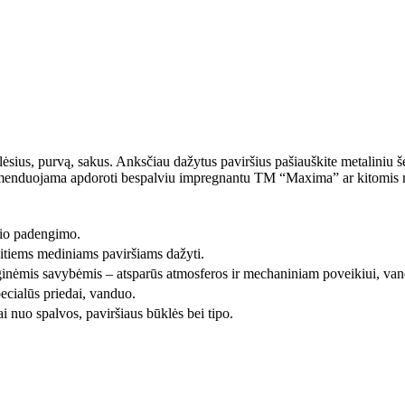
sius, purvą, sakus. Anksčiau dažytus paviršius pašiauškite metaliniu šep
menduojama apdoroti bespalviu impregnantu TM “Maxima” ar kitomis m
nio padengimo.
itiems mediniams paviršiams dažyti.
ginėmis savybėmis – atsparūs atmosferos ir mechaniniam poveikiui, vande
pecialūs priedai, vanduo.
 nuo spalvos, paviršiaus būklės bei tipo.