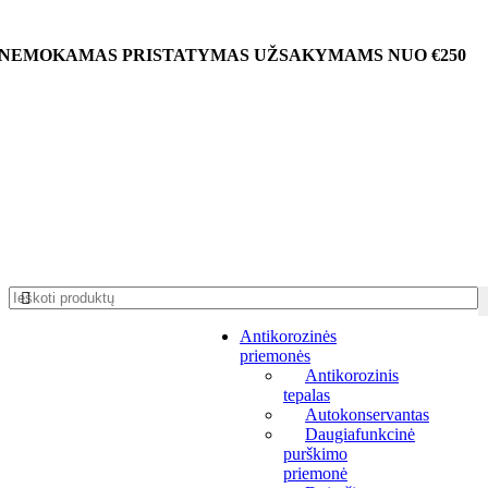
NEMOKAMAS PRISTATYMAS UŽSAKYMAMS NUO €250
Antikorozinės
priemonės
Antikorozinis
tepalas
Autokonservantas
Daugiafunkcinė
purškimo
priemonė