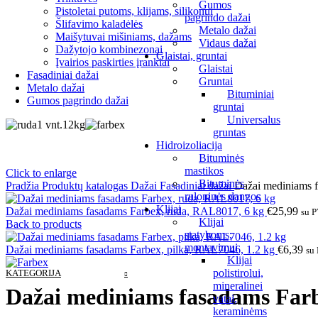
Gumos
Pistoletai putoms, klijams, silikonui
pagrindo dažai
Šlifavimo kaladėlės
Metalo dažai
Maišytuvai mišiniams, dažams
Vidaus dažai
Dažytojo kombinezonai
Glaistai, gruntai
Įvairios paskirties įrankiai
Glaistai
Fasadiniai dažai
Gruntai
Metalo dažai
Bituminiai
Gumos pagrindo dažai
gruntai
Universalus
1 vnt.
12kg
gruntas
Hidroizoliacija
Bituminės
mastikos
Click to enlarge
Bituminės
Pradžia
Produktų katalogas
Dažai
Fasadiniai dažai
Dažai mediniams 
ruloninės dangos
Klijai
Dažai mediniams fasadams Farbex, ruda, RAL8017, 6 kg
€
25,99
su 
Klijai
Back to products
statyboms,
montavimui
Dažai mediniams fasadams Farbex, pilka, RAL7046, 1.2 kg
€
6,39
su
Klijai
polistirolui,
KATEGORIJA
mineralinei
Dažai mediniams fasadams Farb
vatai,
keraminėms