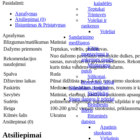
fasadams
Pasidalinti:
kaladėlės
Farbex,
Teptukai
ruda,
Aprašymas
Trintuvės
RAL8017,
Atsiliepimai (0)
Voleliai ir
12
Išsiuntimas & Pristatymas
rankenos
kg
Voleliai
Aprašymas
Sandarinimo
Blizgumas/matiškumas
Matiniai
medžiagos
Klijai
Dažymo priemonės
Teptukas, volelis, purkštuvas.
montavimui ir
Nuo dažomo paviršiaus nuvalykite dulkes, pelė
Rekomendacijos
ankerinės masės
sausas, nuvalytas iki grynos medienos. Reko
naudojimui
Montavimo
kuris tinka vandens pagrindo dažams.
putos
Spalva
Ruda
Silikonai,
Džiuvimo laikas
Pilnai išdžiūsta po 2-4 val. nuo pirmo sluoks
hermetikai, klijai
Paskirtis
Mediniams fasadams, langinėms, tvoroms ir k
Skiedikliai, tirpikliai
Skiedikliai
Savybės
Matiniai, elastingi, pasižymi puikiomis apsau
Stogų dangos ir priedai
Sudėtis
polimerinė dispersija, pigmentai, užpildai ir s
Beasbestis
Išeiga
100-200 g/m2 vienam sluoksniui, priklausomai
šiferis
Kilmės šalis
Ukraina
Bituminės
dangos
Atsiliepimai (0)
Apatinis
sluoksnis
Atsiliepimai
Viršutinis