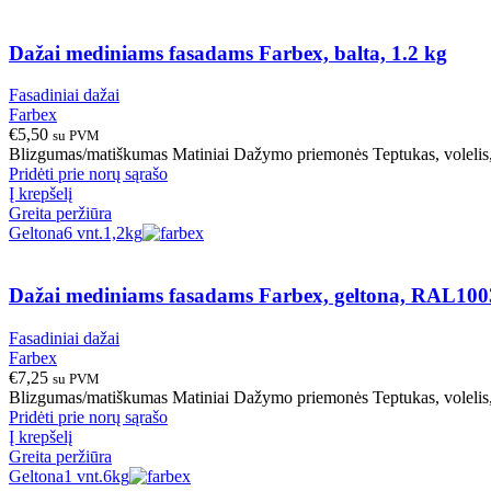
Dažai mediniams fasadams Farbex, balta, 1.2 kg
Fasadiniai dažai
Farbex
€
5,50
su PVM
Blizgumas/matiškumas Matiniai Dažymo priemonės Teptukas, volelis, 
Pridėti prie norų sąrašo
Į krepšelį
Greita peržiūra
Geltona
6 vnt.
1,2kg
Dažai mediniams fasadams Farbex, geltona, RAL1003
Fasadiniai dažai
Farbex
€
7,25
su PVM
Blizgumas/matiškumas Matiniai Dažymo priemonės Teptukas, volelis, 
Pridėti prie norų sąrašo
Į krepšelį
Greita peržiūra
Geltona
1 vnt.
6kg