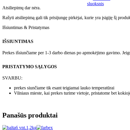
sluoksnis
Atsiliepimų dar nėra.
Rašyti atsiliepimą gali tik prisijungę pirkėjai, kurie yra įsigiję šį produ
Išsiuntimas & Pristatymas
IŠSIUNTIMAS
Prekes išsiunčiame per 1-3 darbo dienas po apmokėjimo gavimo. Jeigu pr
PRISTATYMO SĄLYGOS
SVARBU:
prekes siunčiame tik esant teigiamai lauko temperatūrai
Vilniaus mieste, kai prekes turime vietoje, pristatome bet kokio
Panašūs produktai
6 vnt.
1,2kg