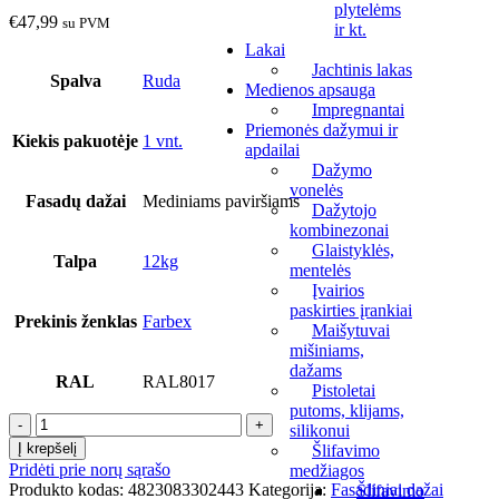
plytelėms
€
47,99
su PVM
ir kt.
Lakai
Jachtinis lakas
Spalva
Ruda
Medienos apsauga
Impregnantai
Priemonės dažymui ir
Kiekis pakuotėje
1 vnt.
apdailai
Dažymo
vonelės
Fasadų dažai
Mediniams paviršiams
Dažytojo
kombinezonai
Glaistyklės,
Talpa
12kg
mentelės
Įvairios
paskirties įrankiai
Prekinis ženklas
Farbex
Maišytuvai
mišiniams,
dažams
RAL
RAL8017
Pistoletai
putoms, klijams,
produkto
silikonui
kiekis:
Į krepšelį
Šlifavimo
Dažai
Pridėti prie norų sąrašo
medžiagos
mediniams
Produkto kodas:
4823083302443
Kategorija:
Fasadiniai dažai
Šlifavimo