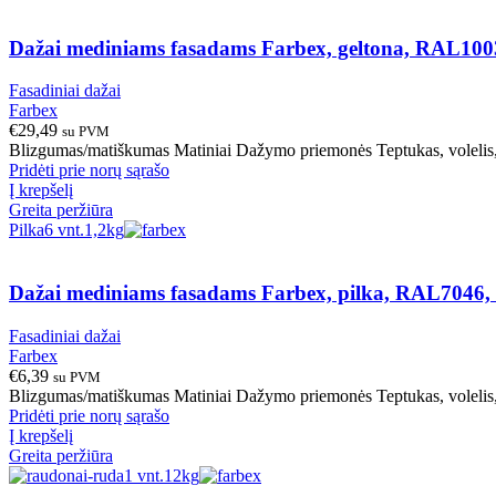
Dažai mediniams fasadams Farbex, geltona, RAL100
Fasadiniai dažai
Farbex
€
29,49
su PVM
Blizgumas/matiškumas Matiniai Dažymo priemonės Teptukas, volelis, 
Pridėti prie norų sąrašo
Į krepšelį
Greita peržiūra
Pilka
6 vnt.
1,2kg
Dažai mediniams fasadams Farbex, pilka, RAL7046, 
Fasadiniai dažai
Farbex
€
6,39
su PVM
Blizgumas/matiškumas Matiniai Dažymo priemonės Teptukas, volelis, 
Pridėti prie norų sąrašo
Į krepšelį
Greita peržiūra
1 vnt.
12kg