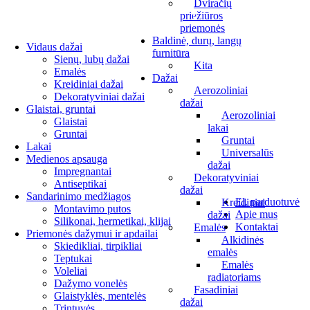
Dviračių
priežiūros
Naršyti kategorijas
priemonės
Baldinė, durų, langų
Vidaus dažai
furnitūra
Sienų, lubų dažai
Kita
Emalės
Dažai
Kreidiniai dažai
Aerozoliniai
Dekoratyviniai dažai
dažai
Glaistai, gruntai
Aerozoliniai
Glaistai
lakai
Gruntai
Gruntai
Lakai
Universalūs
Medienos apsauga
dažai
Impregnantai
Dekoratyviniai
Antiseptikai
dažai
Sandarinimo medžiagos
El. parduotuvė
Kreidiniai
Montavimo putos
Apie mus
dažai
Silikonai, hermetikai, klijai
Kontaktai
Emalės
Priemonės dažymui ir apdailai
Alkidinės
Skiedikliai, tirpikliai
emalės
Teptukai
Emalės
Voleliai
radiatoriams
Dažymo vonelės
Fasadiniai
Glaistyklės, mentelės
dažai
Trintuvės